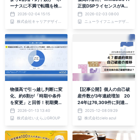
ーナスに不満で転職を検
正規DSPライセンスがAm
討」／『女の転職type』
azonで「3,000円OFF」
2026-02-04 15:15
2026-02-03 08:00
が働く女性にアンケート
さらに+5%還元になる１
株式会社キャリアデザインセンター
ニューライフニューデザイン株式会社
【第121回】
ヶ月間 緊急キャンペーン
を2月3日開始
物価高で引っ越し判断に変
【記事公開】個人の自己破
化、約6割が「時期や条件
産件数が3年連続増加 20
を変更」と回答！初期費
24年は76,309件に到達！
用・家賃見直しと支援ニー
を公開
2026-01-13 13:40
2025-12-08 09:29
ズが明らかに｜いえらぶ調
株式会社いえらぶGROUP
株式会社cielo azul
べ