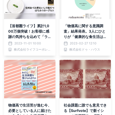
【首都圏ライフ】累計1,0
「物価高に関する意識調
00万個突破！お客様に感
査」結果発表。3人にひと
謝の気持ちを込めて「ライ
りが「健康的な食生活はぜ
フプレミアム はちみつヨ
いたく品」と回答
2023-11-01 10:00
2023-02-27 12:10
ーグルト」が11月限定で4
株式会社ライフコーポレーション
株式会社ドゥ・ハウス
0g増量中！
物価高で生活苦が進む今、
社会課題に誰でも意見でき
必要としている人に届けた
る【Surfvote】で新イシ