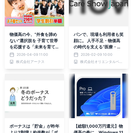
物価高の今、“外食を諦め
パンで、現場も利用者も笑
ない”選択肢を 子育て世帯
顔に。 人手不足・物価高
を応援する「未来を育てる
の時代を支える“医療・福
一皿に！」キャンペーン開
祉向けパン食”の新提案
2026-04-09 11:00
2026-02-09 10:00
始
株式会社アークス
株式会社オリエンタルベーカリー
ボーナスは「貯金」が昨年
【総額1,000万円還元】物
より2割増！約半数が「ボ
価高の春に、Windows 11