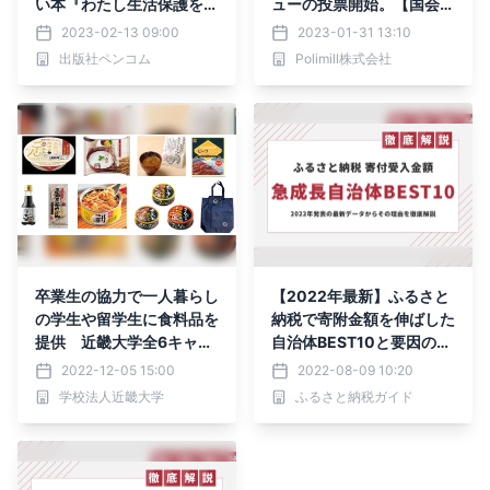
い本『わたし生活保護を受
ューの投票開始。【国会議
けられますか』
員報酬世界3位】日本は1
2023-02-13 09:00
2023-01-31 13:10
位のシンガポールのように
出版社ペンコム
Polimill株式会社
国の指標に連動させるべき
か？
卒業生の協力で一人暮らし
【2022年最新】ふるさと
の学生や留学生に食料品を
納税で寄附金額を伸ばした
提供 近畿大学全6キャン
自治体BEST10と要因の考
パスほかの学生5,000人
察を発表｜最大587倍も
2022-12-05 15:00
2022-08-09 10:20
を支援
学校法人近畿大学
ふるさと納税ガイド