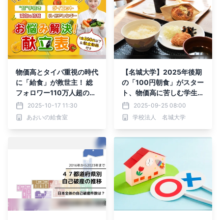
物価高とタイパ重視の時代
【名城大学】2025年後期
に「給食」が救世主！ 総
の「100円朝食」がスター
フォロワー110万人超の管
ト、物価高に苦しむ学生の
理栄養士あおいが「4種の
味方に
2025-10-17 11:30
2025-09-25 08:00
神献立」開発プロジェクト
あおいの給食室
学校法人 名城大学
を始動