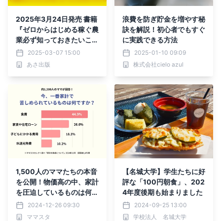
2025年3月24日発売 書籍
浪費を防ぎ貯金を増やす秘
『ゼロからはじめる稼ぐ農
訣を解説！初心者でもすぐ
業必ず知っておきたいこと
に実践できる方法
100』発売記念 「はじめ
2025-03-07 15:00
2025-01-10 09:09
に」先行公開
あさ出版
株式会社cielo azul
1,500人のママたちの本音
【名城大学】学生たちに好
を公開！物価高の中、家計
評な「100円朝食」、202
を圧迫しているものは何？
4年度後期も始まりました
【ママスタアンケート】
2024-12-26 09:30
2024-09-25 13:00
ママスタ
学校法人 名城大学