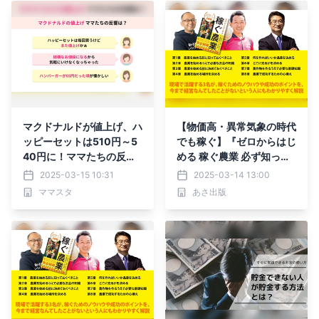
マクドナルドが値上げ、ハ
【物価高・異常気象の時代
ッピーセットは510円～5
でも稼ぐ】『ゼロからはじ
40円に！ママたちの反応
める 稼ぐ農業 必ず知って
は？
おきたいこと100』2025
2025-03-15 10:31
2025-03-14 13:00
年 3月24日発刊
ママスタ
あさ出版