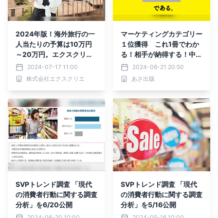
2024年版！海外旅行の一
マーケティングカテゴリー
人当たりの予算は10万円
１位獲得 これ1冊でわか
～20万円。エクスクリエ
る！相手が納得する！中小
が「海外旅行に関する調査
企業の「値上げ」入門（キ
2024-07-17 11:00
2024-06-21 20:50
結果」（全12項目）を発
ンドル電子書籍）
株式会社エクスクリエ
あさ出版
表
SVPトレンド調査 「現代
SVPトレンド調査 「現代
の消費者行動に関する調査
の消費者行動に関する調査
分析」を6/20公開
分析」を5/16公開
2024-06-20 10:00
2024-05-16 10:00