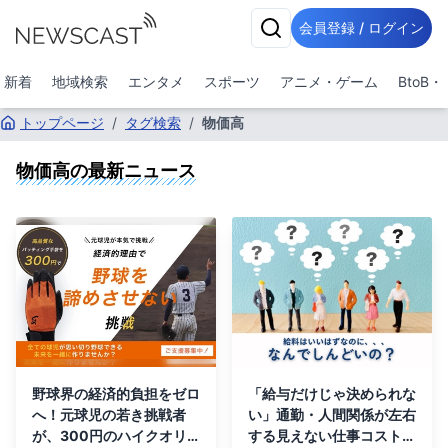
会員登録 / ログイン
新着
地域検索
エンタメ
スポーツ
アニメ・ゲーム
BtoB
トップページ
/
タグ検索
/
物価高
物価高
の最新ニュース
野球界の経済的負担をゼロ
「給与だけじゃ決められな
へ！元球児の若き挑戦者
い」通勤・人間関係が左右
が、300円のハイクオリ
する見えない仕事コストの