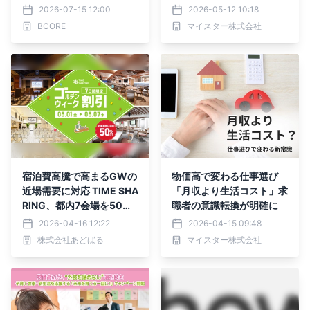
ティ練習用バッティング手
実態
2026-07-15 12:00
2026-05-12 10:18
袋「スパサブ」開発へ向け
BCORE
マイスター株式会社
クラウドファンディングを
開始！
宿泊費高騰で高まるGWの
物価高で変わる仕事選び
近場需要に対応 TIME SHA
「月収より生活コスト」求
RING、都内7会場を50％
職者の意識転換が明確に
OFFで提供
2026-04-16 12:22
2026-04-15 09:48
株式会社あどばる
マイスター株式会社