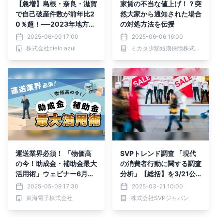
【急増】島根・奈良・滋賀
家賃の不当な値上げ！？突
で自己破産件数が前年比2
然大家から通知された場合
0％超！──2023年地方都
の対処方法を伝授
市で何が起きているのか？
2025-06-09 17:00
2025-06-06 16:00
を公表
株式会社cielo azul
ミカタ少額短期保険株式会社
運送業界必須！ 「物価高
SVPトレンド調査 「現代
の今！助成金・補助金最大
の消費者行動に関する調査
活用術」ウェビナー6月24
分析」【総括】を3/21公
日（火）無料開催
開
2025-05-09 17:30
2025-03-21 10:00
東海電子株式会社
株式会社SVPジャパン