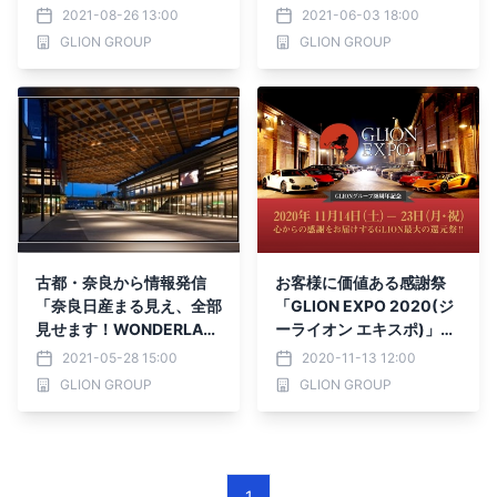
LION 39 Fair -SMILE WE
2021-08-26 13:00
2021-06-03 18:00
EK-】開催！
GLION GROUP
GLION GROUP
古都・奈良から情報発信
お客様に価値ある感謝祭
「奈良日産まる見え、全部
「GLION EXPO 2020(ジ
見せます！WONDERLAN
ーライオン エキスポ)」が
D」6月12日、13日に奈良
明日から10日間、100を
2021-05-28 15:00
2020-11-13 12:00
県コンベンションセンター
超える各ディーラー/グル
GLION GROUP
GLION GROUP
にて開催
ープ店舗にて開催！
1