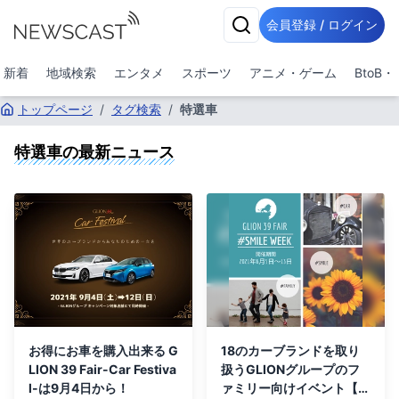
会員登録 / ログイン
新着
地域検索
エンタメ
スポーツ
アニメ・ゲーム
BtoB
トップページ
/
タグ検索
/
特選車
特選車
の最新ニュース
お得にお車を購入出来る G
18のカーブランドを取り
LION 39 Fair-Car Festiva
扱うGLIONグループのフ
l-は9月4日から！
ァミリー向けイベント【G