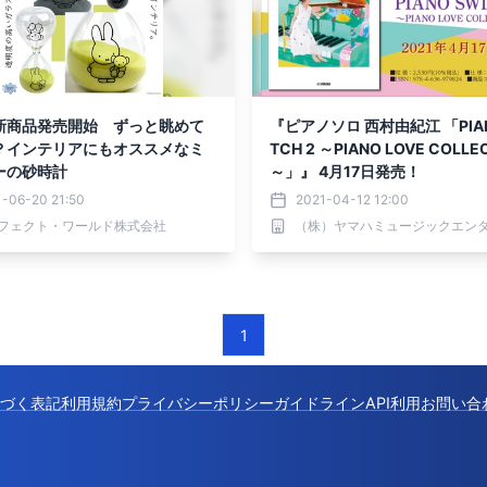
新商品発売開始 ずっと眺めて
『ピアノソロ 西村由紀江 「PIAN
？インテリアにもオススメなミ
TCH 2 ～PIANO LOVE COLLE
ーの砂時計
～」』 4月17日発売！
-06-20 21:50
2021-04-12 12:00
フェクト・ワールド株式会社
1
づく表記
利用規約
プライバシーポリシー
ガイドライン
API利用
お問い合