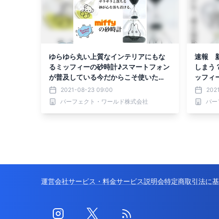
ゆらゆら丸い上質なインテリアにもな
速報 
るミッフィーの砂時計♪スマートフォン
しまう
が普及している今だからこそ使いた
ッフィ
い。その理由は…？
2021-08-23 09:00
2021
パーフェクト・ワールド株式会社
パー
運営会社
サービス・料金
サービス説明会
特定商取引法に基