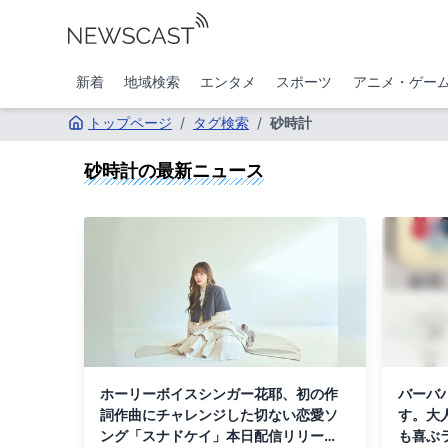
新着
地域検索
エンタメ
スポーツ
アニメ・ゲー
トップページ
/
タグ検索
/
砂時計
砂時計
の最新ニュース
ホーリーボイスシンガー花耶、初の作
バーバ
詞作曲にチャレンジした切ない恋愛ソ
す。大
ング「スナドケイ」本日配信リリー
も喜ぶ