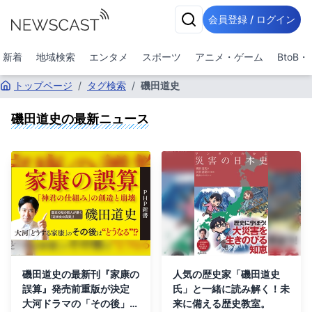
会員登録 / ログイン
新着
地域検索
エンタメ
スポーツ
アニメ・ゲーム
BtoB
トップページ
/
タグ検索
/
磯田道史
磯田道史
の最新ニュース
磯田道史の最新刊『家康の
人気の歴史家「磯田道史
誤算』発売前重版が決定
氏」と一緒に読み解く！未
大河ドラマの「その後」を
来に備える歴史教室。