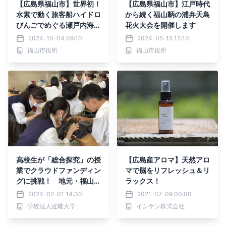
【広島県福山市】世界初！
【広島県福山市】江戸時代
水素で動く旅客船ハイドロ
から続く福山鞆の浦弁天島
びんごでめぐる瀬戸内海ク
花火大会を開催します
ルーズ【海の道実証事業】
2024-10-04 09:10
2024-05-15 12:10
福山市役所
福山市役所
高校生が「総合探究」の授
【広島産アロマ】天然アロ
業でクラウドファンディン
マで脳をリフレッシュ＆リ
グに挑戦！ 地元・福山の
ラックス！
魅力を伝える"辞書"を作る
2024-02-01 14:30
2021-07-09 00:00
プロジェクトを実施
学校法人近畿大学
イシケン株式会社