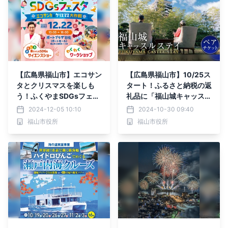
【広島県福山市】エコサン
【広島県福山市】10/25ス
タとクリスマスを楽しも
タート！ふるさと納税の返
う！ふくやまSDGsフェス
礼品に「福山城キャッスル
タを開催します！
ステイ」（城泊）を追加！
2024-12-05 10:10
2024-10-30 09:40
福山市役所
福山市役所