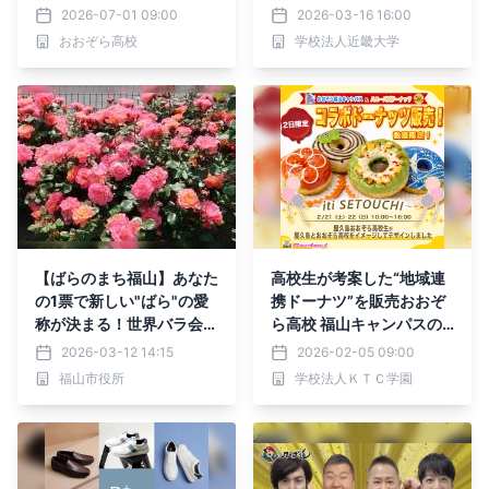
が集まり「平和とは何か」
2026-07-01 09:00
2026-03-16 16:00
をテーマに語り合う
おおぞら高校
学校法人近畿大学
【ばらのまち福山】あなた
高校生が考案した“地域連
の1票で新しい"ばら"の愛
携ドーナツ”を販売おおぞ
称が決まる！世界バラ会議
ら高校 福山キャンパスの
大会記念ばら・福山市長賞
生徒会広報部が地元店舗と
2026-03-12 14:15
2026-02-05 09:00
受賞ばらの愛称の一般投票
協力しオリジナル商品を企
福山市役所
学校法人ＫＴＣ学園
受付中
画