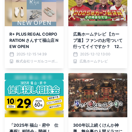
R+ PLUS REGAL CORPO
広島ホームテレビ 【カー
RATION さんすて福山店 N
プ道】ファンのお宅ついて
EW OPEN
行ってイイですか？ 12
月16日(火)深夜放送
2025-12-15 14:39
2025-12-12 13:00
株式会社リーガルコーポレーション
広島ホームテレビ
「2025年 福山・府中 仕
300年以上続くけんか神
事探し相談会」開催！
輿。舞台裏の人間ドラマに