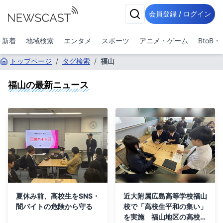
会員登録 / ログイン
新着
地域検索
エンタメ
スポーツ
アニメ・ゲーム
BtoB
トップページ
/
タグ検索
/
福山
福山
の最新ニュース
夏休み前、高校生をSNS・
近大附属広島高等学校福山
闇バイトの危険から守る
校で「高校生平和の集い」
を実施 福山地区の高校生