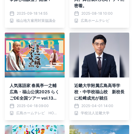
密着。
2025-09-18 14:55
2025-08-18 10:00
福山地方雇用対策協議会
広島ホームテレビ
人気落語家 春風亭一之輔
近畿大学附属広島高等学
広島・福山公演2025 らく
校・中学校福山校 新校長
ごDE全国ツアー vol.13開
に松﨑成光が就任
催
2025-04-18 09:00
2025-04-01 14:00
広島ホームテレビ HOMEイベントセンター
学校法人近畿大学