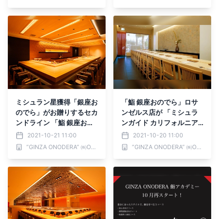
ミシュラン星獲得「銀座お
「鮨 銀座おのでら」ロサ
のでら」がお贈りするセカ
ンゼルス店が 「ミシュラ
ンドライン 「鮨 銀座おの
ンガイド カリフォルニア
でら 弟本店」が 10 月 22
2021」で 2 つ星を獲得
2021-10-21 11:00
2021-10-20 11:00
日（金）オープン！
”GINZA ONODERA” ㈱ONODERA フードサービス／ ONODERA GROUP
”GINZA ONODERA” ㈱ONODERA フードサービス／ ONODERA GROUP