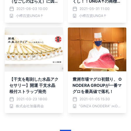
（なごしのはらえ）に因ん
くし！！UNGA↑の商標オ
だ夏季限定・熟成生酒。
リジナルTシャツ発売
2021-06-03 10:00
2021-05-31 11:00
小樽百貨UNGA↑
小樽百貨UNGA↑
【干支を彫刻した水晶アク
豊洲市場マグロ初競り、 O
セサリー】開運 干支水晶
NODERA GROUPが一番マ
根付ストラップ発売
グロを最高値で落札！
2021-03-23 18:00
2021-01-05 15:30
株式会社加藤商会
”GINZA ONODERA” ㈱ONODERA フードサービス／ ONODERA GROUP