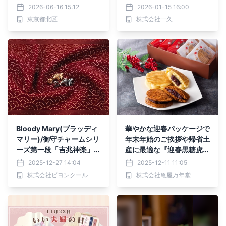
を1月16日より期間限定で
2026-06-16 15:12
2026-01-15 16:00
販売！
東京都北区
株式会社一久
Bloody Mary(ブラッディ
華やかな迎春パッケージで
マリー)/御守チャームシリ
年末年始のご挨拶や帰省土
ーズ第一段「吉兆神楽」、
産に最適な『迎春黒糖虎
2026年1月3日(土)発売
焼・迎春バター虎焼』が期
2025-12-27 14:04
2025-12-11 11:05
間限定販売！
株式会社ビヨンクール
株式会社亀屋万年堂