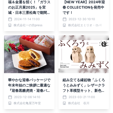
福＆金運を招く！「ガラス
【NEW YEAR】2024年迎
のお正月展2025」を宮
春 COLLECTIONを発売中
城・日本三景松島で期間限
です！
定開催中！
2024-11-14 11:00
2023-12-30 10:10
株式会社一の坊press
株式会社エミリオ・ロバ
華やかな迎春パッケージで
組み立てる縁起物「ふくろ
年末年始のご挨拶に最適な
うとみみずく」レザークラ
『迎春黒糖虎焼・迎春バタ
フト革模型キット、新色発
ー虎焼』が期間限定販売！
売
2023-12-06 14:10
2023-03-21 11:00
株式会社亀屋万年堂
株式会社 谷川