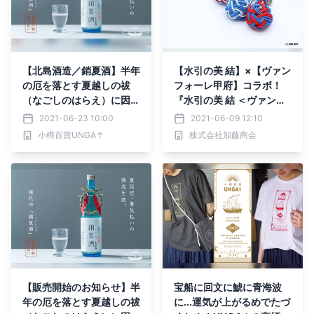
【北島酒造／銷夏酒】半年
【水引の美 結】×【ヴァン
の厄を落とす夏越しの祓
フォーレ甲府】コラボ！
（なごしのはらえ）に因ん
『水引の美 結 ＜ヴァンフ
だ夏季限定・熟成生酒
ォーレ甲府カラー＞』発売
2021-06-23 10:00
2021-06-09 12:10
小樽百貨UNGA↑
株式会社加藤商会
【販売開始のお知らせ】半
宝船に回文に鯱に青海波
年の厄を落とす夏越しの祓
に...運気が上がるめでたづ