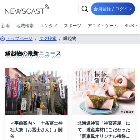
会員登録 / ログイン
新着
地域検索
エンタメ
スポーツ
アニメ・ゲーム
BtoB
トップページ
/
タグ検索
/
縁起物
縁起物
の最新ニュース
＜事前案内＞「十条冨士神
北海道神宮「神宮茶屋」に
社大祭（お冨士さん）」開
て、道産素材にこだわった
催
「関東風オリジナル桜餅」