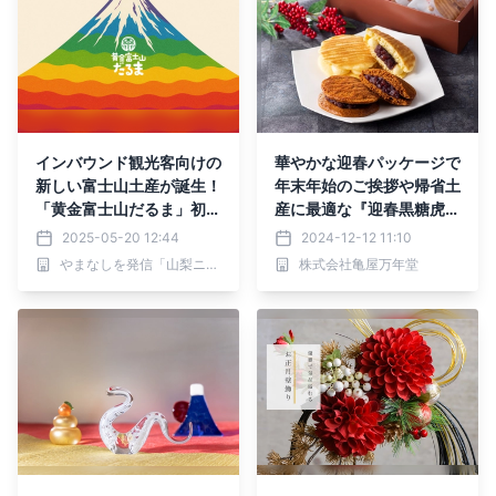
インバウンド観光客向けの
華やかな迎春パッケージで
新しい富士山土産が誕生！
年末年始のご挨拶や帰省土
「黄金富士山だるま」初回
産に最適な『迎春黒糖虎
モデルは新倉山浅間公園デ
焼・迎春バター虎焼』が期
2025-05-20 12:44
2024-12-12 11:10
ザイン
間限定販売！
やまなしを発信「山梨ニュース」
株式会社亀屋万年堂