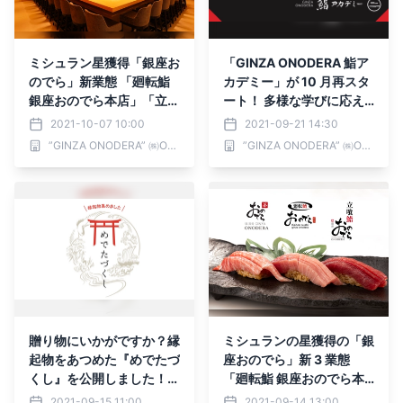
ミシュラン星獲得「銀座お
「GINZA ONODERA 鮨ア
のでら」新業態 「廻転鮨
カデミー」が 10 月再スタ
銀座おのでら本店」「立喰
ート！ 多様な学びに応え
鮨 銀座おのでら本店」 10
る 3 コースを用意
2021-10-07 10:00
2021-09-21 14:30
月 8 日（金）オープン！
”GINZA ONODERA” ㈱ONODERA フードサービス／ ONODERA GROUP
”GINZA ONODERA” ㈱ONODERA フードサービス／ ONODERA GROUP
贈り物にいかがですか？縁
ミシュランの星獲得の「銀
起物をあつめた『めでたづ
座おのでら」新 3 業態
くし』を公開しました！
「廻転鮨 銀座おのでら本
【小樽百貨UNGA↑】
店」「立喰鮨 銀座おので
2021-09-15 11:00
2021-09-14 13:00