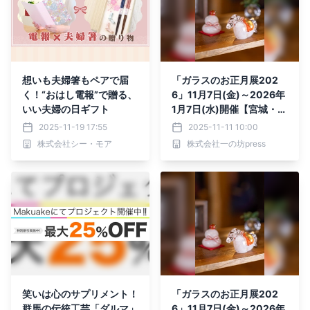
想いも夫婦箸もペアで届
「ガラスのお正月展202
く！“おはし電報”で贈る、
6」11月7日(金)～2026年
いい夫婦の日ギフト
1月7日(水)開催【宮城・日
本三景松島】
2025-11-19 17:55
2025-11-11 10:00
株式会社シー・モア
株式会社一の坊press
笑いは心のサプリメント！
「ガラスのお正月展202
群馬の伝統工芸「ダルマ」
6」11月7日(金)～2026年