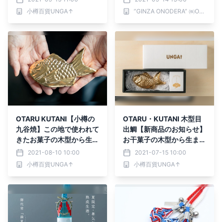
ら本店」「鮨 銀座おので
小樽百貨UNGA↑
”GINZA ONODERA” ㈱ONODERA フードサービス／ ONODERA GROUP
ら 弟本店」が 10 月オープ
ン！
OTARU KUTANI【小樽の
OTARU・KUTANI 木型目
九谷焼】この地で使われて
出鯛【新商品のお知らせ】
きたお菓子の木型から生ま
お干菓子の木型から生まれ
れました。
た、小樽の九谷焼。
2021-08-10 10:00
2021-07-15 10:00
小樽百貨UNGA↑
小樽百貨UNGA↑