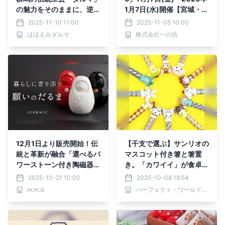
の魅力をそのままに、逆転
1月7日(水)開催【宮城・日
の発想で新しいデザインへ
本三景松島】
2025-11-10 11:00
2025-11-05 10:00
進化！世界に一つの笑顔の
ほほえみダルマ
株式会社一の坊
縁起物「ほほえみダル
マ」。 Makuakeでクラ
ウドファンディング開催
中！
12月1日より販売開始！伝
【干支で選ぶ】サンリオの
統と革新が融合「選べるパ
マスコット付き箸と箸置
ワーストーン付き陶磁器だ
き。「カワイイ」が食卓に
るま」発売～願いを込めた
福を呼ぶ！
2025-10-21 10:00
2025-10-08 18:54
新時代のインテリア縁起物
m.m.d.
パーフェクト・ワールド株式会社
～