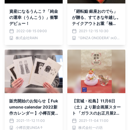
資産になるうんこ？「純金
「廻転鮨 銀座おのでら」
の運幸（うんこう）」衝撃
が贈る、すてきな年越し。
デビュー！
テイクアウトお重「極
鮨」、好評予約受け付け
2022-08-15 09:00
2021-12-15 10:30
中！
株式会社RAIN
”GINZA ONODERA” ㈱ONODERA フードサービス／ ONODERA GROUP
販売開始のお知らせ【 Fuk
【宮城・松島】11月6日
umono calendar 2022新
（土）より新企画展スター
作カレンダー 】小樽百貨U
ト 「ガラスのお正月展20
NGA↑
22」
2021-11-12 11:00
2021-11-04 11:00
小樽百貨UNGA↑
株式会社一の坊