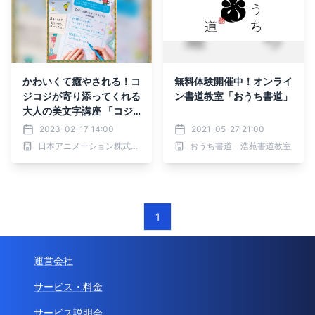
かわいくて癒やされる！コ
無料体験開催中！オンライ
ジコジが寄り添ってくれる
ン書道教室「おうち書道」
大人の美文字講座 「コジ
コジと一緒に肩の力を抜い
2023-02-17 14:00
2021-05-27 21:00
て楽しむさらっと美文字レ
日本アニメーション株式会社
おうち書道 浩苑書道教室
ッスン」が フェリシモ
「ミニツク®」から新登場
1
運営会社
サービス・料金
サービス説明会