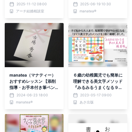
特集ページを公開
2025-11-12 08:00
2025-06-19 10:30
アーチ結婚相談室
manatea®
manatea（マナティー）
６歳の幼稚園児でも簡単に
おすすめレッスン 【添削
理解できる美文字メソッド
指導・お手本付き筆ペン講
『みるみるうまくなる９マ
座 × チャット相談 】
ス美文字練習帳』2023年
2024-06-23 18:00
2023-05-17 09:00
5月23日発刊
manatea®
あさ出版