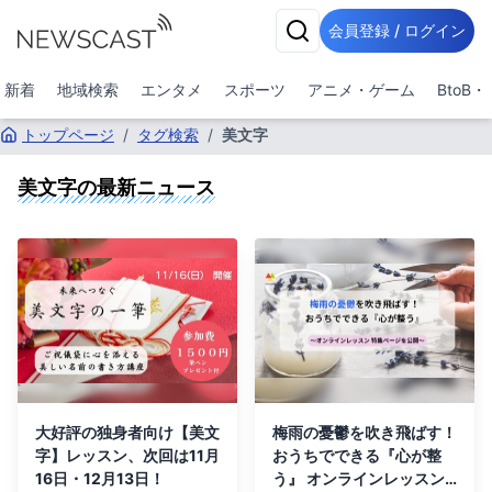
会員登録 / ログイン
新着
地域検索
エンタメ
スポーツ
アニメ・ゲーム
BtoB
トップページ
/
タグ検索
/
美文字
美文字
の最新ニュース
大好評の独身者向け【美文
梅雨の憂鬱を吹き飛ばす！
字】レッスン、次回は11月
おうちでできる『心が整
16日・12月13日！
う』 オンラインレッスン