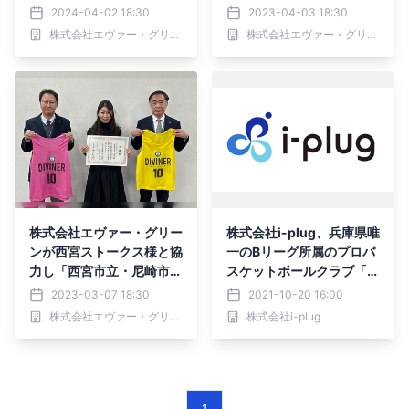
に集まる入社式を行いまし
スタンダードにする。」株
2024-04-02 18:30
2023-04-03 18:30
た。
式会社エヴァー・グリーン
株式会社エヴァー・グリーン
株式会社エヴァー・グリーン
がコロナ禍を乗り越え、一
堂に集まる入社式を行いま
した。
株式会社エヴァー・グリー
株式会社i-plug、兵庫県唯
ンが西宮ストークス様と協
一のBリーグ所属のプロバ
力し「西宮市立・尼崎市
スケットボールクラブ「西
立・明石市立・姫路市立高
宮ストークス」に出資
2023-03-07 18:30
2021-10-20 16:00
等学校（合計9校）」へビ
株式会社エヴァー・グリーン
株式会社i-plug
ブス180着を寄贈いたしま
した
1