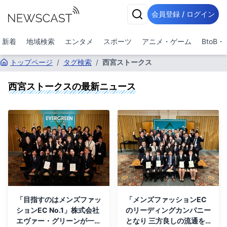
会員登録 / ログイン
新着
地域検索
エンタメ
スポーツ
アニメ・ゲーム
BtoB
トップページ
/
タグ検索
/
西宮ストークス
西宮ストークス
の最新ニュース
「目指すのはメンズファッ
「メンズファッションEC
ションEC No.1」株式会社
のリーディングカンパニー
エヴァー・グリーンが一堂
となり 三方良しの流通を