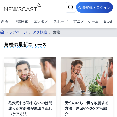
会員登録 / ログイン
新着
地域検索
エンタメ
スポーツ
アニメ・ゲーム
BtoB
トップページ
/
タグ検索
/
角栓
角栓
の最新ニュース
毛穴汚れが取れないのは間
男性のいちご鼻を改善する
違った対処法が原因？正し
方法｜原因やNGケアも紹
いケア方法
介