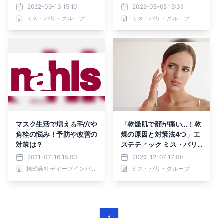
2022-09-13 15:10
2022-05-05 15:30
ミス・パリ・グループ
ミス・パリ・グループ
マスク生活で増える毛穴や
「乾燥肌で顔が痛い…！乾
角栓の悩み！予防や改善の
燥の原因と対策法4つ」エ
対策は？
ステティック ミス・パリ
のBeauty Picksにてスキ
2021-07-16 15:00
2020-12-07 17:00
ンケアに関する記事を公開
株式会社ディープインパクト
ミス・パリ・グループ
1