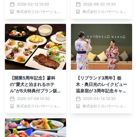
記念プランも販売｜2026
025年10月31日まで
2026-02-12 10:30
2025-08-20 10:30
年4月1日～
株式会社リロバケーションズ
株式会社リロバケーションズ
【開業5周年記念】蓼科
【リブランド3周年】栃
の“愛犬と泊まれるホテ
木・奥日光のレイクビュー
ル”が5大特典付プラン販
温泉宿が 3周年記念キャン
売 お食事無料アップグレ
ペーン開催｜2025年4月1
2025-07-09 10:30
2025-04-14 10:30
ードや愛犬用おやつも｜2
4日～
株式会社リロバケーションズ
株式会社リロバケーションズ
025年7月～