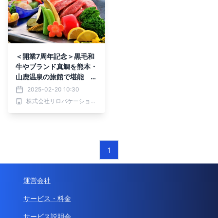
＜開業7周年記念＞黒毛和
牛やブランド真鯛を熊本・
山鹿温泉の旅館で堪能 7
周年記念特別プラン販売開
2025-02-20 10:30
始｜2025年2月20日～
株式会社リロバケーションズ
1
運営会社
サービス・料金
サービス説明会