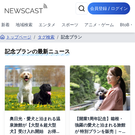
会員登録 / ログイン
新着
地域検索
エンタメ
スポーツ
アニメ・ゲーム
BtoB
トップページ
/
タグ検索
/
記念プラン
記念プラン
の最新ニュース
奥日光・愛犬と泊まれる温
【開業1周年記念】箱根・
泉旅館が【大型＆超大型
強羅の愛犬と泊まれる旅館
犬】受け入れ開始 お得な
が 特別プランを販売｜～2