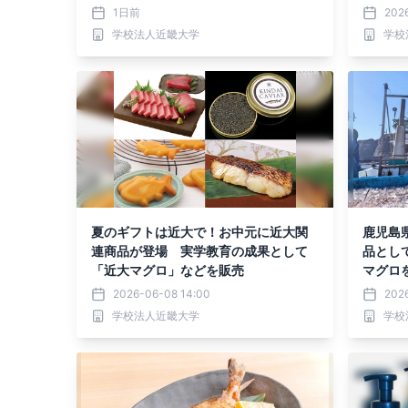
アリティショー」を実施
1日前
202
学校法人近畿大学
学校
夏のギフトは近大で！お中元に近大関
鹿児島
連商品が登場 実学教育の成果として
品とし
「近大マグロ」などを販売
マグロ
2026-06-08 14:00
202
学校法人近畿大学
学校