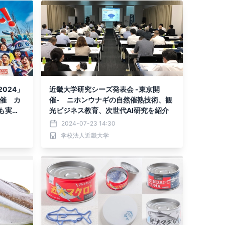
024」
近畿大学研究シーズ発表会 -東京開
開催 カ
催- ニホンウナギの自然催熟技術、観
も実
光ビジネス教育、次世代AI研究を紹介
2024-07-23 14:30
学校法人近畿大学