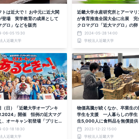
フトは近大で！ お中元に近大関
近畿大学水産研究所とアーマリ
が登場 実学教育の成果として
が食育推進全国大会に出展 完
マグロ」などを販売
クロマグロ「近大マグロ」の卵
仔魚や交雑魚を展示
4-06-05 15:30
2024-05-28 14:00
法人近畿大学
学校法人近畿大学
4日（日）「近畿大学オープンキ
物価高騰が続くなか、卒業生の
ス2024」開催 恒例の近大マグ
学生を支援 一人暮らしの学生
え、オーキャン初登場「ブリヒ
生5,000人に食料品を無償提供
食会も！
4-03-18 18:30
2023-12-22 15:00
法人近畿大学
学校法人近畿大学