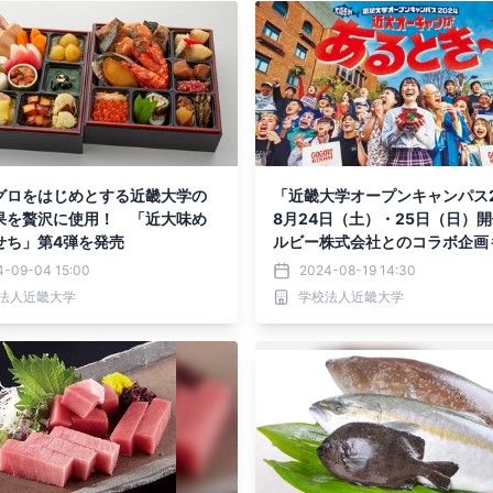
グロをはじめとする近畿大学の
「近畿大学オープンキャンパス2
果を贅沢に使用！ 「近大味め
8月24日（土）・25日（日）
せち」第4弾を発売
ルビー株式会社とのコラボ企画
施！
4-09-04 15:00
2024-08-19 14:30
法人近畿大学
学校法人近畿大学