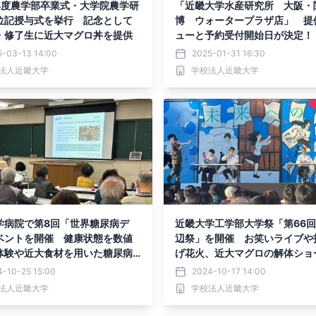
年度農学部卒業式・大学院農学研
「近畿大学水産研究所 大阪・
位記授与式を挙行 記念として
博 ウォータープラザ店」 提
・修了生に近大マグロ丼を提供
ューと予約受付開始日が決定！
5-03-13 14:00
2025-01-31 16:30
法人近畿大学
学校法人近畿大学
学病院で第8回「世界糖尿病デ
近畿大学工学部大学祭「第66
ベントを開催 健康状態を数値
辺祭」を開催 お笑いライブや
体験や近大食材を用いた糖尿病
げ花火、近大マグロの解体ショ
食も！
り上がる
4-10-25 15:00
2024-10-17 14:00
法人近畿大学
学校法人近畿大学