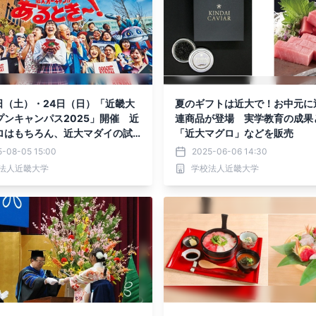
3日（土）・24日（日）「近畿大
夏のギフトは近大で！お中元に
プンキャンパス2025」開催 近
連商品が登場 実学教育の成果
ロはもちろん、近大マダイの試
「近大マグロ」などを販売
！
5-08-05 15:00
2025-06-06 14:30
法人近畿大学
学校法人近畿大学