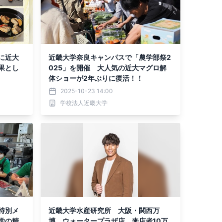
に近大
近畿大学奈良キャンパスで「農学部祭2
果とし
025」を開催 大人気の近大マグロ解
体ショーが2年ぶりに復活！！
2025-10-23 14:00
学校法人近畿大学
特別メ
近畿大学水産研究所 大阪・関西万
学の精
博 ウォータープラザ店 来店者10万