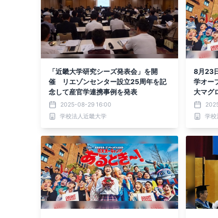
「近畿大学研究シーズ発表会」を開
8月2
催 リエゾンセンター設立25周年を記
学オー
念して産官学連携事例を発表
大マグ
食会も
2025-08-29 16:00
202
学校法人近畿大学
学校