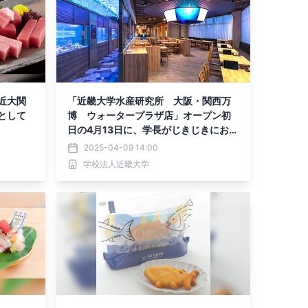
近大関
「近畿大学水産研究所 大阪・関西万
として
博 ウォータープラザ店」オープン初
日の4月13日に、学長がじきじきにお客
様をお出迎え！
2025-04-09 14:00
学校法人近畿大学