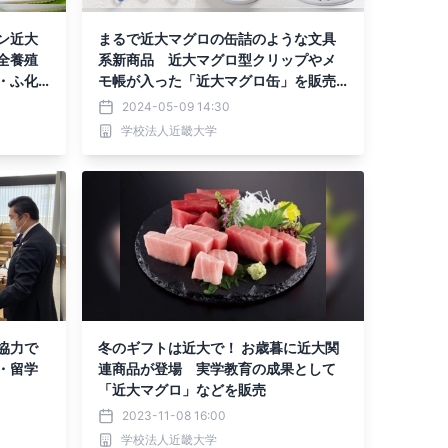
ン近大
まるで近大マグロの缶詰のような文具
全養殖
系新商品 近大マグロ型クリップやメ
・ふ化
モ帳が入った「近大マグロ缶」を販売
開始
2024-05-09 14:30
学校法人近畿大学
協力で
冬のギフトは近大で！ お歳暮に近大関
・留学
連商品が登場 実学教育の成果として
「近大マグロ」などを販売
2023-11-08 16:00
学校法人近畿大学