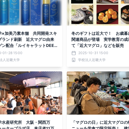
学×加美乃素本舗 共同開発スキ
冬のギフトは近大で！ お歳暮
ブランド刷新 近大マグロ由来
関連商品が登場 実学教育の成
ゲン配合「ルイキャラットDEE
て「近大マグロ」などを販売
品を発売
-01-28 15:00
2025-10-31 15:00
法人近畿大学
学校法人近畿大学
学水産研究所 大阪・関西万
「マグロの日」に近大マグロの
ォータープラザ店 来店者11万
ニューを学食で限定販売！ 建