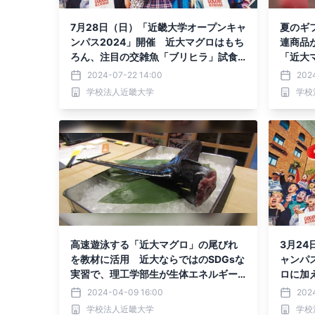
7月28日（日）「近畿大学オープンキャ
夏のギ
ンパス2024」開催 近大マグロはもち
連商品
ろん、注目の交雑魚「ブリヒラ」試食
「近大
会も！
2024-07-22 14:00
202
学校法人近畿大学
学校
高速遊泳する「近大マグロ」の尾びれ
3月2
を教材に活用 近大ならではのSDGsな
ャンパ
実習で、理工学部生が生体エネルギー
ロに加
を学ぶ
ラ」試
2024-04-09 16:00
202
学校法人近畿大学
学校