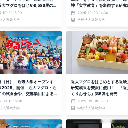
大マグロをはじめ9,586尾の養
神「実学教育」を象徴する研究
提供
触れる
-10-21 16:00
2025-10-03 14:30
法人近畿大学
学校法人近畿大学
8日（日）「近畿大学オープンキ
近大マグロをはじめとする近畿
ス2025」開催 近大マグロ・近
研究成果を贅沢に使用！ 「近
イの試食会や、交響楽団による
ぐりおせち」第5弾を発売
演も！
-09-19 15:00
2025-09-08 15:00
法人近畿大学
学校法人近畿大学