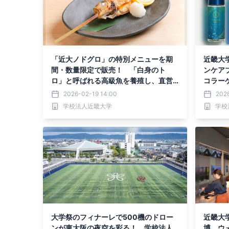
「近大ノドグロ」の特別メニューを期
近畿大
間・数量限定で販売！ 「白身のト
ンケア
ロ」と呼ばれる高級魚を養殖し、直営
コラー
店で初提供
P」4
2026-02-19 14:00
2026
学校法人近畿大学
学校
大学祭のフィナーレで500機のドロー
近畿大
ンが東大阪の夜空を彩る！ 学校法人
博 ウ