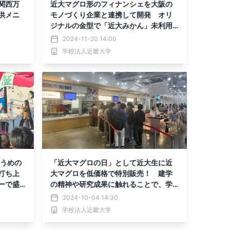
関西万
近大マグロ形のフィナンシェを大阪の
供メニ
モノづくり企業と連携して開発 オリ
ジナルの金型で「近大みかん」未利用
資源を有効活用
2024-11-20 14:00
学校法人近畿大学
回うめの
「近大マグロの日」として近大生に近
打ち上
大マグロを低価格で特別販売！ 建学
ーで盛
の精神や研究成果に触れることで、学
生の自校理解につなげる
2024-10-04 14:30
学校法人近畿大学