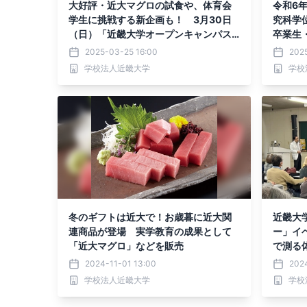
大好評・近大マグロの試食や、体育会
令和6
学生に挑戦する新企画も！ 3月30日
究科学
（日）「近畿大学オープンキャンパス2
卒業生
025」開催
2025-03-25 16:00
202
学校法人近畿大学
学校
冬のギフトは近大で！お歳暮に近大関
近畿大
連商品が登場 実学教育の成果として
ー」イ
「近大マグロ」などを販売
で測る
食の実
2024-11-01 13:00
202
学校法人近畿大学
学校