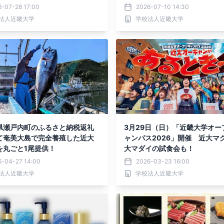
6-07-28 17:00
2026-07-10 14:30
法人近畿大学
学校法人近畿大学
県瀬戸内町のふるさと納税返礼
3月29日（日）「近畿大学オー
て奄美大島で完全養殖した近大
ャンパス2026」開催 近大マ
を丸ごと1尾提供！
大マダイの試食会も！
6-04-27 14:00
2026-03-23 16:00
法人近畿大学
学校法人近畿大学