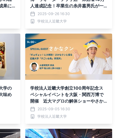
成果に
人達成記念！卒業生の糸井嘉男氏が一
日店長に就任
2025-09-26 16:30
学校法人近畿大学
大学の
学校法人近畿大学創立100周年記念ス
大味め
ペシャルイベントを大阪・関西万博で
開催 近大マグロの解体ショーやさか
なクンのトークショーを実施
2025-09-05 16:30
学校法人近畿大学