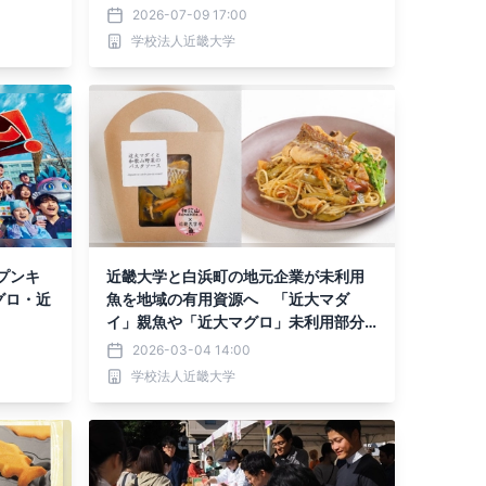
開討論
2026-07-09 17:00
学校法人近畿大学
プンキ
近畿大学と白浜町の地元企業が未利用
グロ・近
魚を地域の有用資源へ 「近大マダ
イ」親魚や「近大マグロ」未利用部分
を活用し商品開発
2026-03-04 14:00
学校法人近畿大学