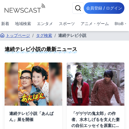
会員登録 / ログイン
新着
地域検索
エンタメ
スポーツ
アニメ・ゲーム
BtoB
トップページ
/
タグ検索
/
連続テレビ小説
連続テレビ小説
の最新ニュース
連続テレビ小説「あんぱ
「ゲゲゲの鬼太郎」の作
ん」展を開催
者、水木しげるを支えた妻
の自伝エッセイを原案にド