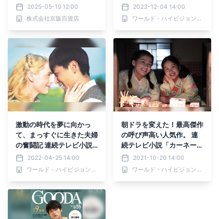
ラマ化。 漫画家の夫をひ
2025-05-19 12:00
2023-12-04 14:00
たむきに支える妻の奮闘
株式会社京阪百貨店
ワールド・ハイビジョン・チャンネル株式会社
記。 連続テレビ小説「ゲ
ゲゲの女房」 12月11日
（月）よる7時～BS12 ト
ゥエルビで放送開始
激動の時代を夢に向かっ
朝ドラを変えた！最高傑作
て、まっすぐに生きた夫婦
の呼び声高い人気作。 連
の奮闘記 連続テレビ小説
続テレビ小説「カーネーシ
「マッサン」 5月2日
ョン」 10月25日（月）よ
2022-04-25 14:00
2021-10-20 14:00
（月）よる7時～BS12 ト
る7時～BS12 トゥエルビ
ワールド・ハイビジョン・チャンネル株式会社
ワールド・ハイビジョン・チャンネル株式会社
ゥエルビで放送開始
にて放送開始