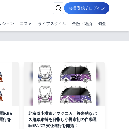
会員登録 / ログイン
ッション
コスメ
ライフスタイル
金融・経済
調査
運転EV
北海道小樽市とマクニカ、将来的なバ
運行を
ス路線維持を目指し小樽市初の自動運
転EVバス実証運行を開始！