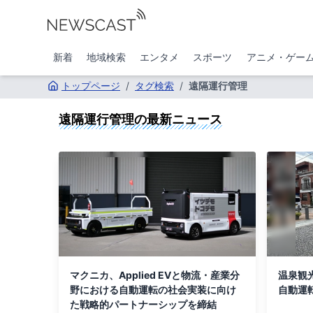
新着
地域検索
エンタメ
スポーツ
アニメ・ゲー
トップページ
/
タグ検索
/
遠隔運行管理
遠隔運行管理
の最新ニュース
マクニカ、Applied EVと物流・産業分
温泉観
野における自動運転の社会実装に向け
自動運
た戦略的パートナーシップを締結