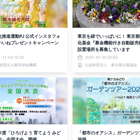
化推進運動PJ 公式インスタフォ
東京を緑でいっぱいに！ 東京
いねプレゼントキャンペーン
化基金『募金機能付き自動販売
設置場所を募集しています
-11-04 15:30
2021-10-25 20:00
財団法人都市緑化機構
公益財団法人 東京都公園協会
年度「ひろげよう 育てよう みど
「都市のオアシス」ガーデン
市」全国大会 開催
池袋