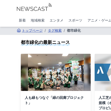
新着
地域検索
エンタメ
スポーツ
アニメ・ゲー
トップページ
/
タグ検索
/
都市緑化
都市緑化
の最新ニュース
人も緑もつなぐ「緑の回廊プロジェク
人工芝
ト」
規模（
プロピ