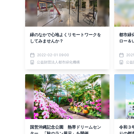
緑のなかで心地よくリモートワークを
都市緑
してみませんか？
ロー＆い
2022-02-01 09:00
2021
公益財団法人都市緑化機構
公益
国営沖縄記念公園 熱帯ドリームセン
令和３
ター 「秋のラン展示」を開催
りの都