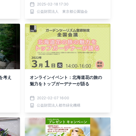
ーラム」をYoutube生配信｜東京都都
2025-02-18 17:30
市緑化基金
公益財団法人 東京都公園協会
を考え
オンラインイベント：北海道花の旅の
魅力をトップガーデナーが語る
2022-02-07 16:00
公益財団法人都市緑化機構