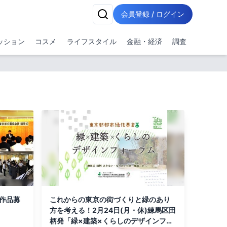
会員登録 / ログイン
ッション
コスメ
ライフスタイル
金融・経済
調査
作品募
これからの東京の街づくりと緑のあり
方を考える！2月24日(月・休)練馬区田
柄発「緑×建築×くらしのデザインフォ