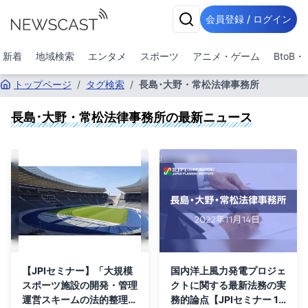
会員登録 / ログイン
新着
地域検索
エンタメ
スポーツ
アニメ・ゲーム
BtoB
トップページ
/
タグ検索
/
長島･大野・常松法律事務所
長島･大野・常松法律事務所
の最新ニュース
【JPIセミナー】「大規模
国内洋上風力発電プロジェ
スポーツ施設の開発・管理
クトに関する最新法務の実
運営スキームの法的整理と
務的論点【JPIセミナー 11