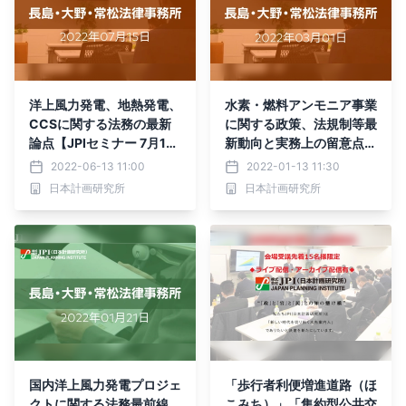
洋上風力発電、地熱発電、
水素・燃料アンモニア事業
CCSに関する法務の最新
に関する政策、法規制等最
論点【JPIセミナー 7月15
新動向と実務上の留意点
日(金)開催】
【JPIセミナー 3月01日
2022-06-13 11:00
2022-01-13 11:30
(火)開催】
日本計画研究所
日本計画研究所
国内洋上風力発電プロジェ
「歩行者利便増進道路（ほ
クトに関する法務最前線
こみち）」「集約型公共交