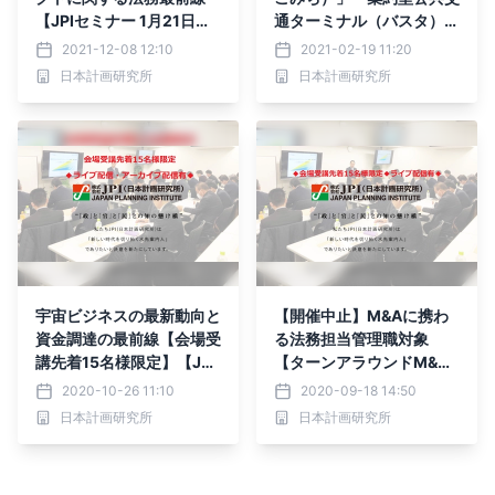
【JPIセミナー 1月21日
通ターミナル（バスタ）」
(金)開催】
制度上の留意点とビジネス
2021-12-08 12:10
2021-02-19 11:20
チャンス【会場受講先着1
日本計画研究所
日本計画研究所
5名様限定】【JPIセミナ
ー 3月26日(金)開催】
宇宙ビジネスの最新動向と
【開催中止】M&Aに携わ
資金調達の最前線【会場受
る法務担当管理職対象
講先着15名様限定】【JPI
【ターンアラウンドM&A
セミナー 12月03日(木)開
に関する法務・契約実務】
2020-10-26 11:10
2020-09-18 14:50
催】
日本計画研究所
日本計画研究所