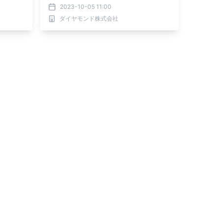
ンティークグリーン」が10/6（金）よ
2023-10-05 11:00
り先行販売開始
ダイヤモンド株式会社