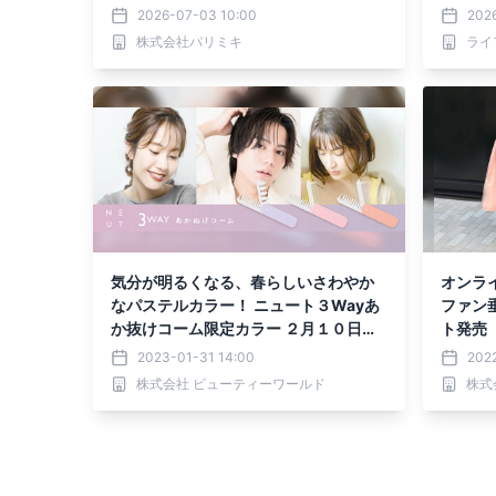
３日（金）限定発売！
開、新
2026-07-03 10:00
202
間入り
株式会社パリミキ
ライ
気分が明るくなる、春らしいさわやか
オンライ
なパステルカラー！ ニュート３Wayあ
ファン
か抜けコーム限定カラー ２月１０日
ト発売
（金）発売
2023-01-31 14:00
2022
株式会社 ビューティーワールド
株式