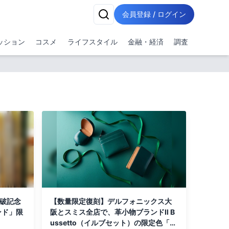
会員登録 / ログイン
ッション
コスメ
ライフスタイル
金融・経済
調査
突破記念
【数量限定復刻】デルフォニックス大
ンド」限
阪とスミス全店で、革小物ブランドIl B
ussetto（イルブセット）の限定色「ア