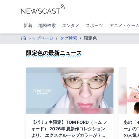
新着
地域検索
エンタメ
スポーツ
アニメ・ゲー
トップページ
/
タグ検索
/
限定色
限定色
の最新ニュース
【パリミキ限定】TOM FORD（トム フ
あの「
ォード） 2026年 夏新作コレクション
ー」の
より、 エクスクルーシブカラーが７月
の人気