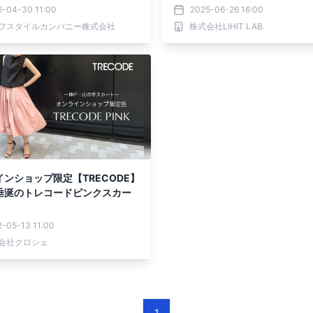
商品も限定デザインで新たに仲
6-04-30 11:00
2025-06-26 16:00
。
フスタイルカンパニー株式会社
株式会社LIHIT LAB.
ンショップ限定【TRECODE】
垂涎のトレコードピンクスカー
-05-13 11:00
会社クロシェ
1