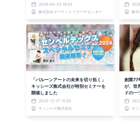
別発表パーティー）・分析レポートを
ション
2026-04-03 16:30
202
発表
ナー、
株式会社マーケットリサーチセンター
株式
コレー
分析レ
「バルーンアートの未来を切り拓く」
創業7
キッシーズ株式会社が特別セミナーを
が、世
開催しました
ドの一
ビア産
2024-12-27 10:50
2023
キッシーズ株式会社
キッ