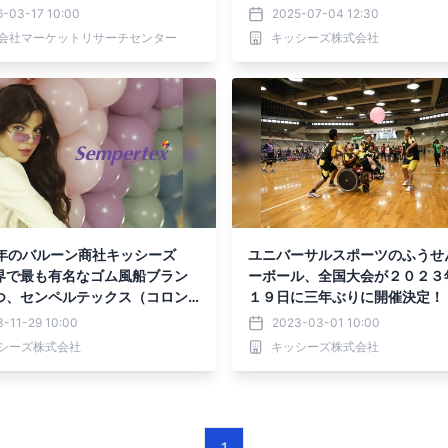
、食器/使い捨て製品、風船、バ
6-03-17 10:00
2025-07-04 12:30
ピニャータ、ゲーム、ホームデ
会社マーケットリサーチセンター
キッシーズ株式会社
ション、食器/使い捨て製品）・
ポートを発表
7年のバルーン商社キッシーズ
ユニバーサルスポーツのふうせ
界で最も有名なゴム風船ブラン
ーボール、全国大会が２０２３
つ、センペルテックス（コロン
１９日に三年ぶりに開催決定！
）の取り扱いを開始。
-11-29 10:00
2023-03-01 10:00
シーズ株式会社
キッシーズ株式会社
1