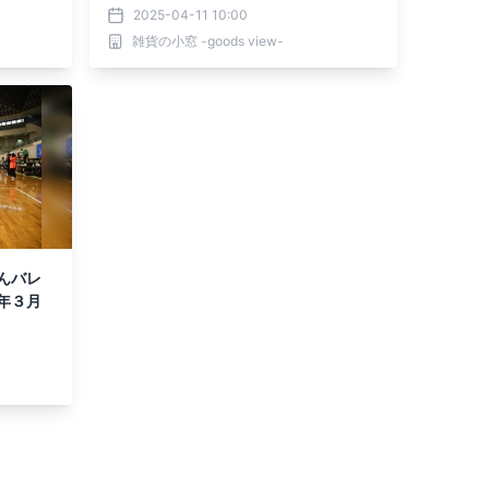
ンスティック」に風船を固定して立体
2025-04-11 10:00
的なデコレーションに仕上げよう（Am
雑貨の小窓 -goods view-
azonにて好評販売中！）
んバレ
年３月