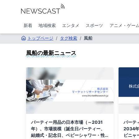
新着
地域検索
エンタメ
スポーツ
アニメ・ゲー
トップページ
/
タグ検索
/
風船
風船
の最新ニュース
パーティー用品の日本市場（～2031
パーテ
年）、市場規模（誕生日パーティー、
203
結婚式・記念日、ベビーシャワー・性
ピニャ