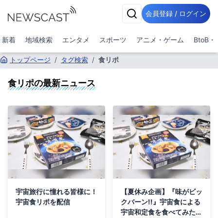
会員登録 / ログイン
新着
地域検索
エンタメ
スポーツ
アニメ・ゲーム
BtoB
トップページ
/
タグ検索
/
食リポ
食リポ
の最新ニュース
宇宙旅行に憧れる皆様に！
【夏休み企画】『味がビッ
宇宙食リポを配信
クバーン!!』宇宙食による
宇宙和定食を食べてみた！