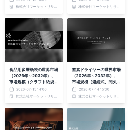
分析レポートを発表
≤19%）・分析レポートを
株式会社マーケットリサーチセンター
株式会社マーケットリサーチセンター
発表
食品用多層紙袋の世界市場
窒素ドライヤーの世界市場
（2026年～2032年）、
（2026年～2032年）、
市場規模（クラフト紙袋、
市場規模（連続式、間欠
紙・プラスチック複合袋、
式）・分析レポートを発表
2026-07-15 14:00
2026-07-14 15:30
その他）・分析レポートを
株式会社マーケットリサーチセンター
株式会社マーケットリサーチセンター
発表