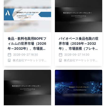
食品・飲料包装用BOPEフ
バイオベース食品包装の世
ィルムの世界市場（2026
界市場（2026年～2032
年～2032年）、市場規模
年）、市場規模（フレキシ
（厚さ30μm未満、厚さ3
ブル包装、リジッド包装、
2026-06-27 16:30
2026-06-27 14:30
0～35μm、厚さ35μm以
発泡包装）・分析レポート
株式会社マーケットリサーチセンター
株式会社マーケットリサーチセンター
上）・分析レポートを発表
を発表