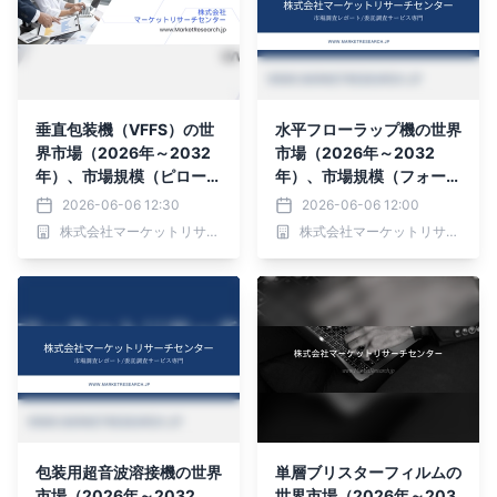
垂直包装機（VFFS）の世
水平フローラップ機の世界
界市場（2026年～2032
市場（2026年～2032
年）、市場規模（ピローバ
年）、市場規模（フォー
ッグ包装機、ガセットバッ
ム・フィル・シール包装
2026-06-06 12:30
2026-06-06 12:00
グ包装機、ブロックボトム
機、シュリンク包装機、ス
株式会社マーケットリサーチセンター
株式会社マーケットリサーチセンター
バッグ包装機、その他）・
トレッチフィルム包装
分析レポートを発表
機）・分析レポートを発表
包装用超音波溶接機の世界
単層ブリスターフィルムの
市場（2026年～2032
世界市場（2026年～203