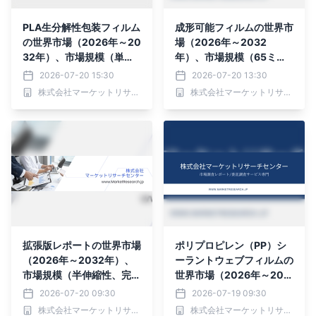
PLA生分解性包装フィルム
成形可能フィルムの世界市
の世界市場（2026年～20
場（2026年～2032
32年）、市場規模（単
年）、市場規模（65ミク
層、多層）・分析レポート
ロン未満、65ミクロン～1
2026-07-20 15:30
2026-07-20 13:30
を発表
00ミクロン、100ミクロ
株式会社マーケットリサーチセンター
株式会社マーケットリサーチセンター
ン～300ミクロン、300
ミクロン以上）・分析レポ
ートを発表
拡張版レポートの世界市場
ポリプロピレン（PP）シ
（2026年～2032年）、
ーラントウェブフィルムの
市場規模（半伸縮性、完全
世界市場（2026年～203
伸縮性）・分析レポートを
2年）、市場規模（16～3
2026-07-20 09:30
2026-07-19 09:30
発表
5ミクロン、50ミクロン
株式会社マーケットリサーチセンター
株式会社マーケットリサーチセンター