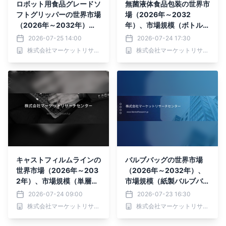
ロボット用食品グレードソ
無菌液体食品包装の世界市
フトグリッパーの世界市場
場（2026年～2032
（2026年～2032年）、
年）、市場規模（ボトル・
市場規模（油圧駆動、電動
缶、袋・パウチ、その
2026-07-25 14:00
2026-07-24 17:30
駆動、空圧駆動）・分析レ
他）・分析レポートを発表
株式会社マーケットリサーチセンター
株式会社マーケットリサーチセンター
ポートを発表
キャストフィルムラインの
バルブバッグの世界市場
世界市場（2026年～203
（2026年～2032年）、
2年）、市場規模（単層キ
市場規模（紙製バルブバッ
ャストフィルムライン、多
グ、PE製バルブバッグ、
2026-07-24 09:00
2026-07-23 16:30
層共押出キャストフィルム
その他）・分析レポートを
株式会社マーケットリサーチセンター
株式会社マーケットリサーチセンター
ライン）・分析レポートを
発表
発表