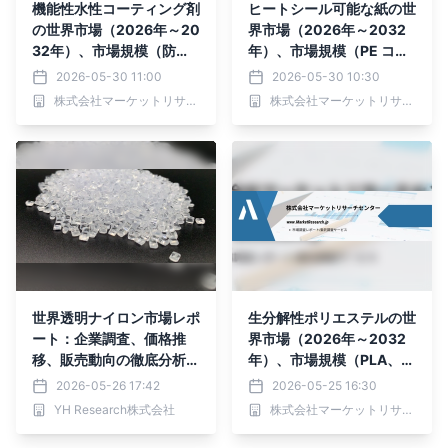
機能性水性コーティング剤
ヒートシール可能な紙の世
の世界市場（2026年～20
界市場（2026年～2032
32年）、市場規模（防食
年）、市場規模（PE コー
コーティング、防曇コーテ
ティング、PP コーティン
2026-05-30 11:00
2026-05-30 10:30
ィング、帯電防止コーティ
グ）・分析レポートを発表
株式会社マーケットリサーチセンター
株式会社マーケットリサーチセンター
ング、その他）・分析レポ
ートを発表
世界透明ナイロン市場レポ
生分解性ポリエステルの世
ート：企業調査、価格推
界市場（2026年～2032
移、販売動向の徹底分析2
年）、市場規模（PLA、P
026
GA、PCL、その他）・分
2026-05-26 17:42
2026-05-25 16:30
析レポートを発表
YH Research株式会社
株式会社マーケットリサーチセンター