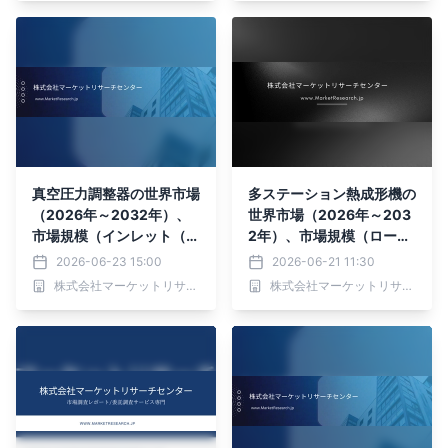
ィングセルロースフィル
ム）・分析レポートを発表
真空圧力調整器の世界市場
多ステーション熱成形機の
（2026年～2032年）、
世界市場（2026年～203
市場規模（インレット（ブ
2年）、市場規模（ロータ
リード）、アウトレット
リー熱成形機、シャトル熱
2026-06-23 15:00
2026-06-21 11:30
（ポンプ側）、差圧）・分
成形機、インライン熱成形
株式会社マーケットリサーチセンター
株式会社マーケットリサーチセンター
析レポートを発表
機）・分析レポートを発表