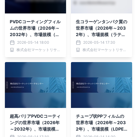
PVDCコーティングフィル
生コラーゲンタンパク質の
ムの世界市場（2026年～
世界市場（2026年～203
2032年）、市場規模（片
2年）、市場規模（ラテッ
面コーティング、両面コー
クス、樹脂）・分析レポー
2026-05-14 18:00
2026-05-14 17:30
ティング）・分析レポート
トを発表
株式会社マーケットリサーチセンター
株式会社マーケットリサーチセンター
を発表
超高バリアPVDCコーティ
チューブ状PPフィルムの
ングの世界市場（2026年
世界市場（2026年～203
～2032年）、市場規模
2年）、市場規模（LDPE
（ラテックス、樹脂）・分
フィルム、HDPEフィル
2026-05-14 17:30
2026-05-14 14:30