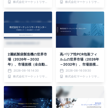
株式会社マーケットリサーチセンター
株式会社マーケットリサーチセンター
ドル）・分析レポートを発
プ）・分析レポートを発表
表
2層紙製袋製造機の世界市
高バリア性PCR包装フィ
場（2026年～2032
ルムの世界市場（2026年
年）、市場規模（全自動、
～2032年）、市場規模
半自動）・分析レポートを
（低PCR含有量（30～5
2026-06-16 14:30
2026-06-16 09:30
発表
0%）、中PCR含有量（50
株式会社マーケットリサーチセンター
株式会社マーケットリサーチセンター
～70%）、高PCR含有量
（70%以上））・分析レ
ポートを発表