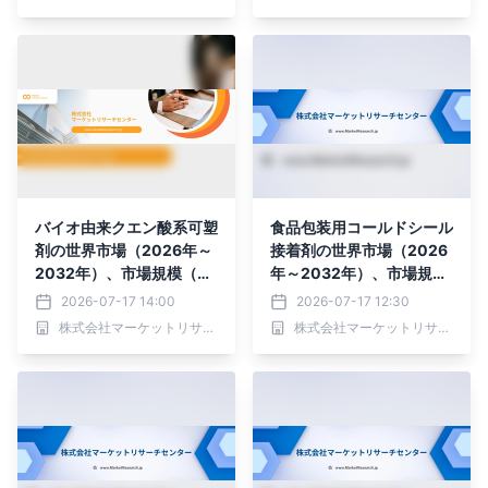
超、15ミクロン未満、35
～50ミクロン）・分析レ
ポートを発表
バイオ由来クエン酸系可塑
食品包装用コールドシール
剤の世界市場（2026年～
接着剤の世界市場（2026
2032年）、市場規模（AT
年～2032年）、市場規模
BC可塑剤、TBC可塑剤、
（合成ラテックス、天然ラ
2026-07-17 14:00
2026-07-17 12:30
TEC可塑剤、その他）・
テックス）・分析レポート
株式会社マーケットリサーチセンター
株式会社マーケットリサーチセンター
分析レポートを発表
を発表