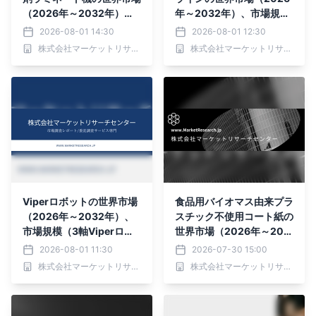
（2026年～2032年）、
年～2032年）、市場規模
市場規模（300m/min、3
（単層ライン、多層共押出
2026-08-01 14:30
2026-08-01 12:30
50m/min、その他）・分
ライン、バリアシートライ
株式会社マーケットリサーチセンター
株式会社マーケットリサーチセンター
析レポートを発表
ン）・分析レポートを発表
Viperロボットの世界市場
食品用バイオマス由来プラ
（2026年～2032年）、
スチック不使用コート紙の
市場規模（3軸Viperロボ
世界市場（2026年～203
ット、4軸Viperロボッ
2年）、市場規模（坪量≤5
2026-08-01 11:30
2026-07-30 15:00
ト、5軸Viperロボット、6
0g/m²、50g/m²＜坪量＜
株式会社マーケットリサーチセンター
株式会社マーケットリサーチセンター
軸Viperロボット）・分析
120g/m²、坪量≥120g/m
レポートを発表
²）・分析レポートを発表