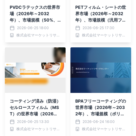
PVDCラテックスの世界市
PETフィルム・シートの世
場（2026年～2032
界市場（2026年～2032
年）、市場規模（50%、5
年）、市場規模（汎用フィ
5%、60%）・分析レポー
ルム、電気絶縁フィルム、
2026-06-25 18:00
2026-06-25 17:30
トを発表
コンデンサフィルム、ラミ
株式会社マーケットリサーチセンター
株式会社マーケットリサーチセンター
ネートフィルム）・分析レ
ポートを発表
コーティング済み（防湿）
BPAフリーコーティングの
セルロースフィルム（MS
世界市場（2026年～203
T）の世界市場（2026年
2年）、市場規模（ポリエ
～2032年）、市場規模
ステル系、アクリル系、エ
2026-06-25 13:30
2026-06-24 16:00
（片面コーティングセルロ
ポキシ系）・分析レポート
株式会社マーケットリサーチセンター
株式会社マーケットリサーチセンター
ースフィルム、両面コーテ
を発表