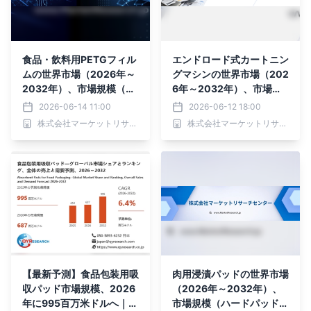
食品・飲料用PETGフィル
エンドロード式カートニン
ムの世界市場（2026年～
グマシンの世界市場（202
2032年）、市場規模（収
6年～2032年）、市場規
縮率 ≤ 60％、60% < 収縮
模（連続、間欠）・分析レ
2026-06-14 11:00
2026-06-12 18:00
率 < 75％、収縮率 ≥ 7
ポートを発表
株式会社マーケットリサーチセンター
株式会社マーケットリサーチセンター
5％）・分析レポートを発
表
【最新予測】食品包装用吸
肉用浸漬パッドの世界市場
収パッド市場規模、2026
（2026年～2032年）、
年に995百万米ドルへ｜年
市場規模（ハードパッド、