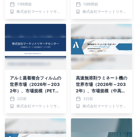
6年～2032年）、市場規
ック、成形繊維）・分析レ
11時間前
15時間前
模（ヒートシールタイプ、
ポートを発表
株式会社マーケットリサーチセンター
株式会社マーケットリサーチセンター
コールドシールタイプ、粘
着タイプ）・分析レポート
を発表
アルミ蒸着複合フィルムの
高速無溶剤ラミネート機の
世界市場（2026年～203
世界市場（2026年～203
2年）、市場規模（PET複
2年）、市場規模（中高速
合フィルム、PE複合フィ
（400メートル/分以
2日前
3日前
ルム、CPP複合フィル
下）、超高速（400メー
株式会社マーケットリサーチセンター
株式会社マーケットリサーチセンター
ム、その他）・分析レポー
トル/分以上））・分析レ
トを発表
ポートを発表