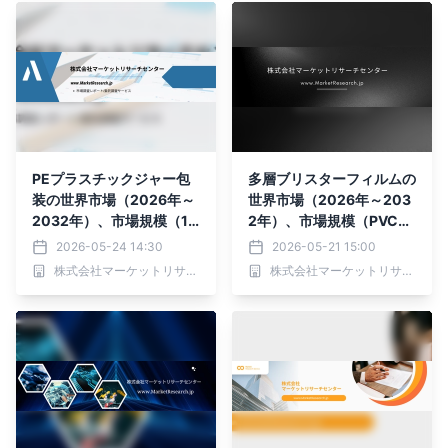
PEプラスチックジャー包
多層ブリスターフィルムの
装の世界市場（2026年～
世界市場（2026年～203
2032年）、市場規模（10
2年）、市場規模（PVC、
オンス以下、10～30オン
PET）・分析レポートを発
2026-05-24 14:30
2026-05-21 15:00
ス、30～60オンス、60
表
株式会社マーケットリサーチセンター
株式会社マーケットリサーチセンター
オンス以上）・分析レポー
トを発表