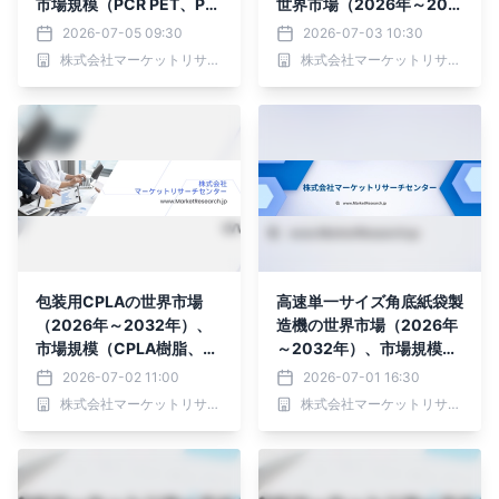
市場規模（PCR PET、PC
世界市場（2026年～203
R PP、PCR PS、PCRブレ
2年）、市場規模（厚さ50
2026-07-05 09:30
2026-07-03 10:30
ンド）・分析レポートを発
µm未満、厚さ51～100 µ
株式会社マーケットリサーチセンター
株式会社マーケットリサーチセンター
表
m、厚さ100 µm以上）・
分析レポートを発表
包装用CPLAの世界市場
高速単一サイズ角底紙袋製
（2026年～2032年）、
造機の世界市場（2026年
市場規模（CPLA樹脂、射
～2032年）、市場規模
出成形パッケージ、熱成形
（紙ロール幅≤600mm、
2026-07-02 11:00
2026-07-01 16:30
パッケージ、カトラリー・
その他）・分析レポートを
株式会社マーケットリサーチセンター
株式会社マーケットリサーチセンター
蓋）・分析レポートを発表
発表