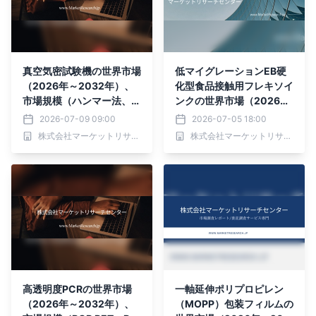
真空気密試験機の世界市場
低マイグレーションEB硬
（2026年～2032年）、
化型食品接触用フレキソイ
市場規模（ハンマー法、超
ンクの世界市場（2026年
音波法）・分析レポートを
～2032年）、市場規模
2026-07-09 09:00
2026-07-05 18:00
発表
（ラジカル系EBインク、
株式会社マーケットリサーチセンター
株式会社マーケットリサーチセンター
カチオン系EBインク、ハ
イブリッドEBインク、そ
の他）・分析レポートを発
表
高透明度PCRの世界市場
一軸延伸ポリプロピレン
（2026年～2032年）、
（MOPP）包装フィルムの