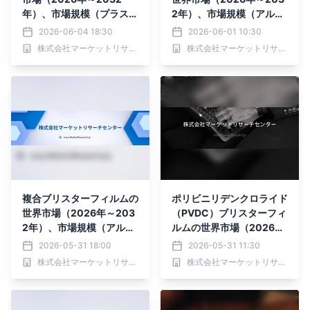
年）、市場規模（プラスチ
2年）、市場規模（アルミ
ック用超音波溶接機、金属
箔単層ブリスターフィル
2026-06-04 18:30
2026-06-01 10:30
用超音波溶接機）・分析レ
ム、ポリエステル（PET）
株式会社マーケットリサーチセンター
株式会社マーケットリサーチセンター
ポートを発表
単層ブリスターフィルム、
ポリエチレン（PE）単層
ブリスターフィルム）・分
析レポートを発表
複合ブリスターフィルムの
ポリビニリデンクロライド
世界市場（2026年～203
（PVDC）ブリスターフィ
2年）、市場規模（アルミ
ルムの世界市場（2026年
箔複合材料、プラスチック
～2032年）、市場規模
2026-05-31 18:00
2026-05-31 11:30
複合材料、その他）・分析
（食品用、医薬品用、工業
株式会社マーケットリサーチセンター
株式会社マーケットリサーチセンター
レポートを発表
用）・分析レポートを発表