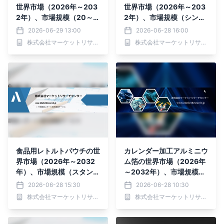
世界市場（2026年～203
世界市場（2026年～203
2年）、市場規模（20～4
2年）、市場規模（シング
0ミクロン、40～60ミク
ル・ゼロフォイル、ダブ
2026-06-29 13:00
2026-06-28 16:00
ロン、60～80ミクロン、
ル・ゼロフォイル）・分析
株式会社マーケットリサーチセンター
株式会社マーケットリサーチセンター
80～100ミクロン、100
レポートを発表
ミクロン以上）・分析レポ
ートを発表
食品用レトルトパウチの世
カレンダー加工アルミニウ
界市場（2026年～2032
ム箔の世界市場（2026年
年）、市場規模（スタンド
～2032年）、市場規模
アップパウチ、フラットパ
（ダブルゼロ箔、シングル
2026-06-28 15:30
2026-06-28 10:30
ウチ、その他）・分析レポ
ゼロ箔）・分析レポートを
株式会社マーケットリサーチセンター
株式会社マーケットリサーチセンター
ートを発表
発表