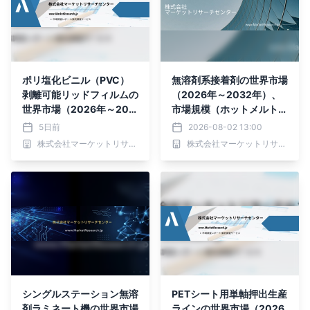
ポリ塩化ビニル（PVC）
無溶剤系接着剤の世界市場
剥離可能リッドフィルムの
（2026年～2032年）、
世界市場（2026年～203
市場規模（ホットメルト接
2年）、市場規模（ヒート
着剤、感圧接着剤（PS
5日前
2026-08-02 13:00
シールタイプ、コールドシ
A）、その他）・分析レポ
株式会社マーケットリサーチセンター
株式会社マーケットリサーチセンター
ールタイプ、粘着タイ
ートを発表
プ）・分析レポートを発表
シングルステーション無溶
PETシート用単軸押出生産
剤ラミネート機の世界市場
ラインの世界市場（2026