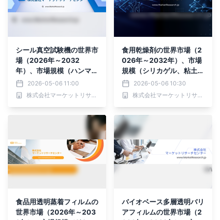
シール真空試験機の世界市
食用乾燥剤の世界市場（2
場（2026年～2032
026年～2032年）、市場
年）、市場規模（ハンマー
規模（シリカゲル、粘土系
法、超音波）・分析レポー
乾燥剤、その他）・分析レ
2026-05-06 11:00
2026-05-06 10:30
トを発表
ポートを発表
株式会社マーケットリサーチセンター
株式会社マーケットリサーチセンター
食品用透明蒸着フィルムの
バイオベース多層透明バリ
世界市場（2026年～203
アフィルムの世界市場（2