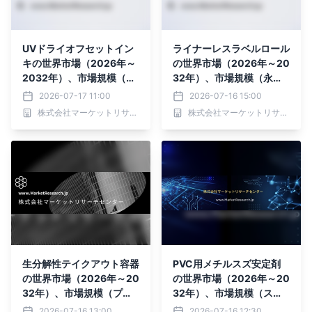
UVドライオフセットイン
ライナーレスラベルロール
キの世界市場（2026年～
の世界市場（2026年～20
2032年）、市場規模（カ
32年）、市場規模（永久
ラーUVドライオフセット
粘着ライナーレスラベル、
2026-07-17 11:00
2026-07-16 15:00
インク、ブラックUVドラ
剥離可能粘着ライナーレス
株式会社マーケットリサーチセンター
株式会社マーケットリサーチセンター
イオフセットインク、ホワ
ラベル）・分析レポートを
イトUVドライオフセット
発表
インク）・分析レポートを
発表
生分解性テイクアウト容器
PVC用メチルスズ安定剤
の世界市場（2026年～20
の世界市場（2026年～20
32年）、市場規模（プラ
32年）、市場規模（スズ
スチック容器、紙容器）・
含有量>19%、スズ含有量
2026-07-16 13:00
2026-07-16 12:30