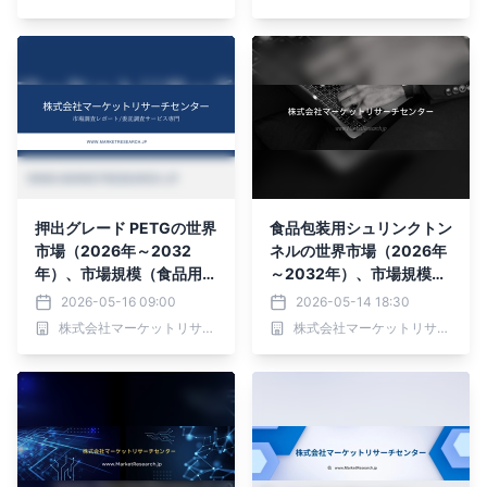
ウンド・ラウンド型）・分
ポリプロピレン (PP)、ポ
析レポートを発表
リエチレンテレフタレート
(PET)、その他）・分析レ
ポートを発表
押出グレード PETGの世界
食品包装用シュリンクトン
市場（2026年～2032
ネルの世界市場（2026年
年）、市場規模（食品用、
～2032年）、市場規模
医療グレード）・分析レポ
（蒸気加熱トンネル、電気
2026-05-16 09:00
2026-05-14 18:30
ートを発表
加熱トンネル、輻射加熱ト
株式会社マーケットリサーチセンター
株式会社マーケットリサーチセンター
ンネル）・分析レポートを
発表