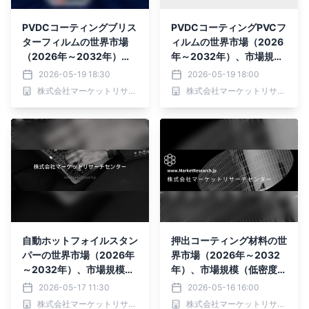
PVDCコーティングブリス
PVDCコーティングPVCフ
ターフィルムの世界市場
ィルムの世界市場（2026
（2026年～2032年）、
年～2032年）、市場規模
市場規模（PVCフィル
（両面コーティング、片面
2026-05-19 18:30
2026-05-19 18:00
ム、PETフィルム、その
コーティング）・分析レポ
株式会社マーケットリサーチセンター
株式会社マーケットリサーチセンター
他）・分析レポートを発表
ートを発表
自動ホットフォイルスタン
押出コーティング材料の世
パーの世界市場（2026年
界市場（2026年～2032
～2032年）、市場規模
年）、市場規模（低密度ポ
（フラット・フラット型、
リエチレン (LDPE)、エチ
2026-05-17 11:30
2026-05-16 16:00
ラウンド・フラット型、ラ
レン酢酸ビニル (EVA)、
株式会社マーケットリサーチセンター
株式会社マーケットリサーチセンター