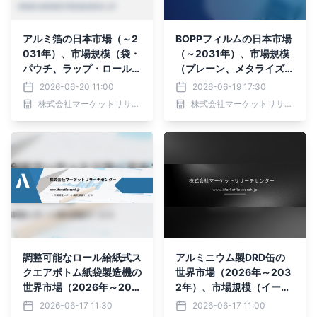
アルミ箔の日本市場（～2
BOPPフィルムの日本市場
031年）、市場規模（袋・
（～2031年）、市場規模
パウチ、ラップ・ロール、
（プレーン、メタライズ
ブリスター）・分析レポー
ド、パール）・分析レポー
2026-06-20 11:00
2026-06-19 17:30
トを発表
トを発表
株式会社マーケットリサーチセンター
株式会社マーケットリサーチセンター
調整可能なロール給紙式ス
アルミニウム製DRD缶の
クエアボトム紙袋製造機の
世界市場（2026年～203
世界市場（2026年～203
2年）、市場規模（イージ
2年）、市場規模（フラッ
ーオープンエンドタイプ、
2026-06-17 11:30
2026-06-17 11:00
トハンドル、ツイストハン
サニタリーエンドタイ