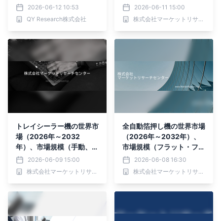
平均成長率6.4%で推移予
ソフトパッド）・分析レポ
2026-06-12 10:53
2026-06-11 15:00
測
ートを発表
QY Research株式会社
株式会社マーケットリサーチセンター
トレイシーラー機の世界市
全自動箔押し機の世界市場
場（2026年～2032
（2026年～2032年）、
年）、市場規模（手動、半
市場規模（フラット・フラ
自動、全自動）・分析レポ
ット、ラウンド・フラッ
2026-06-09 15:00
2026-06-08 16:30
ートを発表
ト、ラウンド・ラウン
株式会社マーケットリサーチセンター
株式会社マーケットリサーチセンター
ド）・分析レポートを発表