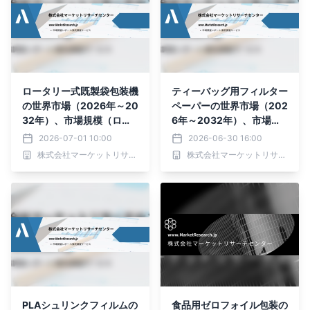
ロータリー式既製袋包装機
ティーバッグ用フィルター
の世界市場（2026年～20
ペーパーの世界市場（202
32年）、市場規模（ロー
6年～2032年）、市場規
ルフィルム製袋ロータリー
模（ヒートシールタイプ、
2026-07-01 10:00
2026-06-30 16:00
包装機、既製袋脱袋ロータ
非ヒートシールタイプ）・
株式会社マーケットリサーチセンター
株式会社マーケットリサーチセンター
リー包装機、ボックス・イ
分析レポートを発表
ン・バッグ包装機、ハイブ
リッド型袋供給・製袋
機）・分析レポートを発表
PLAシュリンクフィルムの
食品用ゼロフォイル包装の