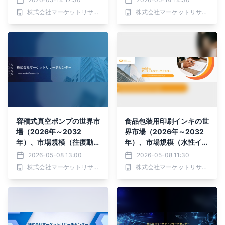
析レポートを発表
ム、LLDPEフィルム、そ
株式会社マーケットリサーチセンター
株式会社マーケットリサーチセンター
の他）・分析レポートを発
表
容積式真空ポンプの世界市
食品包装用印刷インキの世
場（2026年～2032
界市場（2026年～2032
年）、市場規模（往復動、
年）、市場規模（水性イン
回転、振動、スクロール、
ク、溶剤系インク、エネル
2026-05-08 13:00
2026-05-08 11:30
スクリュー、クロー）・分
ギー硬化型インク、その
株式会社マーケットリサーチセンター
株式会社マーケットリサーチセンター
析レポートを発表
他）・分析レポートを発表