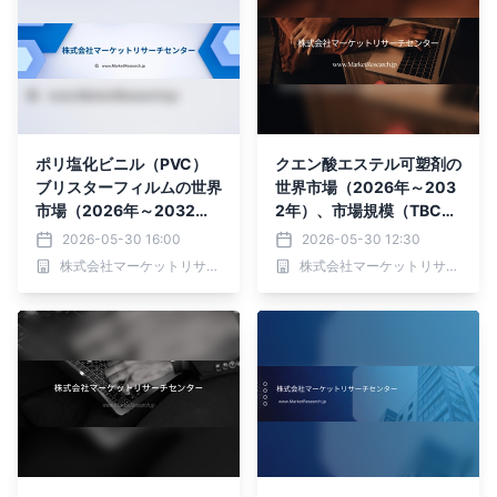
ポリ塩化ビニル（PVC）
クエン酸エステル可塑剤の
ブリスターフィルムの世界
世界市場（2026年～203
市場（2026年～2032
2年）、市場規模（TBC、
年）、市場規模（軟質、硬
ATBC、TEC、その他）・
2026-05-30 16:00
2026-05-30 12:30
質）・分析レポートを発表
分析レポートを発表
株式会社マーケットリサーチセンター
株式会社マーケットリサーチセンター