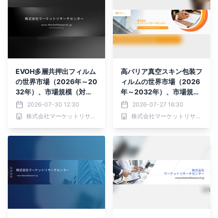
EVOH多層共押出フィルム
高バリア真空スキン包装フ
の世界市場（2026年～20
ィルムの世界市場（2026
32年）、市場規模（対称
年～2032年）、市場規模
構造、非対称構造）・分析
（PEフィルム、PPフィル
2026-07-30 12:30
2026-07-27 16:30
レポートを発表
ム、EVOHフィルム、その
株式会社マーケットリサーチセンター
株式会社マーケットリサーチセンター
他）・分析レポートを発表