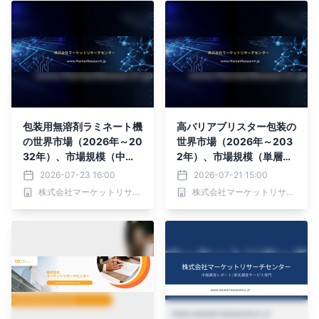
包装用無溶剤ラミネート機
高バリアブリスター包装の
の世界市場（2026年～20
世界市場（2026年～203
32年）、市場規模（中速
2年）、市場規模（単層高
（400メートル/分未
バリアブリスター、共押出
2026-07-23 16:00
2026-07-21 15:00
満）、高速（400メート
高バリア、冷間成形アル
株式会社マーケットリサーチセンター
株式会社マーケットリサーチセンター
ル/分以上））・分析レポ
ミ・アルミ）・分析レポー
ートを発表
トを発表