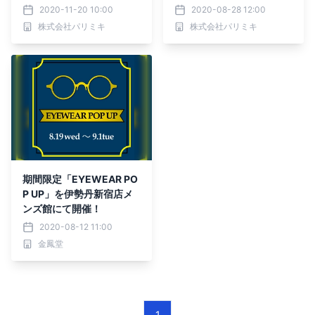
月28日 （土） ＯＰＥ
「DIGNA Classic」より
2020-11-20 10:00
2020-08-28 12:00
Ｎ！
２つのニューモデルが新登
株式会社パリミキ
株式会社パリミキ
場！
期間限定「EYEWEAR PO
P UP」を伊勢丹新宿店メ
ンズ館にて開催！
2020-08-12 11:00
金鳳堂
1