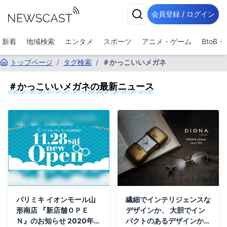
会員登録 / ログイン
新着
地域検索
エンタメ
スポーツ
アニメ・ゲーム
BtoB
トップページ
/
タグ検索
/
＃かっこいいメガネ
＃かっこいいメガネ
の最新ニュース
パリミキ イオンモール山
繊細でインテリジェンスな
形南店 『新店舗ＯＰＥ
デザインか、 大胆でイン
Ｎ』のお知らせ 2020年11
パクトのあるデザインか、