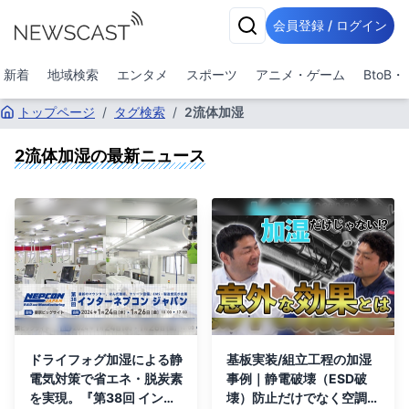
会員登録 / ログイン
新着
地域検索
エンタメ
スポーツ
アニメ・ゲーム
BtoB
トップページ
/
タグ検索
/
2流体加湿
2流体加湿
の最新ニュース
ドライフォグ加湿による静
基板実装/組立工程の加湿
電気対策で省エネ・脱炭素
事例｜静電破壊（ESD破
を実現。『第38回 インタ
壊）防止だけでなく空調の