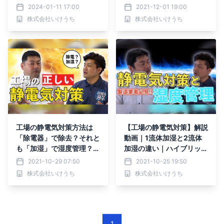
ーネプコン ジャパン』に
省エネにも効果アリ
2024-01-11 17:00
2021-12-01 19:00
加湿システムを出展。
株式会社いけうち
株式会社いけうち
工場の静電気対策方法は
【工場の静電気対策】解説
「除電器」で除去？それと
動画｜1流体加湿と2流体
も「加湿」で湿度管理？｜
加湿の違い｜ハイブリッド
解説動画公開
加湿って何【ゴミブツ対
2021-10-29 07:50
2021-10-25 19:50
策】
株式会社いけうち
株式会社いけうち
1