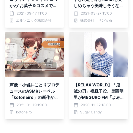
かわ”お菓子＆コスメで準
しめちゃう美味しそうなス
備も超楽しい 『ALL390
ライムに注目★
2021-09-17 11:00
2021-03-27 15:00
でコワかわハロウィン』が
エルソニック株式会社
株式会社 サン宝石
9月24日(金) からスター
ト！
声優・小岩井ことりプロデ
【RELAX WORLD】「鬼
ュースのASMRレーベル
滅の刃」禰豆子役、鬼頭明
「kotoneiro」の新作が発
里がMEGURO FM「よみ
売中！山崎はるかが出演
ほぐ」新企画にASMR朗読
2021-01-19 19:00
2020-11-12 18:00
で出演！
kotoneiro
Sugar Candy