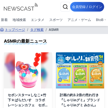
会員登録 / ログイン
新着
地域検索
エンタメ
スポーツ
アニメ・ゲーム
BtoB
トップページ
/
タグ検索
/
ASMR
ASMR
の最新ニュース
セボンスター×しなこ×竹
計画の約3.2倍の売れ行き
下☆ぱらだいす コラボ
『しゃりinグミ』ブランド
レーションカフェ セボン
『しゃりinグミ みかん』