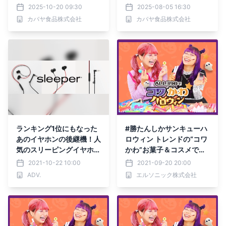
スターカフェ原宿
2025-10-20 09:30
2025-08-05 16:30
カバヤ食品株式会社
カバヤ食品株式会社
ランキング1位にもなった
#勝たんしかサンキューハ
あのイヤホンの後継機！人
ロウィン トレンドの“コワ
気のスリーピングイヤホン
かわ”お菓子＆コスメで準
がリニューアル！
備も超楽しい 『ALL390
2021-10-22 10:00
2021-09-20 20:00
でコワかわハロウィン』が
ADV.
エルソニック株式会社
9月24日(金) からスター
ト！