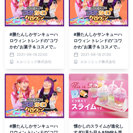
#勝たんしかサンキューハ
#勝たんしかサンキューハ
ロウィン トレンドの“コワ
ロウィン トレンドの“コワ
かわ”お菓子＆コスメで準
かわ”お菓子＆コスメで準
備も超楽しい 『ALL390
備も超楽しい 『ALL390
2021-09-19 22:00
2021-09-18 21:00
でコワかわハロウィン』が
でコワかわハロウィン』が
エルソニック株式会社
エルソニック株式会社
9月24日(金) からスター
9月24日(金) からスター
ト！
ト！
#勝たんしかサンキューハ
懐かしのスライムが進化し
ロウィン トレンドの“コワ
すぎ!!見た目もASMRも楽