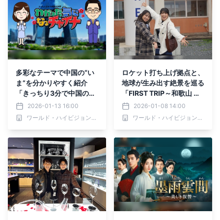
多彩なテーマで中国の“い
ロケット打ち上げ拠点と、
ま”を分かりやすく紹介
地球が生み出す絶景を巡る
「きっちり3分で中国の話
「FIRST TRIP～和歌山 宇
題 わかった気になっチャ
宙と自然に出会う、紀南の
2026-01-13 16:00
2026-01-08 14:00
イナ」1月16日（金）あさ
旅～」1月10日(土)夕方6
ワールド・ハイビジョン・チャンネル株式会社
ワールド・ハイビジョン・チャンネル株式会社
7:55～ BS12 トゥエルビで
時～BS12で放送
放送スタート