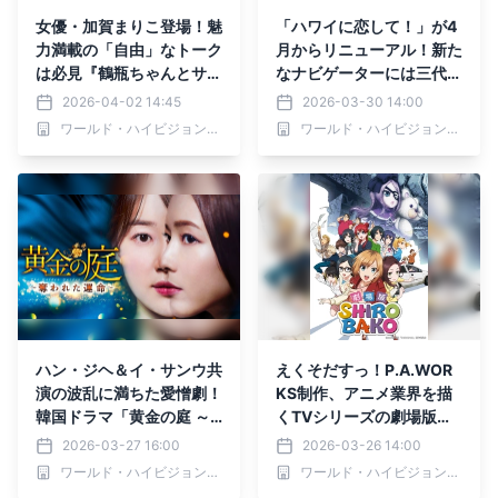
女優・加賀まりこ登場！魅
「ハワイに恋して！」が4
力満載の「自由」なトーク
月からリニューアル！新た
は必見『鶴瓶ちゃんとサワ
なナビゲーターには三代目
コちゃん～昭和の大先輩と
J SOUL BROTHERS山下
2026-04-02 14:45
2026-03-30 14:00
おかしな２人～』第63回
健二郎が就任しパワーアッ
ワールド・ハイビジョン・チャンネル株式会社
ワールド・ハイビジョン・チャンネル株式会社
ゲスト：加賀まりこ 4月
プ！ さらにはスピンオフ
6日（月）よる9時00分～
番組「ハワ恋カフェ！」も
BS12 トゥエルビで放送
始動！
ハン・ジヘ＆イ・サンウ共
えくそだすっ！P.A.WOR
演の波乱に満ちた愛憎劇！
KS制作、アニメ業界を描
韓国ドラマ「黄金の庭 ～
くTVシリーズの劇場版「S
奪われた運命～」 3月31日
HIROBAKO」を無料初放
2026-03-27 16:00
2026-03-26 14:00
（火）夕方5:30～ BS12
送 4月26日（日）よる7時
ワールド・ハイビジョン・チャンネル株式会社
ワールド・ハイビジョン・チャンネル株式会社
トゥエルビで放送スタート
～BS12 トゥエルビ