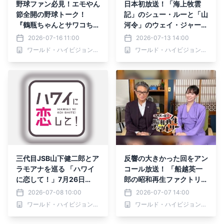
野球ファン必見！エモやん
日本初放送！「海上牧雲
節全開の野球トーク！
記」のシュー・ルーと「山
『鶴瓶ちゃんとサワコちゃ
河令」のウェイ・ジャーミ
ん～昭和の大先輩とおかし
ンが再びタッグ組んだ復讐
2026-07-16 11:00
2026-07-13 14:00
な２人～』第69回ゲス
ラブ史劇 中国ドラマ
ワールド・ハイビジョン・チャンネル株式会社
ワールド・ハイビジョン・チャンネル株式会社
ト：江本孟紀 7月20日
「荊棘（いばら）の花～奪
（月）よる9時00分～ BS
われた私～」 7月15日
12 トゥエルビで放送
（水）あさ7時～ BS12 ト
ゥエルビで放送スタート
三代目JSB山下健二郎とア
反響の大きかった回をアン
ラモアナを巡る 「ハワイ
コール放送！ 「船越英一
に恋して！」7月26日
郎の昭和再生ファクトリ
（日）夕方6時～BS12 ト
ー」 毎週木曜よる9時～ B
2026-07-08 10:00
2026-07-07 14:00
ゥエルビで全国無料放送
S12 トゥエルビで放送
ワールド・ハイビジョン・チャンネル株式会社
ワールド・ハイビジョン・チャンネル株式会社
今夏も髙島屋各店開催「Fr
esh!Fun!HAWAI❛I」とコ