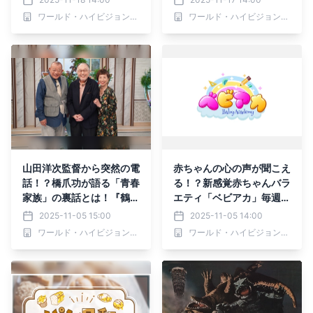
（日）、30日（日）夕方6
（木）夕方6時30分～ BS1
ワールド・ハイビジョン・チャンネル株式会社
ワールド・ハイビジョン・チャンネル株式会社
時～ BS12 トゥエルビで放
2 トゥエルビで全国無料放
送
送
山田洋次監督から突然の電
赤ちゃんの心の声が聞こえ
話！？橋爪功が語る「青春
る！？新感覚赤ちゃんバラ
家族」の裏話とは！『鶴瓶
エティ「ベビアカ」毎週水
ちゃんとサワコちゃん～昭
曜よる9:55～ BS12 トゥ
2025-11-05 15:00
2025-11-05 14:00
和の大先輩とおかしな２人
エルビで放送開始
ワールド・ハイビジョン・チャンネル株式会社
ワールド・ハイビジョン・チャンネル株式会社
～』第53回ゲスト：橋爪
功 11月10日（月）よる9
時00分～ BS12 トゥエル
ビで放送