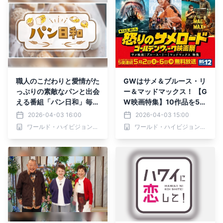
ビで放送
職人のこだわりと愛情がた
GWはサメ＆ブルース・リ
っぷりの素敵なパンと出会
ー＆マッドマックス！ 【G
える番組「パン日和」毎週
W映画特集】10作品を5夜
火曜よる9:55～ BS12 ト
連続で 5月2日（土）～5
2026-04-03 16:00
2026-04-03 15:00
ゥエルビで放送
月6日（水） BS12 トゥエ
ワールド・ハイビジョン・チャンネル株式会社
ワールド・ハイビジョン・チャンネル株式会社
ルビ 無料放送