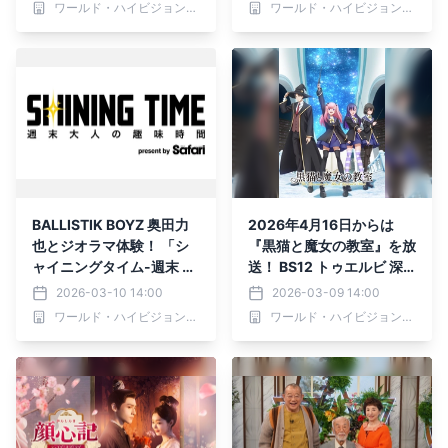
ワールド・ハイビジョン・チャンネル株式会社
ワールド・ハイビジョン・チャンネル株式会社
BALLISTIK BOYZ 奥田力
2026年4月16日からは
也とジオラマ体験！ 「シ
『黒猫と魔女の教室』を放
ャイニングタイム-週末 大
送！ BS12 トゥエルビ 深
人の趣味時間-」 3月12日
夜アニメ枠「アニメ26」
2026-03-10 14:00
2026-03-09 14:00
（木）夕方6時30分～ BS1
ワールド・ハイビジョン・チャンネル株式会社
ワールド・ハイビジョン・チャンネル株式会社
2 トゥエルビで全国無料放
送