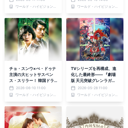
大先輩とおかしな２人～』
夜アニメ枠「アニメ26」
ワールド・ハイビジョン・チャンネル株式会社
ワールド・ハイビジョン・チャンネル株式会社
第67回ゲスト：舟木一夫
で放送開始
6月15日（月）よる9時00
分～ BS12 トゥエルビで放
送
チョ・スンウ×ぺ・ドゥナ
TVシリーズを再構成、進
主演の大ヒットサスペン
化した最終形―― 『劇場
ス・スリラー！ 韓国ドラ
版 天元突破グレンラガ
マ「秘密の森～深い闇の向
ン』二部作 ブルーレイ版
2026-06-10 11:00
2026-05-28 11:00
こうに～」 6月13日（土）
マスターで放送 6月7日
ワールド・ハイビジョン・チャンネル株式会社
ワールド・ハイビジョン・チャンネル株式会社
ひる2:00～ BS12 トゥエ
（日）よる7時～BS12 ト
ルビで放送スタート
ゥエルビ