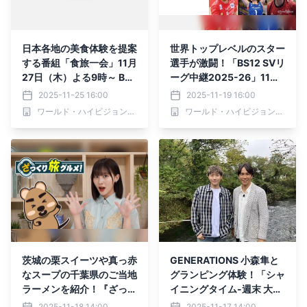
日本各地の美食体験を提案
世界トップレベルのスター
する番組「食旅一会」11月
選手が激闘！「BS12 SVリ
27日（木）よる9時～ BS1
ーグ中継2025-26」11月
2 トゥエルビで全国無料放
21日（金)「SAGA久光 v
2025-11-25 16:00
2025-11-19 16:00
送
s. 東レ滋賀」
ワールド・ハイビジョン・チャンネル株式会社
ワールド・ハイビジョン・チャンネル株式会社
茨城の栗スイーツや真っ赤
GENERATIONS 小森隼と
なスープの千葉県のご当地
グランピング体験！「シャ
ラーメンを紹介！『ざっく
イニングタイム-週末 大人
り旅グルメ』11月23日
の趣味時間-」11月20日
2025-11-18 14:00
2025-11-17 14:00