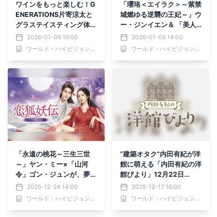
ワインをもっと楽しむ！G
「瓔珞＜エイラク＞～紫禁
ENERATIONS片寄涼太と
城燃ゆる逆襲の王妃～」ウ
グラステイスティング体験
ー・ジンイエン＆ 「美人
「シャイニングタイム-週
骨～前編：周生如故」ワ
2026-01-06 16:00
2026-01-06 14:00
末 大人の趣味時間-」1月8
ン・シンユエ 豪華スター
ワールド・ハイビジョン・チャンネル株式会社
ワールド・ハイビジョン・チャンネル株式会社
日（木）夕方6時30分～ B
が共演。 中国ドラマ「墨
S12 トゥエルビで全国無料
雨雲間（ぼくううんかん）
放送
～美しき復讐～」 1月12日
（月）ひる3時～ BS12 ト
ゥエルビで放送スタート
「永遠の桃花～三生三世
”建築オタク”内田有紀が洋
～」ヤン・ミー×「山河
館に萌える「内田有紀の洋
令」ゴン・ジュンが、夢の
館びより」12月22日
共演！ 中国ドラマ「恋狐
（月）よる8時～ BS12 ト
2025-12-24 14:00
2025-12-17 16:00
妖伝（れんこようでん）～
ゥエルビで全国無料放送
ワールド・ハイビジョン・チャンネル株式会社
ワールド・ハイビジョン・チャンネル株式会社
ファースト・ラブ～」 26
年1月5日（月）夕方5時3