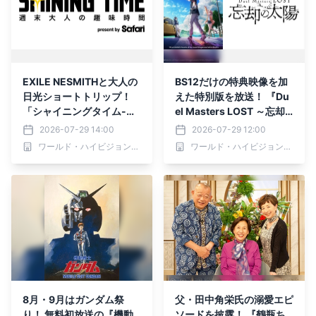
EXILE NESMITHと大人の
BS12だけの特典映像を加
日光ショートトリップ！
えた特別版を放送！ 『Du
「シャイニングタイム-週
el Masters LOST ～忘却
末 大人の趣味時間-」 7月
の太陽～』 9月2日（水）
2026-07-29 14:00
2026-07-29 12:00
30日（木）夕方6時30分
深夜2時～スタート 全国
ワールド・ハイビジョン・チャンネル株式会社
ワールド・ハイビジョン・チャンネル株式会社
～ BS12 トゥエルビで全国
無料放送BS12 トゥエルビ
無料放送
8月・9月はガンダム祭
父・田中角栄氏の溺愛エピ
り！ 無料初放送の『機動
ソードを披露！ 『鶴瓶ち