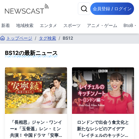
会員登録 / ログイン
新着
地域検索
エンタメ
スポーツ
アニメ・ゲーム
BtoB
トップページ
/
タグ検索
/
BS12
BS12
の最新ニュース
「長相思」ジャン・ワンイ
ロンドンで出会う食文化と
ー×「玉骨遥」レン・ミン
新たなレシピのアイデア
共演！ 中国ドラマ「安寧
「レイチェルのキッチンノ