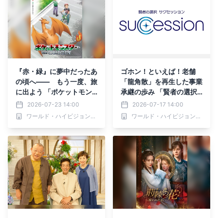
『赤・緑』に夢中だったあ
ゴホン！といえば！老舗
の頃へ―― もう一度、旅
「龍角散」を再生した事業
に出よう 「ポケットモン
承継の歩み 「賢者の選択
スター ジ・オリジン」 8
サクセッション」 7月18日
2026-07-23 14:00
2026-07-17 14:00
月2日（日）よる7時～ BS
（土）あさ6時30分～ BS1
ワールド・ハイビジョン・チャンネル株式会社
ワールド・ハイビジョン・チャンネル株式会社
12 トゥエルビ「日曜アニ
2 トゥエルビで放送
メ劇場」で放送