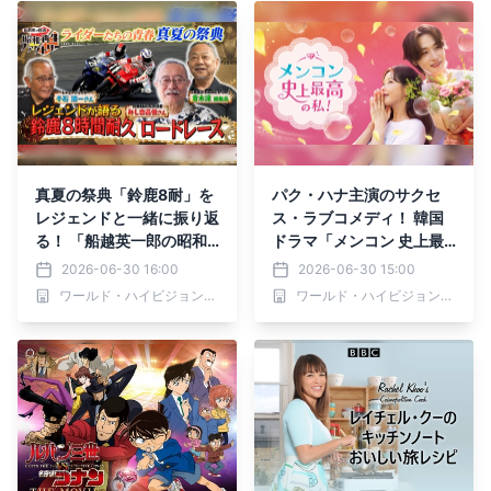
ラボイベント実施！
真夏の祭典「鈴鹿8耐」を
パク・ハナ主演のサクセ
レジェンドと一緒に振り返
ス・ラブコメディ！ 韓国
る！ 「船越英一郎の昭和
ドラマ「メンコン 史上最
再生ファクトリー」 7月2
高の私！」 7月3日（金）
2026-06-30 16:00
2026-06-30 15:00
日（木）よる9時～ BS12
夕方5:30～ BS12 トゥエ
ワールド・ハイビジョン・チャンネル株式会社
ワールド・ハイビジョン・チャンネル株式会社
トゥエルビで放送
ルビで放送スタート