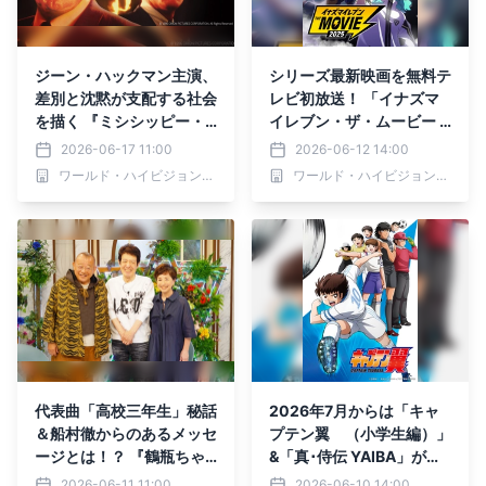
ジーン・ハックマン主演、
シリーズ最新映画を無料テ
差別と沈黙が支配する社会
レビ初放送！ 「イナズマ
を描く 『ミシシッピー・
イレブン・ザ・ムービー 2
バーニング』 6月20日
025」 6月21日（日）よる
2026-06-17 11:00
2026-06-12 14:00
（土）よる7時～ BS12 ト
7時～BS12 トゥエルビ
ワールド・ハイビジョン・チャンネル株式会社
ワールド・ハイビジョン・チャンネル株式会社
ゥエルビ 「土曜洋画劇
場」で無料放送
代表曲「高校三年生」秘話
2026年7月からは「キャ
＆船村徹からのあるメッセ
プテン翼 （小学生編）」
ージとは！？ 『鶴瓶ちゃ
&「真･侍伝 YAIBA」が登
んとサワコちゃん～昭和の
場！ BS12 トゥエルビ 深
2026-06-11 11:00
2026-06-10 14:00