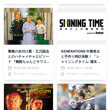
（土）あさ6時30分～ BS1
～」 6月20日(土)夕方6時
2 トゥエルビで放送
00分からBS12で放送！
毒蝮の名付け親・立川談志
GENERATIONS 中務裕太
とのハチャメチャエピソー
と手作り時計体験！ 「シ
ド 『鶴瓶ちゃんとサワコ
ャイニングタイム-週末 大
ちゃん～昭和の大先輩とお
人の趣味時間-」 6月18日
2026-06-18 16:00
2026-06-17 14:00
かしな２人～』第68回ゲ
（木）夕方6時30分～ BS1
ワールド・ハイビジョン・チャンネル株式会社
ワールド・ハイビジョン・チャンネル株式会社
スト：毒蝮三太夫 6月22
2 トゥエルビで全国無料放
日（月）よる9時00分～ B
送
S12 トゥエルビで放送