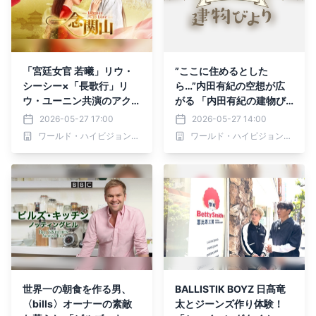
「宮廷女官 若曦」リウ・
”ここに住めるとした
シーシー×「長歌行」リ
ら…”内田有紀の空想が広
ウ・ユーニン共演のアクシ
がる 「内田有紀の建物び
ョン・ロマンス時代劇 中
より」 5月31日（日）よる
2026-05-27 17:00
2026-05-27 14:00
国ドラマ「一念関山－Jou
9時～ BS12 トゥエルビで
ワールド・ハイビジョン・チャンネル株式会社
ワールド・ハイビジョン・チャンネル株式会社
rney to Love－」 ６月１
全国無料放送
日（月）夕方4時～ BS12
トゥエルビで放送スタート
世界一の朝食を作る男、
BALLISTIK BOYZ 日髙竜
〈bills〉オーナーの素敵
太とジーンズ作り体験！