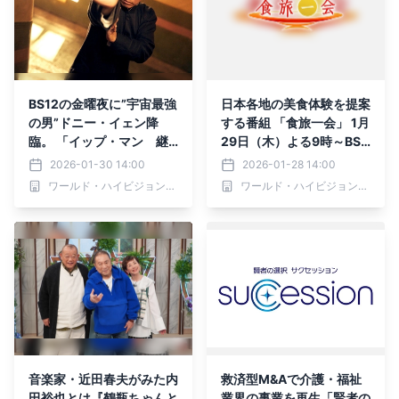
BS12の金曜夜に”宇宙最強
日本各地の美食体験を提案
の男”ドニー・イェン降
する番組 「食旅一会」 1月
臨。 「イップ・マン 継
29日（木）よる9時～BS1
承」他、3週連続放送！ B
2 トゥエルビで全国無料放
2026-01-30 14:00
2026-01-28 14:00
S12 トゥエルビで全国無料
送
ワールド・ハイビジョン・チャンネル株式会社
ワールド・ハイビジョン・チャンネル株式会社
放送
音楽家・近田春夫がみた内
救済型M&Aで介護・福祉
田裕也とは『鶴瓶ちゃんと
業界の事業を再生「賢者の