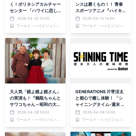
く！ポリネシアカルチャー
ンスは磨くもの！！ 青春
センター 「ハワイに恋し
スポーツアニメ『ハイキュ
て！」5月3日（日）夕方6
ー!! 劇場版 総集編』を4週
2026-04-22 10:00
2026-04-15 14:00
時～BS12 トゥエルビで放
連続放送 5月10日スター
ワールド・ハイビジョン・チャンネル株式会社
ワールド・ハイビジョン・チャンネル株式会社
送！ さらに、横浜髙島屋
ト BS12 トゥエルビ「日
「Fresh!Fun!HAWAI❛I 20
曜アニメ劇場」
26」ステージイベントに
参戦！
大人気「鏡よ鏡よ鏡さん」
GENERATIONS 片寄涼太
の実演も！『鶴瓶ちゃんと
と都心で癒し体験！ 「シ
サワコちゃん～昭和の大先
ャイニングタイム-週末 大
輩とおかしな２人～』第6
人の趣味時間-」 4月9日
2026-04-08 16:00
2026-04-08 14:00
4回ゲスト：うつみ宮土
（木）夕方6時30分～ BS1
ワールド・ハイビジョン・チャンネル株式会社
ワールド・ハイビジョン・チャンネル株式会社
理 4月13日（月）よる9
2 トゥエルビで全国無料放
時00分～ BS12 トゥエル
送