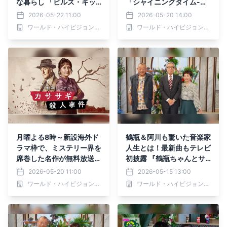
な暮らし 「ビルズ・キッ
「シャイニングタイム-週
チン ノッティングヒル」
末 大人の趣味時間-」 5月
2026-05-22 11:00
2026-05-20 14:00
初回5月25日（月）よる7
21日（木）夕方6時30分
ワールド・ハイビジョン・チャンネル株式会社
ワールド・ハイビジョン・チャンネル株式会社
時～ BS12 トゥエルビ に
～ BS12 トゥエルビで全国
て無料放送
無料放送
月曜よる8時～新設海外ド
鶴瓶＆阿川も驚いた音楽家
ラマ枠で、ミステリー界を
人生とは！最新曲もテレビ
席巻した名作が無料放送初
初披露 『鶴瓶ちゃんとサ
登場 「カササギ殺人事
ワコちゃん～昭和の大先輩
2026-05-20 11:00
2026-05-15 13:00
件」 初回5月25日（月）
とおかしな２人～』第66
ワールド・ハイビジョン・チャンネル株式会社
ワールド・ハイビジョン・チャンネル株式会社
よる8時～ BS12 トゥエル
回ゲスト：村井邦彦 5月18
ビ 「今宵は海外ミステリ
日（月）よる9時00分～ B
ー」にて
S12 トゥエルビで放送