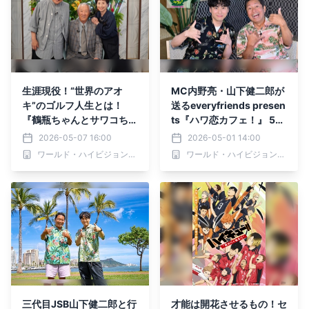
生涯現役！“世界のアオ
MC内野亮・山下健二郎が
キ”のゴルフ人生とは！
送るeveryfriends presen
『鶴瓶ちゃんとサワコちゃ
ts『ハワ恋カフェ！』 5月
ん～昭和の大先輩とおかし
3日（日）夕方6時25分～
2026-05-07 16:00
2026-05-01 14:00
な２人～』第65回ゲス
BS12 トゥエルビで放送ス
ワールド・ハイビジョン・チャンネル株式会社
ワールド・ハイビジョン・チャンネル株式会社
ト：青木功 5月11日（月）
タート プレゼントキャン
よる9時00分～ BS12 トゥ
ペーンも実施
エルビで放送
三代目JSB山下健二郎と行
才能は開花させるもの！セ