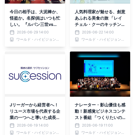
今日の相手は、大泥棒か、
人気料理家が魅せる、創意
怪盗か。名探偵はいつも忙
あふれる美食の旅 「レイ
しい。 『ルパン三世vs名
チェル・クーのキッチンノ
探偵コナン THE MOVIE』
ート おいしい旅レシピ」
2026-06-29 14:00
2026-06-22 14:00
『名探偵コナン vs. 怪盗キ
6月29日（月）よる7時～
ワールド・ハイビジョン・チャンネル株式会社
ワールド・ハイビジョン・チャンネル株式会社
ッド』2作品放送 7月の
BS12 トゥエルビで放送開
『日曜アニメ劇場』もお見
始
逃しなく BS12 トゥエルビ
Jリーガーから経営者へ！
ナレーター・影山優佳も感
リユース市場を代表する企
動！新感覚ビジネスコンテ
業の一つへと導いた成長戦
スト番組 「つくりたいの
略に迫る 「賢者の選択サ
はおもしろい方の脱炭素～
2026-06-19 14:00
2026-06-19 11:00
クセッション」 6月20日
デカボチャレンジ2026春
ワールド・ハイビジョン・チャンネル株式会社
ワールド・ハイビジョン・チャンネル株式会社