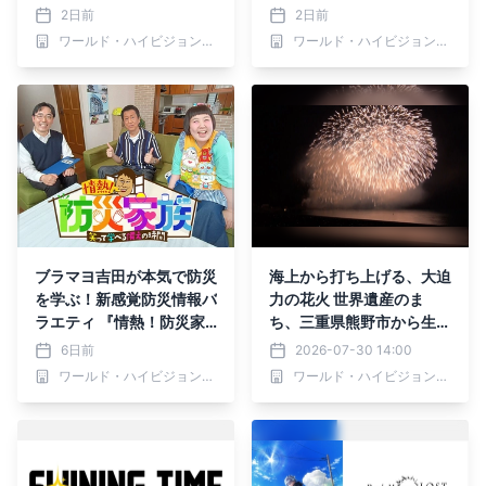
録～海棠に降る光～」 8月
ート ～ロンドン編～」 8
2日前
2日前
10日（月）夕方4時～ B
月10日（月）よる7時～B
ワールド・ハイビジョン・チャンネル株式会社
ワールド・ハイビジョン・チャンネル株式会社
S12 トゥエルビで放送スタ
S12 トゥエルビで放送開始
ート
ブラマヨ吉田が本気で防災
海上から打ち上げる、大迫
を学ぶ！新感覚防災情報バ
力の花火 世界遺産のま
ラエティ 『情熱！防災家
ち、三重県熊野市から生中
族 ～笑って学べる「備
継！ 「2026熊野大花火大
6日前
2026-07-30 14:00
え」の時間～』 8月2日
会 生中継」8月17日（月）
ワールド・ハイビジョン・チャンネル株式会社
ワールド・ハイビジョン・チャンネル株式会社
（日）夕方6時30分～BS1
よる7時～BS12で放送
2 トゥエルビで放送