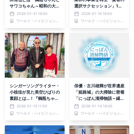
サワコちゃん～昭和の大先
選択サクセッション」1月1
輩とおかしな２人～』第5
7日（土）あさ6時30分～
2026-01-21 16:00
2026-01-16 16:00
9回ゲスト：近田春夫 1
BS12 トゥエルビで放送
ワールド・ハイビジョン・チャンネル株式会社
ワールド・ハイビジョン・チャンネル株式会社
月26日（月）よる9時00
分～ BS12 トゥエルビで放
送
シンガーソングライター・
俳優・古川雄輝が世界遺産
小椋佳が見た美空ひばりの
「姫路城」の大掃除に密着
素顔とは…！『鶴瓶ちゃん
「にっぽん清掃物語～縁の
とサワコちゃん～昭和の大
下のプロたち～」1月15日
2026-01-15 11:00
2026-01-14 16:00
先輩とおかしな２人～』第
（木）よる8時～ BS12 ト
ワールド・ハイビジョン・チャンネル株式会社
ワールド・ハイビジョン・チャンネル株式会社
58回ゲスト：小椋佳 1月1
ゥエルビで全国無料放送
9日（月）よる9時00分～
BS12 トゥエルビで放送