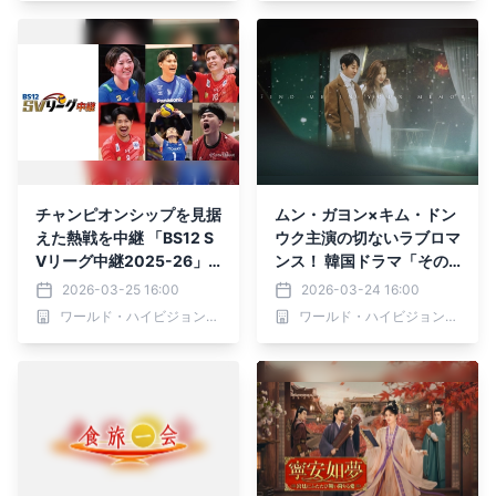
チャンピオンシップを見据
ムン・ガヨン×キム・ドン
えた熱戦を中継 「BS12 S
ウク主演の切ないラブロマ
Vリーグ中継2025-26」 3
ンス！ 韓国ドラマ「その
月29日（日)「サントリー
男の記憶法」 3月28日
2026-03-25 16:00
2026-03-24 16:00
vs. STINGS愛知」
（土）ひる1:00～ BS12
ワールド・ハイビジョン・チャンネル株式会社
ワールド・ハイビジョン・チャンネル株式会社
トゥエルビで放送スタート