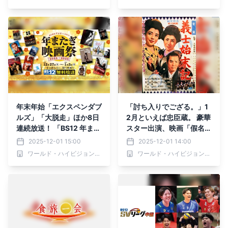
2 トゥエルビで全国無料放
～』第55回ゲスト：髙田
送
次郎 12月8日（月）よる9
時00分～ BS12 トゥエル
ビで放送
年末年始「エクスペンダブ
「討ち入りでござる。」1
ルズ」「大脱走」ほか8日
2月といえば忠臣蔵。 豪華
連続放送！ 「BS12 年また
スター出演、映画「假名手
ぎ映画祭」12/27（土）～
本忠臣蔵」ほか 12月２日
2025-12-01 15:00
2025-12-01 14:00
1/3（土）BS12 トゥエル
（火）～BS12で4週連続
ワールド・ハイビジョン・チャンネル株式会社
ワールド・ハイビジョン・チャンネル株式会社
ビ で無料放送
放送