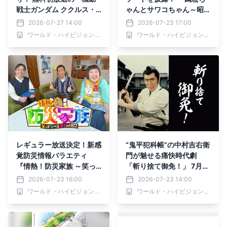
戦士ガンダム ククルス・
ゃんとサワコちゃん～昭和
ドアンの島』を含む8作品
の大先輩とおかしな２人
2026-07-27 14:00
2026-07-23 17:00
を毎週放送 2026年8月9
～』第70回ゲスト：田中
ワールド・ハイビジョン・チャンネル株式会社
ワールド・ハイビジョン・チャンネル株式会社
日（日）よる7時スター
眞紀子 7月27日（月）よる
ト BS12 トゥエルビ「日
9時00分～ BS12 トゥエル
曜アニメ劇場」
ビで放送
レギュラー放送決定！新感
“鬼平犯科帳”の中村吉右衛
覚防災情報バラエティ
門が魅せる痛快時代劇
『情熱！防災家族 ～笑っ
「斬り捨て御免！」 7月3
て学べる「備え」の時間
0日（木）よる7時～BS12
2026-07-23 16:00
2026-07-23 14:00
～』 7月26日（日）夕方6
トゥエルビで放送開始
ワールド・ハイビジョン・チャンネル株式会社
ワールド・ハイビジョン・チャンネル株式会社
時30分～BS12 トゥエルビ
で放送開始