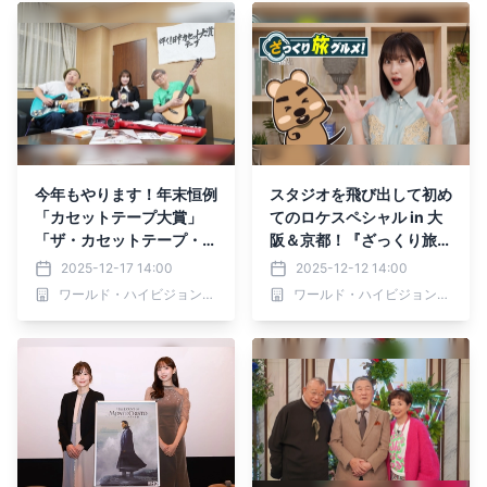
0分～ BS12 トゥエルビで
放送スタート
今年もやります！年末恒例
スタジオを飛び出して初め
「カセットテープ大賞」
てのロケスペシャル in 大
「ザ・カセットテープ・ミ
阪＆京都！『ざっくり旅グ
ュージック」12月21日
ルメ』12月14日（日）、2
2025-12-17 14:00
2025-12-12 14:00
（日）よる7時～ BS12 ト
1日（日）夕方6時～ BS12
ワールド・ハイビジョン・チャンネル株式会社
ワールド・ハイビジョン・チャンネル株式会社
ゥエルビで全国無料放送
トゥエルビで放送