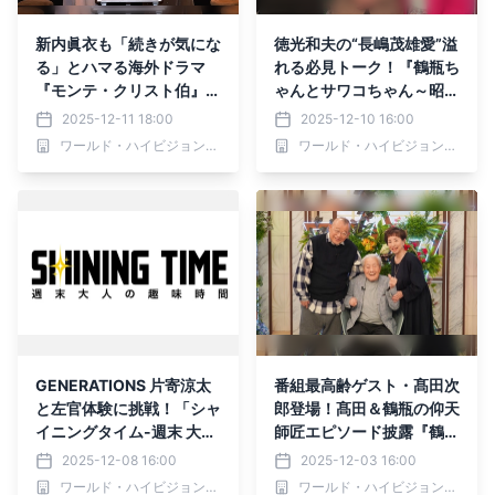
新内眞衣も「続きが気にな
徳光和夫の“長嶋茂雄愛”溢
る」とハマる海外ドラマ
れる必見トーク！『鶴瓶ち
『モンテ・クリスト伯』B
ゃんとサワコちゃん～昭和
S12試写トークイベントレ
の大先輩とおかしな２人
2025-12-11 18:00
2025-12-10 16:00
ポート BS12で2026年1月
～』第56回ゲスト：徳光
ワールド・ハイビジョン・チャンネル株式会社
ワールド・ハイビジョン・チャンネル株式会社
4日（日）よりスタート
和夫 12月15日（月）よる
9時00分～ BS12 トゥエル
ビで放送
GENERATIONS 片寄涼太
番組最高齢ゲスト・髙田次
と左官体験に挑戦！「シャ
郎登場！髙田＆鶴瓶の仰天
イニングタイム-週末 大人
師匠エピソード披露『鶴瓶
の趣味時間-」12月11日
ちゃんとサワコちゃん～昭
2025-12-08 16:00
2025-12-03 16:00
（木）夕方6時30分～ BS1
和の大先輩とおかしな２人
ワールド・ハイビジョン・チャンネル株式会社
ワールド・ハイビジョン・チャンネル株式会社