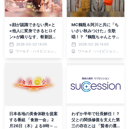
<顔が認識できない男>と
MC鶴瓶＆阿川と共に「ち
<他人に変身できるヒロイ
いさい秋みつけた」生歌
ン>が織りなす、斬新設定
唱！？『鶴瓶ちゃんとサワ
のラブロマンス時代劇！
コちゃん～昭和の大先輩と
2026-03-02 14:00
2026-02-26 14:00
中国ドラマ「顔心記～シェ
おかしな２人～』第61回
ワールド・ハイビジョン・チャンネル株式会社
ワールド・ハイビジョン・チャンネル株式会社
イプ・オブ・ラブ～」 3月
ゲスト：玉田元康 3月2
6日（金）ひる3時～ BS12
日（月）よる9時00分～ B
トゥエルビで放送スタート
S12 トゥエルビで放送
日本各地の美食体験を提案
わずか半年で社長解任！？
する番組 「食旅一会」 2
父との関係修復を支えた第
月26日（木）よる9時～ B
三の存在とは 「賢者の選