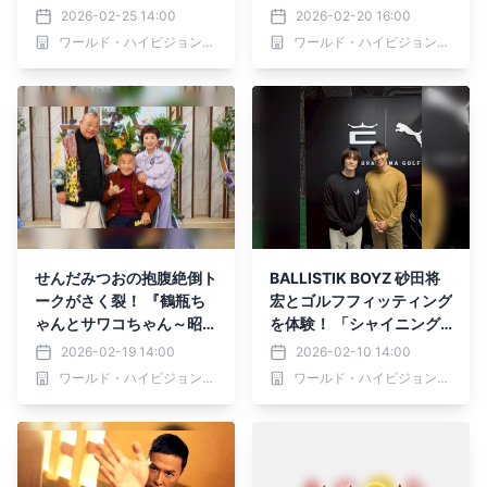
S12 トゥエルビで全国無料
択サクセッション」 2月21
2026-02-25 14:00
2026-02-20 16:00
放送
日（土）あさ6時30分～ B
ワールド・ハイビジョン・チャンネル株式会社
ワールド・ハイビジョン・チャンネル株式会社
S12 トゥエルビで放送
せんだみつおの抱腹絶倒ト
BALLISTIK BOYZ 砂田将
ークがさく裂！ 『鶴瓶ち
宏とゴルフフィッティング
ゃんとサワコちゃん～昭和
を体験！ 「シャイニング
の大先輩とおかしな２人
タイム-週末 大人の趣味時
2026-02-19 14:00
2026-02-10 14:00
～』 第60回ゲスト：せん
間-」 2月12日（木）夕方
ワールド・ハイビジョン・チャンネル株式会社
ワールド・ハイビジョン・チャンネル株式会社
だみつお 2月23日（月）
6時30分～ BS12 トゥエル
よる9時00分～ BS12 トゥ
ビで全国無料放送
エルビで放送