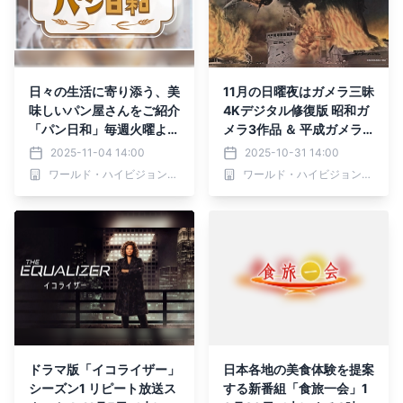
日々の生活に寄り添う、美
11月の日曜夜はガメラ三昧
味しいパン屋さんをご紹介
4Kデジタル修復版 昭和ガ
「パン日和」毎週火曜よる
メラ3作品 ＆ 平成ガメラ3
9:55～ BS12 トゥエルビ
部作 を一挙放送！ 初回11
2025-11-04 14:00
2025-10-31 14:00
で放送
月2日（日）よる7時～ BS
ワールド・ハイビジョン・チャンネル株式会社
ワールド・ハイビジョン・チャンネル株式会社
12 トゥエルビで無料放送
ドラマ版「イコライザー」
日本各地の美食体験を提案
シーズン1 リピート放送ス
する新番組「食旅一会」1