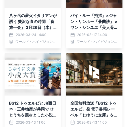
八ヶ岳の薪火イタリアンが
バイ・ルー「招揺」×ジャ
誘う 贅沢な食の時間 「食
ン・リンホー「蒼蘭訣」 ×
旅一会」 3月26日（木）
ワン・シンユエ「美人骨」
よる9時～ BS12 トゥエル
豪華スター共演！ 中国ド
2026-03-24 14:00
2026-03-17 14:00
ビで全国無料放送
ラマ「寧安如夢～宮廷にふ
ワールド・ハイビジョン・チャンネル株式会社
ワールド・ハイビジョン・チャンネル株式会社
たたび舞い降りる愛～」
3月24日
（火）夕方4時～ BS12
トゥエルビで放送スタート
BS12 トゥエルビとJR西日
全国無料放送「BS12 トゥ
本・三井物産が共同で せ
エルビ」発 電子書籍レー
とうちを題材とした小説大
ベル「じゆうに文庫」を3
賞を開催
月13日（金）オープン
2026-03-13 11:00
2026-03-13 11:00