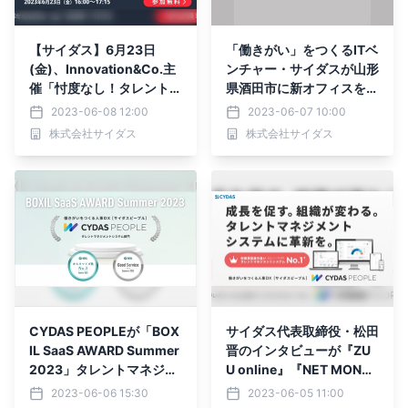
【サイダス】6月23日
「働きがい」をつくるITベ
(金)、Innovation&Co.主
ンチャー・サイダスが山形
催「忖度なし！タレントマ
県酒田市に新オフィスを開
ネジメントシステム徹底比
設｜6月26日にオープニン
2023-06-08 12:00
2023-06-07 10:00
較セミナー」に登壇いたし
グセレモニーを開催
株式会社サイダス
株式会社サイダス
ます
CYDAS PEOPLEが「BOX
サイダス代表取締役・松田
IL SaaS AWARD Summer
晋のインタビューが『ZU
2023」タレントマネジメ
U online』『NET MONE
ントシステム部門で「Go
Y』に掲載されました
2023-06-06 15:30
2023-06-05 11:00
od Service」「カスタマ