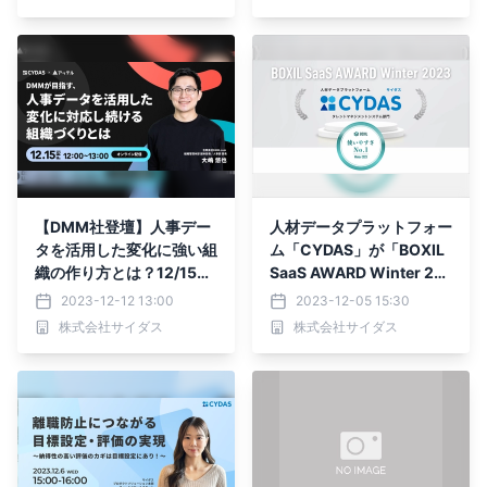
催
【DMM社登壇】人事デー
人材データプラットフォー
タを活用した変化に強い組
ム「CYDAS」が「BOXIL
織の作り方とは？12/15
SaaS AWARD Winter 20
(金)無料オンラインセミナ
23」タレントマネジメン
2023-12-12 13:00
2023-12-05 15:30
ー開催
トシステム部門で「使いや
株式会社サイダス
株式会社サイダス
すさNo.1」に選出