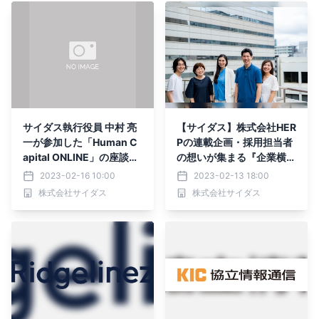
サイダス執行役員 中村 亮
【サイダス】株式会社HER
一が参加した「Human C
Pの連載企画・採用担当者
apital ONLINE」の座談会
の想いが集まる『企業横断
企画の第2回・第3回が公
採用ブログリレー』に参加
2023-02-16 10:00
2023-02-13 18:00
開されました
いたしました
株式会社サイダス
株式会社サイダス