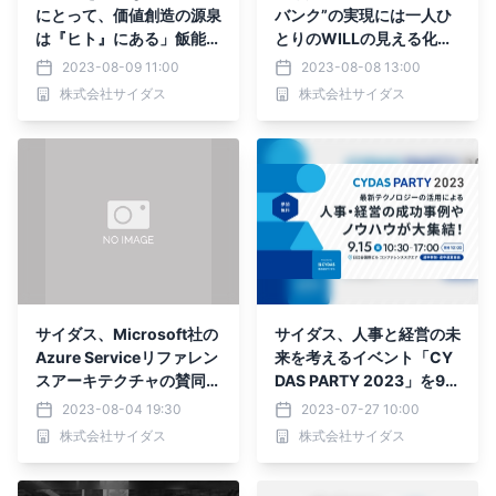
にとって、価値創造の源泉
バンク”の実現には一人ひ
は『ヒト』にある」飯能信
とりのWILLの見える化が
用金庫のCYDAS PEOPLE
必要だった」北日本銀行の
2023-08-09 11:00
2023-08-08 13:00
導入事例を公開
10年ビジョン実現を支え
株式会社サイダス
株式会社サイダス
るタレントマネジメントシ
ステム「CYDAS PEOPL
E」
サイダス、Microsoft社の
サイダス、人事と経営の未
Azure Serviceリファレン
来を考えるイベント「CY
スアーキテクチャの賛同パ
DAS PARTY 2023」を9月
ートナーに
15日に開催｜ラジオ『才
2023-08-04 19:30
2023-07-27 10:00
能人』特別イベントも実施
株式会社サイダス
株式会社サイダス