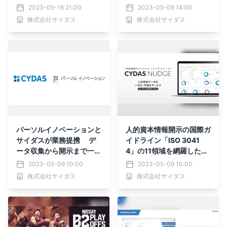
記事が掲載されました
伴い、社内の「生成AIの利
2023-05-16 21:00
2023-05-09 14:00
用ガイドライン」を公開
株式会社サイダス
株式会社サイダス
パーソルイノベーションと
人的資本情報開示の国際ガ
サイダスが業務提携 デ
イドライン「ISO 3041
ータ収集から開示まで一気
4」の11領域を網羅したク
通貫したサービス提供で、
ラウドサービス提供開始｜
2023-05-09 10:00
2023-05-09 10:00
人的資本経営の運用課題を
月額料金だけですぐに利用
株式会社サイダス
株式会社サイダス
解決
可能