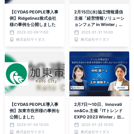
【CYDAS PEOPLE導入事
2月15日(水)協立情報通信
例】Ridgelinez株式会社
主催「経営情報ソリューシ
様の事例を公開しました
ョンフェア in Winter」出
展のお知らせ
2023-02-09 11:00
2023-01-31 10:00
株式会社サイダス
株式会社サイダス
【CYDAS PEOPLE導入事
2月7日〜10日、Innovati
例】加東市役所様の事例を
on&Co.主催「ITトレンド
公開しました
EXPO 2023 Winter」出
展のお知らせ｜株式会社サ
2023-01-24 10:00
2023-01-23 10:00
イダス
株式会社サイダス
株式会社サイダス