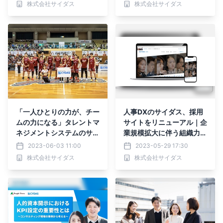
株式会社サイダス
株式会社サイダス
イズ性No.1」に選出され
ました
「一人ひとりの力が、チー
人事DXのサイダス、採用
ムの力になる」タレントマ
サイトをリニューアル｜企
ネジメントシステムのサイ
業規模拡大に伴う組織力強
ダスが越谷アルファーズの
化
2023-06-03 11:00
2023-05-29 17:30
スポンサー活動に込めた想
株式会社サイダス
株式会社サイダス
いとは｜イベントレポート
を公開