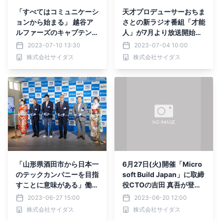
「すべてはコミュニケーシ
天才プロデューサーおちま
ョンから始まる」 越谷ア
さとの新ラジオ番組「才能
ルファーズのキャプテン・
人」が7月より放送開始｜
長谷川智也の“才能が引き
才能を引き出すタレントマ
2023-07-10 13:30
2023-07-04 10:00
出された瞬間”とは？
ネジメントシステム「サイ
株式会社サイダス
株式会社サイダス
ダス」がお届けします
「山形県酒田市から日本一
6月27日(火)開催「Micro
のテックカンパニーを目指
soft Build Japan」に取締
すことに意味がある」働き
役CTOの吉田 真吾が登壇
がいをつくるITベンチャ
します
2023-06-27 15:00
2023-06-20 12:00
ー・サイダスが酒田オフィ
株式会社サイダス
株式会社サイダス
スオープン