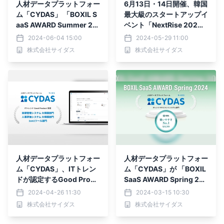
人材データプラットフォー
6月13日・14日開催、韓国
ム「CYDAS」 「BOXIL S
最大級のスタートアップイ
aaS AWARD Summer 20
ベント「NextRise 202
24」 タレントマネジメン
4」に出展いたします
2024-06-04 15:00
2024-05-29 11:00
トシステム部門で「機能満
株式会社サイダス
株式会社サイダス
足度No.1」ほか２つのNo.
1に選出
人材データプラットフォー
人材データプラットフォー
ム「CYDAS」、ITトレン
ム「CYDAS」が 「BOXIL
ドが認定するGood Produ
SaaS AWARD Spring 20
ctバッジを3部門で受賞
24」 タレントマネジメン
2024-04-26 11:30
2024-03-15 10:30
トシステム部門で「使いや
株式会社サイダス
株式会社サイダス
すさNo.1」に選出