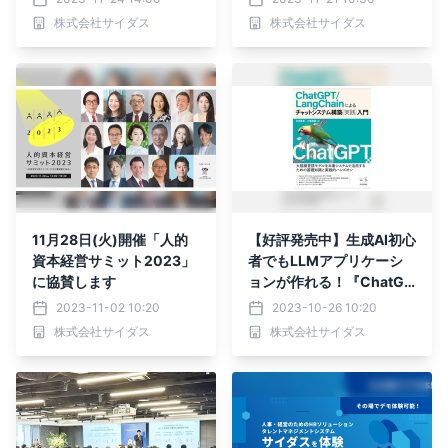
テム「CYDAS」と学習管
株式会社サイダス
株式会社サイダス
理システム「SmartSkill C
ampus」が連携
11月28日(火)開催「人的
【好評発売中】生成AI初心
資本経営サミット2023」
者でもLLMアプリケーシ
に協賛します
ョンが作れる！『ChatGP
T/LangChainによるチャ
2023-11-02 10:20
2023-10-26 10:20
ットシステム構築［実践］
株式会社サイダス
株式会社サイダス
入門』