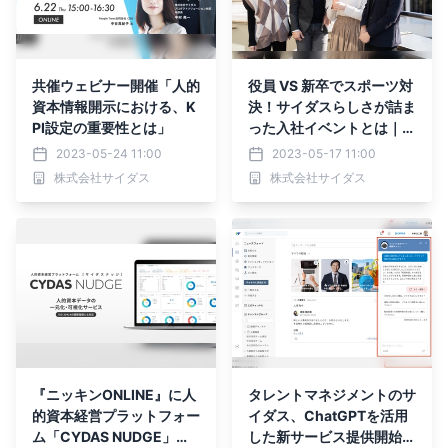
共催ウェビナー開催「人的
役員 VS 新卒でスポーツ対
資本情報開示における、K
決！サイダスらしさが詰ま
PI設定の重要性とは」
った入社イベントとは｜6
月22日(木)には24卒ワン
2023-05-24 11:00
2023-05-17 11:00
デイ選考会も開催
株式会社サイダス
株式会社サイダス
『ニッキンONLINE』に人
タレントマネジメントのサ
的資本経営プラットフォー
イダス、ChatGPTを活用
ム「CYDAS NUDGE」の
した新サービス提供開始に