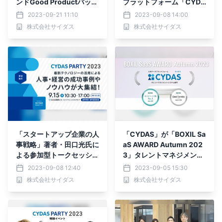
ンドGood Productバッ
プラットフォーム「CYDA
ジ」を4部門で受賞
S」ベトナム現地企業への
2023-09-21 11:10
2023-09-08 14:00
提供開始
株式会社サイダス
株式会社サイダス
「スタートアップ企業の人
「CYDAS」が「BOXIL Sa
事戦略」著者・田口光氏に
aS AWARD Autumn 202
よる参加型トークセッショ
3」タレントマネジメント
ン開催決定！ 9/15開催CY
システム部門で「Good S
2023-09-08 12:40
2023-09-05 15:30
DAS PARTY追加情報を公
ervice」「カスタマイズ性
株式会社サイダス
株式会社サイダス
開
No.1」に選出