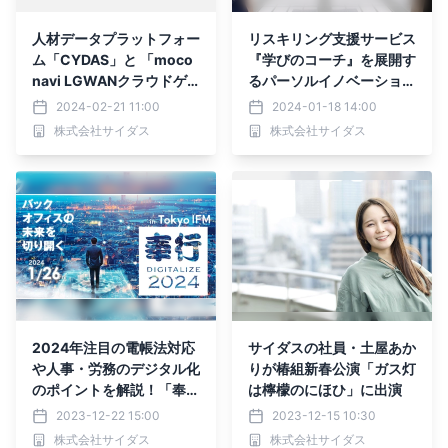
人材データプラットフォー
リスキリング支援サービス
ム「CYDAS」と 「moco
『学びのコーチ』を展開す
navi LGWANクラウドゲ
るパーソルイノベーション
ートウェイサービス」が連
と タレントマネジメント
2024-02-21 11:00
2024-01-18 14:00
携開始
システム『CYDAS』を展
株式会社サイダス
株式会社サイダス
開するサイダスが共催オン
ラインセミナーを開催
2024年注目の電帳法対応
サイダスの社員・土屋あか
や人事・労務のデジタル化
りが椿組新春公演「ガス灯
のポイントを解説！「奉行
は檸檬のにほひ」に出演
DIGITALIZE 2024 in TOK
2023-12-22 15:00
2023-12-15 10:30
YO IFM」 1月26日(金)開
株式会社サイダス
株式会社サイダス