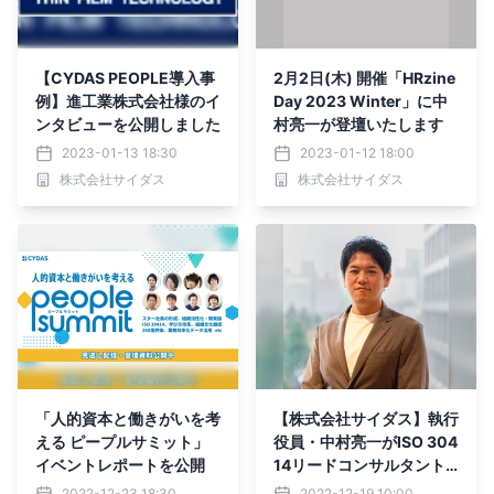
【CYDAS PEOPLE導入事
2月2日(木) 開催「HRzine
例】進工業株式会社様のイ
Day 2023 Winter」に中
ンタビューを公開しました
村亮一が登壇いたします
2023-01-13 18:30
2023-01-12 18:00
株式会社サイダス
株式会社サイダス
「人的資本と働きがいを考
【株式会社サイダス】執行
える ピープルサミット」
役員・中村亮一がISO 304
イベントレポートを公開
14リードコンサルタント/
アセッサーの認定を取得し
2022-12-23 18:30
2022-12-19 10:00