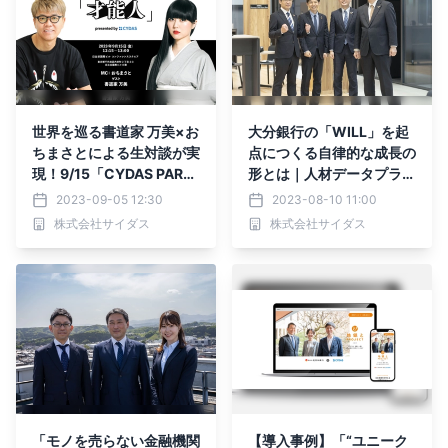
世界を巡る書道家 万美×お
大分銀行の「WILL」を起
ちまさとによる生対談が実
点につくる自律的な成長の
現！9/15「CYDAS PART
形とは｜人材データプラッ
Y 2023」にて、ラジオ
トフォーム「サイダスピー
2023-09-05 12:30
2023-08-10 11:00
『才能人』特別イベント開
プル」導入事例を公開
株式会社サイダス
株式会社サイダス
催
「モノを売らない金融機関
【導入事例】「“ユニーク