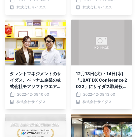
ました
株式会社サイダス
株式会社サイダス
タレントマネジメントのサ
12月13日(火)・14日(水)
イダス、ベトナム企業の株
「JBAT DX Conference 2
式会社モアソフトウエア
022」にサイダス取締役C
(MOR Software JSC)」
TO・吉田真吾が登壇
2022-12-09 10:00
2022-12-08 13:00
へシステム導入決定
株式会社サイダス
株式会社サイダス