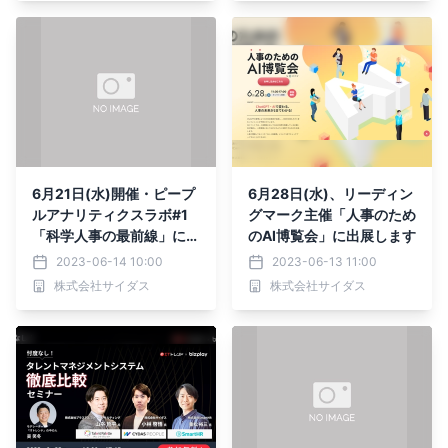
6月21日(水)開催・ピープ
6月28日(水)、リーディン
ルアナリティクスラボ#1
グマーク主催「人事のため
「科学人事の最前線」にサ
のAI博覧会」に出展します
イダス執行役員・中村 亮
2023-06-14 10:00
2023-06-13 11:00
一が登壇します
株式会社サイダス
株式会社サイダス