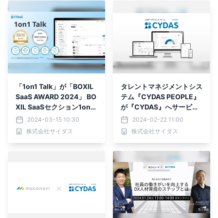
「1on1 Talk」が「BOXIL
タレントマネジメントシス
SaaS AWARD 2024」 BO
テム『CYDAS PEOPLE』
XIL SaaSセクション1on1
が『CYDAS』へサービス
ツール部門1位に選出
名変更
2024-03-15 10:30
2024-02-22 11:00
株式会社サイダス
株式会社サイダス