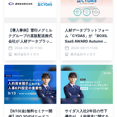
【導入事例】雪印メグミル
人材データプラットフォー
クグループの直販配送株式
ム「CYDAS」が 「BOXIL
会社が 人材データプラッ
SaaS AWARD Autumn 2
トフォーム「CYDAS」を
024」 タレントマネジメ
2024-09-30 11:00
2024-09-11 11:00
採用
ントシステム部門で「Go
株式会社サイダス
株式会社サイダス
od Service」 ほか2つのN
o.1に選出
【9/13(金)無料セミナー開
サイダス入社2年目の竹下
催】ISO 30414リードコ
優也が、人的資本に関する