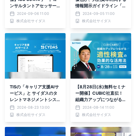
ンサルタントアセッサーに
情報開示ガイドライン「IS
学ぶ！人的資本開示におけ
O 30414リードコンサル
2024-09-06 11:00
2024-09-05 11:00
る人事KPI設定の重要性
タント/アセッサー」認証
株式会社サイダス
株式会社サイダス
資格を取得しました
TISの「キャリア支援AIサ
【8月28日(水)無料セミナ
ービス」と サイダスのタ
ー開催】CUBIC社直伝！
レントマネジメントシステ
組織力アップにつながる適
ム「CYDAS」が連携開始
性検査の効果的な活用方法
2024-08-23 13:00
2024-08-14 11:00
とは？
株式会社サイダス
株式会社サイダス