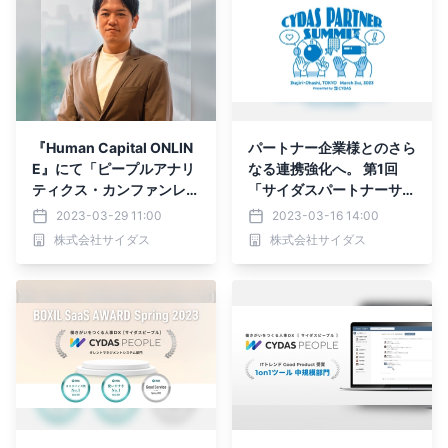
『Human Capital ONLIN
パートナー企業様とのさら
E』にて「ピープルアナリ
なる連携強化へ。 第1回
ティクス・カンファンレン
「サイダスパートナーサミ
ス2023」の講演レポート
ット」を開催しました
2023-03-29 11:00
2023-03-16 14:00
が公開されました
株式会社サイダス
株式会社サイダス