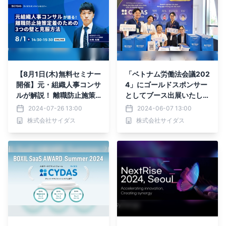
【8月1日(木)無料セミナー
「ベトナム労働法会議202
開催】元・組織人事コンサ
4」にゴールドスポンサー
ルが解説！ 離職防止施策
としてブース出展いたしま
の定着を妨げる3つの壁と
した
2024-07-26 13:00
2024-06-07 13:00
は？
株式会社サイダス
株式会社サイダス