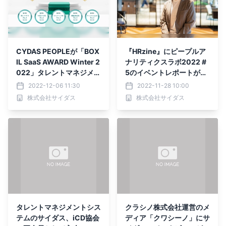
CYDAS PEOPLEが「BOX
『HRzine』にピープルア
IL SaaS AWARD Winter 2
ナリティクスラボ2022 #
022」タレントマネジメン
5のイベントレポートが掲
トシステム部門で「Good
載されました｜株式会社サ
2022-12-06 11:30
2022-11-28 10:00
Service」ほか5つのNo.1
イダス
株式会社サイダス
株式会社サイダス
に選出
タレントマネジメントシス
クラシノ株式会社運営のメ
テムのサイダス、iCD協会
ディア「クワシーノ」にサ