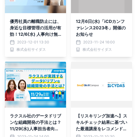
優秀社員の離職防止には、
12月6日(水)「iCDカンフ
身近な目標管理の活用が有
ァレンス2023冬」開催の
効！12/6(水) 人事向け無
お知らせ
料オンラインセミナー開催
2023-12-01 13:30
2023-11-24 16:00
株式会社サイダス
株式会社サイダス
ラクスル社のデータドリブ
【リスキリング加速へ】ス
ンな組織開発の手法とは？
キルチェック結果に基づい
11/29(水)人事担当者向け
た最適講座をレコメンド！
セミナー開催
タレントマネジメントシス
2023-11-24 14:00
2023-11-21 10:30