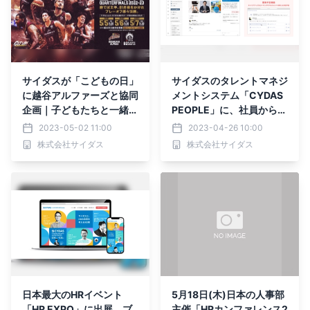
サイダスが「こどもの日」
サイダスのタレントマネジ
に越谷アルファーズと協同
メントシステム「CYDAS
企画｜子どもたちと一緒に
PEOPLE」に、社員からの
社員の夢を叶え、エンゲー
問い合わせに自動で答える
2023-05-02 11:00
2023-04-26 10:00
ジメントアップさせる特別
ChatGPT機能「PEOPLE-
株式会社サイダス
株式会社サイダス
な試合に。
GPT」のリリース決定
日本最大のHRイベント
5月18日(木)日本の人事部
「HR EXPO」に出展 ブ
主催「HRカンファレンス2