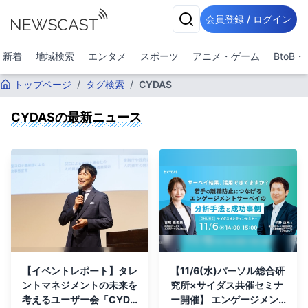
会員登録 / ログイン
新着
地域検索
エンタメ
スポーツ
アニメ・ゲーム
BtoB
トップページ
/
タグ検索
/
CYDAS
CYDAS
の最新ニュース
【イベントレポート】タレ
【11/6(水)パーソル総合研
ントマネジメントの未来を
究所×サイダス共催セミナ
考えるユーザー会「CYDA
ー開催】 エンゲージメン