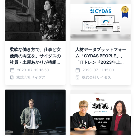
柔軟な働き方で、仕事と女
人材データプラットフォー
優業の両立を。サイダスの
ム「CYDAS PEOPLE」、
社員・土屋あかりが椿組の
「ITトレンド2023年上半
野外劇「丹下左膳’23」に
期ランキング」タレントマ
2023-07-13 16:50
2023-07-11 15:00
出演中
ネジメントシステム部門で
株式会社サイダス
株式会社サイダス
No.1に選出