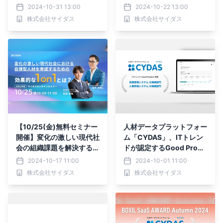
S PARTY 2024」を開催
トサーベイの結果を活用し
2024-10-31 13:00
2024-10-22 13:00
好評につきアーカイブ配信
て若手の離職防止につなげ
株式会社サイダス
株式会社サイダス
を開始
る方法とは？
【10/25(金)無料セミナー
人材データプラットフォー
開催】変化の激しい現代社
ム「CYDAS」、ITトレン
会の組織課題を解決する鍵
ドが認定するGood Produ
は「1on1」！自律型人材
ctバッジを2部門で受賞
2024-10-17 11:00
2024-10-01 11:00
を育成するための効果的な
株式会社サイダス
株式会社サイダス
アプローチとは？