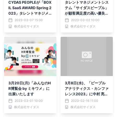
CYDAS PEOPLEが「BOX
タレントマネジメントシス
IL SaaS AWARD Spring 2
テム「サイダスピープル」
023」タレントマネジメン
が顧客満足度の高い優良IT
トシステム部門で「Good
製品に贈られる「ITトレン
2023-03-07 15:30
2023-03-02 10:00
Service」ほか2つのNo.1
ドGood Product」を受賞
株式会社サイダス
株式会社サイダス
に選出されました
3月20日(月)「みんなのH
3月8日(水)、「ピープル
R博覧会 by ミキワメ」に
アナリティクス・カンファ
出展いたします
レンス2023」に中村 亮一
が登壇します
2023-03-01 10:00
2023-02-16 11:00
株式会社サイダス
株式会社サイダス