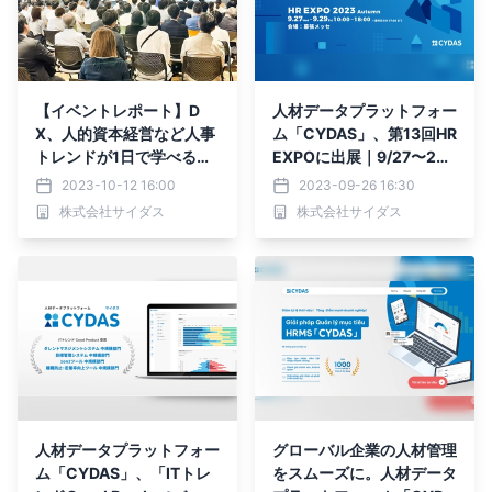
【イベントレポート】D
人材データプラットフォー
X、人的資本経営など人事
ム「CYDAS」、第13回HR
トレンドが1日で学べるリ
EXPOに出展｜9/27〜29
アルイベント「CYDAS PA
幕張メッセにて開催
2023-10-12 16:00
2023-09-26 16:30
RTY 2023」延べ723名が
株式会社サイダス
株式会社サイダス
聴講
人材データプラットフォー
グローバル企業の人材管理
ム「CYDAS」、「ITトレ
をスムーズに。人材データ