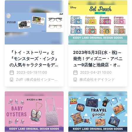
『トイ・ストーリー』と
2023年5月3日(水・祝)～
『モンスターズ・インク』
発売！ディズニー・アベニ
の人気キャラクターをデザ
ュー9店舗と池袋店・オン
インしたPixarの限定コレ
ライン限定 キデイラン
2023-05-19 11:00
2023-04-21 10:00
クション発売
ド オリジナル ディズニ
Zoff（株式会社インターメスティック）
株式会社キデイランド
ー セットポーチシリー
ズ!!