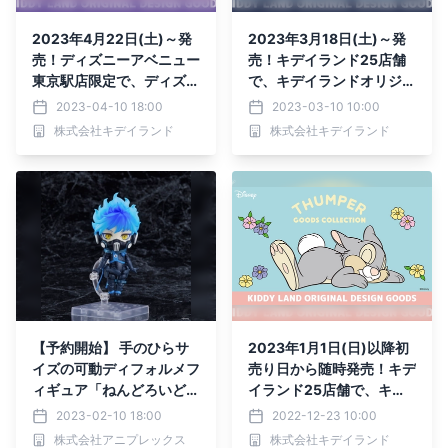
2023年4月22日(土)～発
2023年3月18日(土)～発
売！ディズニーアベニュー
売！キデイランド25店舗
東京駅店限定で、ディズニ
で、キデイランドオリジナ
ー『ふしぎの国のアリス』
ルデザイン 「トイ・スト
2023-04-10 18:00
2023-03-10 10:00
ヤングオイスター 新商品
ーリー」トラベル新商品発
株式会社キデイランド
株式会社キデイランド
発売!!
売！
【予約開始】 手のひらサ
2023年1月1日(日)以降初
イズの可動ディフォルメフ
売り日から随時発売！キデ
ィギュア「ねんどろいど」
イランド25店舗で、キデ
シリーズに、オルト・シュ
イランドオリジナルデザイ
2023-02-10 18:00
2022-12-23 10:00
ラウドが登場
ン ディズニー 干支 とんす
株式会社アニプレックス
株式会社キデイランド