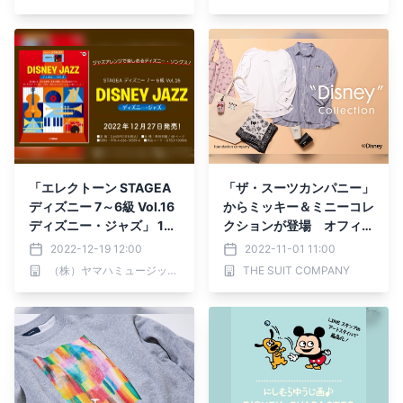
け 新商品発売！
「エレクトーン STAGEA
「ザ・スーツカンパニー」
ディズニー 7～6級 Vol.16
からミッキー＆ミニーコレ
ディズニー・ジャズ」 12
クションが登場 オフィス
月27日発売！
にも取り入れやすいオリジ
2022-12-19 12:00
2022-11-01 11:00
ナルグッズを発売
（株）ヤマハミュージックエンタテインメントホールディングス
THE SUIT COMPANY