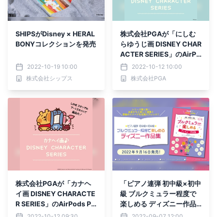
SHIPSがDisney × HERAL
株式会社PGAが「にしむ
BONYコレクションを発売
らゆうじ画 DISNEY CHAR
ACTER SERIES」のAirPo
ds Pro第1世代用ケースと
2022-10-19 10:00
2022-10-12 10:00
PUレザーマウスパッドを
株式会社シップス
株式会社PGA
新発売
株式会社PGAが「カナヘ
「ピアノ連弾 初中級×初中
イ画 DISNEY CHARACTE
級 ブルクミュラー程度で
R SERIES」のAirPods Pr
楽しめる ディズニー作品
o第1世代用ケースとPUレ
集」 9月16日発売！
2022-10-12 09:30
2022-09-07 12:00