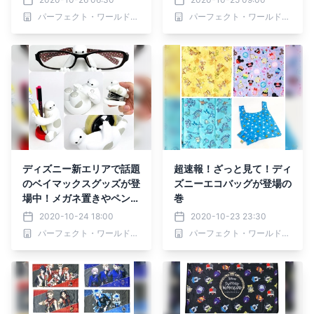
♫
バッグシリーズ。
パーフェクト・ワールド株式会社
パーフェクト・ワールド株式会社
ディズニー新エリアで話題
超速報！ざっと見て！ディ
のベイマックスグッズが登
ズニーエコバッグが登場の
場中！メガネ置きやペン立
巻
て、ホッチキスまで♪♪
2020-10-24 18:00
2020-10-23 23:30
パーフェクト・ワールド株式会社
パーフェクト・ワールド株式会社