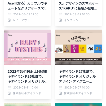
Ace III対応】カラフルでキ
ス』デザインのスマホケー
ュートなクリアケース“Ch
ス"KAKU"に新柄が登場！
araful”に、「ミニーマウ
【iPhone SE（第3世代）
2022-06-03 12:00
2022-03-29 10:30
ス」と「プー」デザインの
対応】
レイ・アウト
イングレム
新柄が仲間入り！６月中旬
より順次発売。
2022年3月19日(土)発売!!
キデイランド27店舗で、
キデイランド26店舗で、
キデイランド オリジナル
キデイランド オリジナル
デザイン ディズニー
デザイン ディズニー『ふ
「猫」シリーズ発売!! 202
2022-03-11 10:00
2022-02-07 10:00
しぎの国のアリス』 ヤン
2年2月19日(土)～
株式会社キデイランド
株式会社キデイランド
グオイスター シリーズ