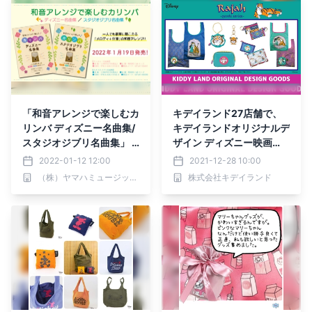
「和音アレンジで楽しむカ
キデイランド27店舗で、
リンバ ディズニー名曲集/
キデイランドオリジナルデ
スタジオジブリ名曲集」 1
ザイン ディズニー映画
月19日発売！
『アラジン』ラジャー新商
2022-01-12 12:00
2021-12-28 10:00
品発売！ 2022年1月8日
（株）ヤマハミュージックエンタテインメントホールディングス
株式会社キデイランド
(土)～