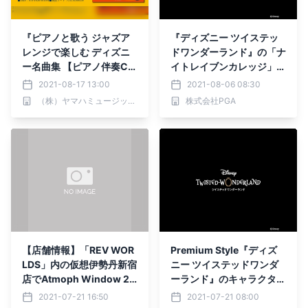
『ピアノと歌う ジャズア
『ディズニー ツイステッ
レンジで楽しむ ディズニ
ドワンダーランド』の「ナ
ー名曲集 【ピアノ伴奏CD
イトレイブンカレッジ」各
付】』 8月27日発売！
寮章デザイングッズ「AirT
2021-08-17 13:00
2021-08-06 08:30
ag用抗菌シリコンストラ
（株）ヤマハミュージックエンタテインメントホールディングス
株式会社PGA
ップ」を新発売
【店舗情報】「REV WOR
Premium Style『ディズ
LDS」内の仮想伊勢丹新宿
ニー ツイステッドワンダ
店でAtmoph Window 2 |
ーランド』のキャラクター
Disneyが展示販売されて
デザイングッズを新発売
2021-07-21 16:50
2021-07-21 08:00
います