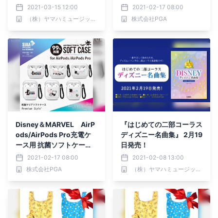
ヴェルまで～』 3月26日
2 Pro用・ iPhone SE第二
2021-03-15 12:00
2021-02-17 08:00
発売！
世代/8/7/6s/6用 ガラスフ
（株）ヤマハミュージックエンタテインメントホールディングス
株式会社PGA
リップケース Premium
Styleより販売を開始致し
ました
Disney＆MARVEL AirP
『はじめての二部コーラス
ods/AirPods Pro充電ケ
ディズニー名曲集』 2月19
ース用 抗菌ソフトケー
日発売！
ス Premium Styleより
2021-02-17 08:00
2021-02-08 13:00
販売を開始致しました
株式会社PGA
（株）ヤマハミュージックエンタテインメントホールディングス