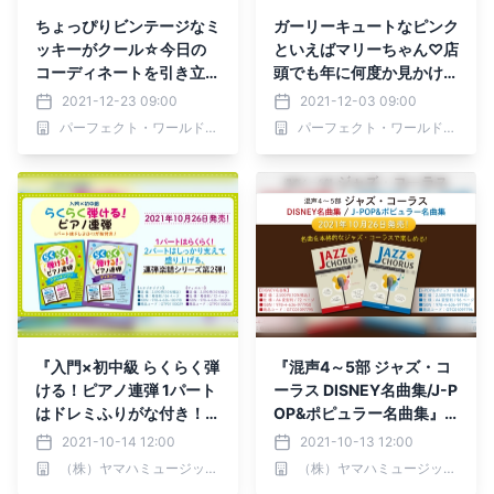
ちょっぴりビンテージなミ
ガーリーキュートなピンク
ッキーがクール☆今日の
といえばマリーちゃん♡店
コーディネートを引き立て
頭でも年に何度か見かける
てくれるエコバッグはこれ
マリーちゃんグッズシリー
2021-12-23 09:00
2021-12-03 09:00
だ！
ズ。というわけでピンクな
パーフェクト・ワールド株式会社
パーフェクト・ワールド株式会社
マリーちゃん集めてみまし
た！
『入門×初中級 らくらく弾
『混声4～5部 ジャズ・コ
ける！ピアノ連弾 1パート
ーラス DISNEY名曲集/J-P
はドレミふりがな付き！』
OP&ポピュラー名曲集』 1
2商品 10月26日発売！
0月26日発売！
2021-10-14 12:00
2021-10-13 12:00
（株）ヤマハミュージックエンタテインメントホールディングス
（株）ヤマハミュージックエンタテインメントホールディングス