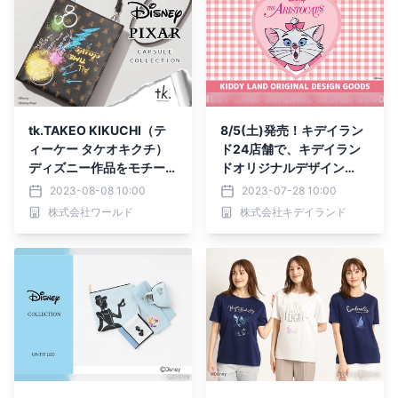
tk.TAKEO KIKUCHI（テ
8/5(土)発売！キデイラン
ィーケー タケオキクチ）
ド24店舗で、キデイラン
ディズニー作品をモチーフ
ドオリジナルデザイン
にしたカプセルコレクショ
『おしゃれキャット』マリ
2023-08-08 10:00
2023-07-28 10:00
ン商品の第2弾を 8月10日
ー新商品！！
株式会社ワールド
株式会社キデイランド
（木）より発売