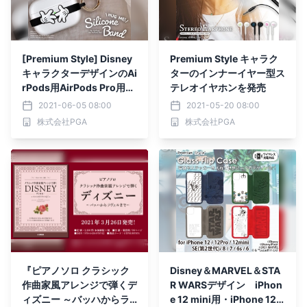
[Premium Style] Disney
Premium Style キャラク
キャラクターデザインのAi
ターのインナーイヤー型ス
rPods用AirPods Pro用シ
テレオイヤホンを発売
リコンバンドを発売
2021-06-05 08:00
2021-05-20 08:00
株式会社PGA
株式会社PGA
『ピアノソロ クラシック
Disney＆MARVEL＆STA
作曲家風アレンジで弾くデ
R WARSデザイン iPhon
ィズニー ～バッハからラ
e 12 mini用・iPhone 12/1