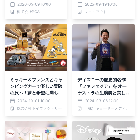
のカードケースを株式会社
イン登場！【レイ・アウ
2026-05-09 10:00
2025-09-19 10:00
PGAが5月15日に発売
ト】
株式会社PGA
レイ・アウト
ミッキー＆フレンズとキャ
ディズニーの歴史的名作
ンピングカーで楽しい冒険
『ファンタジア』を オー
の旅へ！夢と希望に満ちた
ケストラの⽣演奏と美しい
「ロードトリップ」をテー
映像で体感！ 『ディズニ
2024-10-01 10:00
2024-03-08 12:00
マにしたディズニーデザイ
ー ファンタジア』 ライブ
株式会社トイファクトリー
（株）キョードーメディアス
ン"キャンピングカー"を、
オーケストラ・コンサート
限定生産20台で販売開
指揮者の佐々木新平 イン
始。
タビュー到着！東京公演3
月24日、札幌公演4月6日
開催