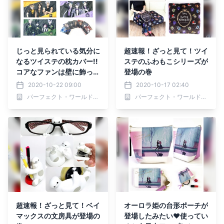
じっと見られている気分に
超速報！ざっと見て！ツイ
なるツイステの枕カバー!!
ステのふわもこシリーズが
コアなファンは壁に飾った
登場の巻
りするのかな…♥♪♪
2020-10-22 09:00
2020-10-17 02:40
パーフェクト・ワールド株式会社
パーフェクト・ワールド株式会社
超速報！ざっと見て！ベイ
オーロラ姫の台形ポーチが
マックスの文房具が登場の
登場したみたい♥使ってい