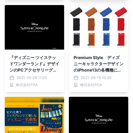
『ディズニー ツイステッ
Premium Style ディズ
ドワンダーランド』デザイ
ニーキャラクターデザイン
ンのPCアクセサリーグッ
のiPhone13の各機種に対
ズを新発売
応したアイテムを順次発売
2021-10-08 11:00
2021-09-15 10:30
株式会社PGA
株式会社PGA