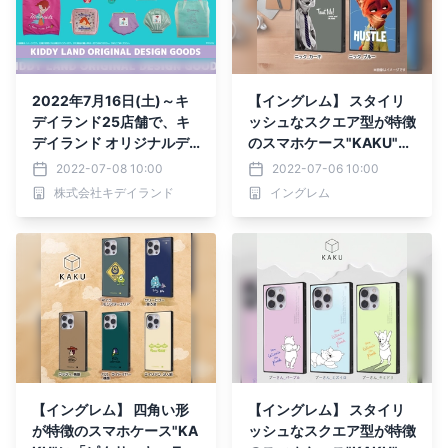
2022年7月16日(土)～キ
【イングレム】 スタイリ
デイランド25店舗で、キ
ッシュなスクエア型が特徴
デイランド オリジナルデ
のスマホケース"KAKU"に
ザイン ディズニー『リト
『ズートピア』より「ニッ
2022-07-08 10:00
2022-07-06 10:00
ル・マーメイド』シリーズ
ク・ワイルド」デザインの
株式会社キデイランド
イングレム
発売!!
新絵柄が登場！【7/1発
売】
【イングレム】 四角い形
【イングレム】 スタイリ
が特徴のスマホケース"KA
ッシュなスクエア型が特徴