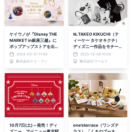
ケイウノが『Disney THE
tk.TAKEO KIKUCHI（テ
MARKET in銀座三越』に
ィーケー タケオキクチ）
ポップアップストアを出店
ディズニー作品をモチーフ
ディズニーの原点である
にしたカプセルコレクショ
2024-03-01 11:00
2023-12-08 10:00
「魔法」がテーマの新商品
ン商品の第3弾を 12月11日
株式会社ケイ・ウノ
株式会社ワールド
などが揃う
（月）より発売！
10月7日(土)～発売！ディ
one’sterrace（ワンズテ
ズニー アベニュー東京駅
ラス） 「くまのプーさ