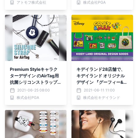
アトモフ株式会社
株式会社PGA
Premium Styleキャラク
キデイランド28店舗で、
ターデザイン のAirTag用
キデイランド オリジナル
抗菌シリコンストラップを
デザイン 『グーフィー&マ
発売します
ックス』新商品発売!! 202
2021-06-25 08:00
2021-06-11 11:00
1年6月19日(土)～
株式会社PGA
株式会社キデイランド