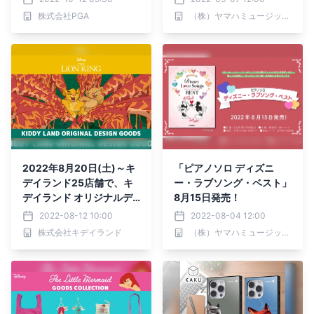
ザーマウスパッドを新発売
株式会社PGA
（株）ヤマハミュージックエンタテインメントホールディングス
2022年8月20日(土)～キ
「ピアノソロ ディズニ
デイランド25店舗で、キ
ー・ラブソング・ベスト」
デイランド オリジナルデ
8月15日発売！
ザイン ディズニー『ライ
2022-08-12 10:00
2022-08-04 12:00
オン・キング』の新商品を
株式会社キデイランド
（株）ヤマハミュージックエンタテインメントホールディングス
発売‼