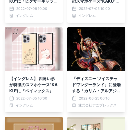
KU"に「ピクサーキャラク
のスマホケース"KAKU"に
ター」デザインの新絵柄が
「くまのプーさん」デザイ
2022-07-06 10:00
2022-07-05 10:00
登場！【7/1発売】
ンの新絵柄が登場！【7/1
イングレム
イングレム
発売】
【イングレム】 四角い形
『ディズニー ツイステッ
が特徴のスマホケース"KA
ドワンダーランド』に登場
KU"に『ベイマックス』よ
する「カリム・アルアジー
り「ベイマックス」と「モ
ム」が 1/8スケールフィギ
2022-07-05 10:00
2022-06-25 00:10
チ」のデザインが新登場！
ュアとなって登場！
イングレム
株式会社アニプレックス
【7/1発売】