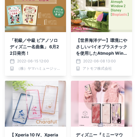
「初級／中級 ピアノソロ
【世界海洋デー】環境にや
ディズニー名曲集」 6月2
さしいバイオプラスチック
2日発売！
を使用したAtmoph Wind
ow 2 | Disney [Bioplasti
2022-06-15 12:00
2022-06-08 13:00
c]の実現をはじめ、今後も
（株）ヤマハミュージックエンタテインメントホールディングス
アトモフ株式会社
SDGsに取り組みます
【 Xperia 10 IV、Xperia
ディズニー『ミニーマウ