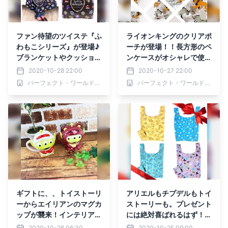
ファン待望のツイステ『ふ
ライオンキングのクリアポ
わもこシリーズ』が登場♪
ーチが登場！！長方形のペ
ブランケットやクッション
ンケースがオシャレで使い
がとってもすてき♪♪
やすい♪
2020-10-28 22:00
2020-10-27 22:00
パーフェクト・ワールド株式会社
パーフェクト・ワールド株式会社
ギフトに、、トイストーリ
アリエルもチプデルもトイ
ーからエイリアンのマグカ
ストーリーも。プレゼント
ップが襲来！インテリアに
には絶対喜ばれるはず！な
もオススメなかわいさ♫♫
ディズニーのプチプラエコ
2020-10-26 06:30
2020-10-25 09:00