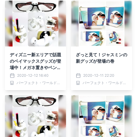
ディズニー新エリアで話題
ざっと見て！ジャスミンの
のベイマックスグッズが登
新グッズが登場の巻
場中！メガネ置きやペン立
て、ホッチキスまで♪♪
2020-12-12 16:40
2020-12-11 22:20
パーフェクト・ワールド株式会社
パーフェクト・ワールド株式会社