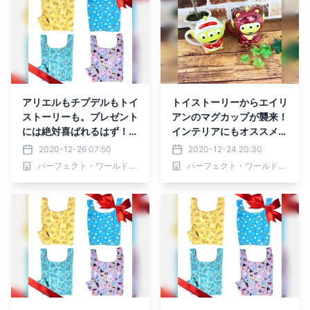
アリエルもチプデルもトイ
トイストーリーからエイリ
ストーリーも。プレゼント
アンのマグカップが襲来！
には絶対喜ばれるはず！な
インテリアにもオススメな
ディズニーのプチプラエコ
かわいさ♫♫
2020-12-26 07:50
2020-12-24 20:30
バッグシリーズ。
パーフェクト・ワールド株式会社
パーフェクト・ワールド株式会社