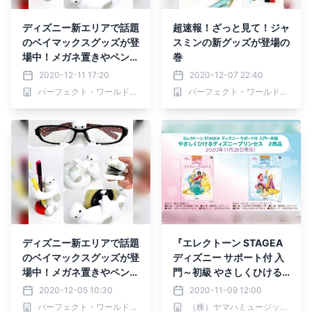
ディズニー新エリアで話題
超速報！ざっと見て！ジャ
のベイマックスグッズが登
スミンの新グッズが登場の
場中！メガネ置きやペン立
巻
て、ホッチキスまで♪♪
2020-12-11 17:20
2020-12-07 22:40
パーフェクト・ワールド株式会社
パーフェクト・ワールド株式会社
ディズニー新エリアで話題
『エレクトーン STAGEA
のベイマックスグッズが登
ディズニー サポート付 入
場中！メガネ置きやペン立
門～初級 やさしくひける
て、ホッチキスまで♪♪
ディズニープリンセス』2
2020-12-05 10:30
2020-11-09 12:00
商品 11月28日発売！
パーフェクト・ワールド株式会社
（株）ヤマハミュージックエンタテインメントホールディングス