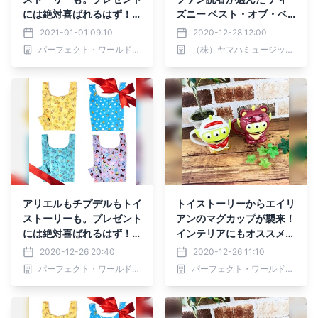
には絶対喜ばれるはず！な
ズニー ベスト・オブ・ベ
ディズニーのプチプラエコ
スト ～創刊30周年記念
2021-01-01 09:10
2020-12-28 12:00
バッグシリーズ。
盤』 好評発売中！
パーフェクト・ワールド株式会社
（株）ヤマハミュージックエンタテインメントホールディングス
アリエルもチプデルもトイ
トイストーリーからエイリ
ストーリーも。プレゼント
アンのマグカップが襲来！
には絶対喜ばれるはず！な
インテリアにもオススメな
ディズニーのプチプラエコ
かわいさ♫♫
2020-12-26 20:40
2020-12-26 11:10
バッグシリーズ。
パーフェクト・ワールド株式会社
パーフェクト・ワールド株式会社