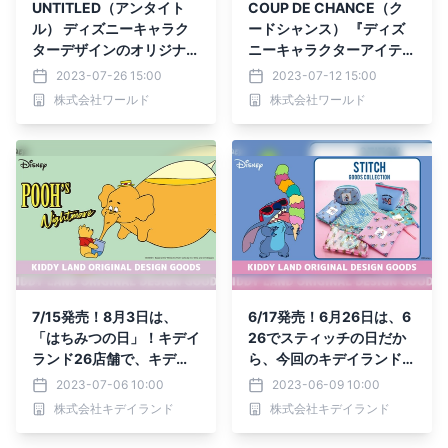
UNTITLED（アンタイト
COUP DE CHANCE（ク
ル） ディズニーキャラク
ードシャンス） 『ディズ
ターデザインのオリジナル
ニーキャラクターアイテ
アイテム を7月26日(水)よ
ム』を発売！
2023-07-26 15:00
2023-07-12 15:00
り発売
株式会社ワールド
株式会社ワールド
7/15発売！8月3日は、
6/17発売！6月26日は、6
「はちみつの日」！キデイ
26でスティッチの日だか
ランド26店舗で、キデイ
ら、今回のキデイランドオ
ランドオリジナルデザイン
リジナルのディズニー商品
2023-07-06 10:00
2023-06-09 10:00
「くまのプーさん」新商
は、『リロ＆スティッチ』
株式会社キデイランド
株式会社キデイランド
品！