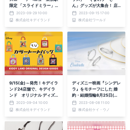
限定 「スライドミラー」
ん」グッズが大集合！ 店
発売!!
頭イベントを9月20日
2023-09-29 10:00
2023-09-15 17:00
（水）より開催
株式会社キデイランド
株式会社ワールド
9/15(金)～発売！キデイラ
ディズニー映画『シンデレ
ンド24店舗で、キデイラ
ラ』をモチーフにした 婚
ンド オリジナル ディズ
約・結婚指輪8月25日(金)
ニー ちびカラートートバ
発売 ダイヤモンドと内側
2023-09-04 10:00
2023-08-08 11:00
ッグ発売!!
の刻印で物語を感じられる
株式会社キデイランド
株式会社ケイ・ウノ
デザイン 全国のケイウノ
店舗、ケイウノオフィシャ
ルサイトにて