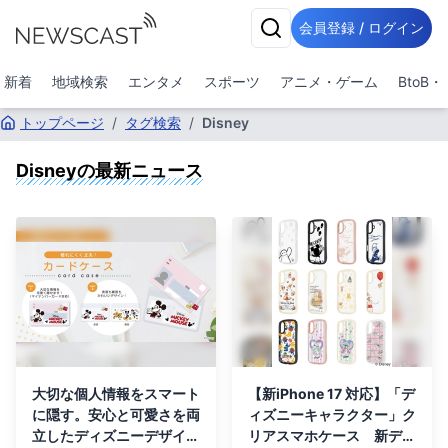
会員登録 / ログイン
新着
地域検索
エンタメ
スポーツ
アニメ・ゲーム
BtoB
トップページ
/
タグ検索
/
Disney
Disney
の最新ニュース
大切な個人情報をスマート
【新iPhone 17 対応】「デ
に隠す。安心と可愛さを両
ィズニーキャラクター」ク
立したディズニーデザイン
リアスマホケース 新デザ