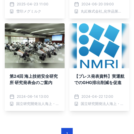
を開始
売を開始
2025-04-23 11:00
2024-06-20 09:00
雪印メグミルク
丸紅株式会社_化学品第一部
第24回 海上技術安全研究
【プレス発表資料】実運航
所 研究発表会のご案内
でのGHG排出削減を促進
2024-06-14 13:00
2024-04-22 12:00
国立研究開発法人海上・港湾・航空技術研究所 海上技術安全研究所
国立研究開発法人海上・港湾・航空技術研究所 海上技術安全研究所
1