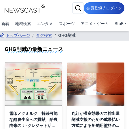
会員登録 / ログイン
新着
地域検索
エンタメ
スポーツ
アニメ・ゲーム
BtoB
トップページ
/
タグ検索
/
GHG削減
GHG削減
の最新ニュース
雪印メグミルク 持続可能
丸紅が温室効果ガス排出量
な酪農生産への貢献 酪農
削減支援のための成果払い
由来のＪ-クレジット活用
方式による船舶用塗料の販