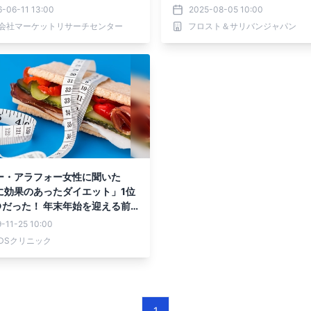
）・分析レポートを発表
-06-11 13:00
2025-08-05 10:00
会社マーケットリサーチセンター
フロスト＆サリバンジャパン
ー・アラフォー女性に聞いた
に効果のあったダイエット」1位
○だった！ 年末年始を迎える前
ておきたい、効率の良いダイエ
-11-25 10:00
は
DSクリニック
1