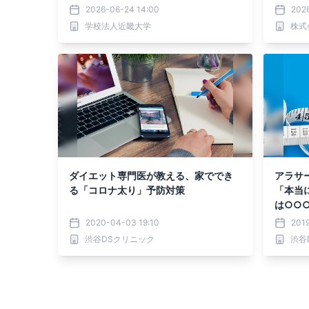
開発に期待
ルチド
2026-06-24 14:00
2026
学校法人近畿大学
株式
ダイエット専門医が教える、家ででき
アラサ
る「コロナ太り」予防対策
「本当
は○○
に知っ
2020-04-03 19:10
2019
ットと
渋谷DSクリニック
渋谷