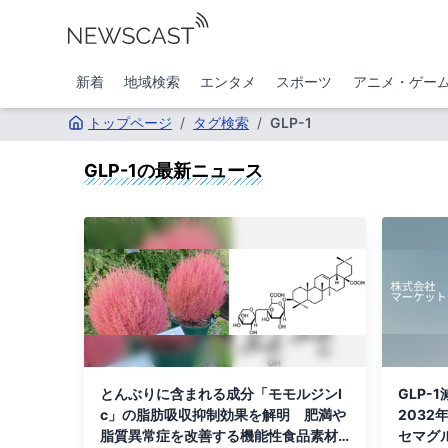
新着
地域検索
エンタメ
スポーツ
アニメ・ゲー
トップページ
/
タグ検索
/
GLP-1
GLP-1
の最新ニュース
とんぶりに含まれる成分「モモルジンI
GLP-
c」の脂肪吸収抑制効果を解明 肥満や
203
脂質異常症を改善する機能性食品素材
セマグ