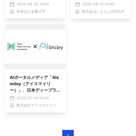
最難関資格「E資格」が受
ぶGROUP
2025-08-26 14:00
2025-08-12 13:40
験可能に
学校法人近畿大学
株式会社いえらぶGROUP
AIポータルメディア「AIs
miley（アイスマイリ
ー）」、日本ディープラー
ニング協会（JDLA）公式
2022-07-14 10:00
メディアパートナーに就任
株式会社アイスマイリー
1