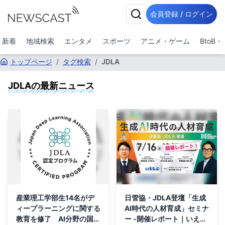
会員登録 / ログイン
新着
地域検索
エンタメ
スポーツ
アニメ・ゲーム
BtoB
トップページ
/
タグ検索
/
JDLA
JDLA
の最新ニュース
産業理工学部生14名がデ
日管協・JDLA登壇「生成
ィープラーニングに関する
AI時代の人材育成」セミナ
教育を修了 AI分野の国内
ー -開催レポート｜いえら