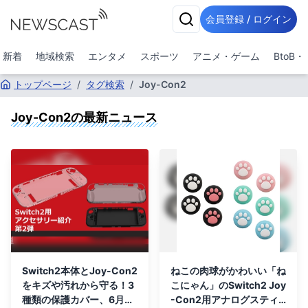
会員登録 / ログイン
新着
地域検索
エンタメ
スポーツ
アニメ・ゲーム
BtoB
トップページ
/
タグ検索
/
Joy-Con2
Joy-Con2
の最新ニュース
Switch2本体とJoy-Con2
ねこの肉球がかわいい「ね
をキズや汚れから守る！3
こにゃん」のSwitch2 Joy
種類の保護カバー、6月5
-Con2用アナログスティ