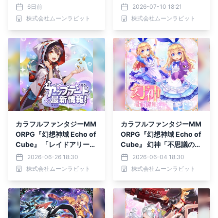
～40層 実装！ さまざまな
放！ 新マップ「アイゼン
6日前
2026-07-10 18:21
報酬を獲得できる「げんえ
ベルク」「デゼルトサン
株式会社ムーンラビット
株式会社ムーンラビット
こ夏休みイベント」を開
ド」が新登場！
催！
カラフルファンタジーMM
カラフルファンタジーMM
ORPG『幻想神域 Echo of
ORPG『幻想神域 Echo of
Cube』 「レイドアリー
Cube』 幻神「不思議の国
ナ」を実装！ 幻神「国津
の少女・アリス」新登場！
2026-06-26 18:30
2026-06-04 18:30
蒼神・オオクニヌシ」「狂
株式会社ムーンラビット
株式会社ムーンラビット
酔の妖刀・村正」新登場！