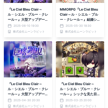
『Le Ciel Bleu Clair～
MMORPG『Le Ciel Bleu
ル・シエル・ブルー・クレ
Clair～ル・シエル・ブル
ール～』大型アップデート
ー・クレール～』結婚シス
「蒼炎戦旗」実装！新規シ
テム実装
2025-06-10 19:30
2025-05-30 18:30
ナリオや複合2次クラスが
株式会社ムーンラビット
株式会社ムーンラビット
追加！
『Le Ciel Bleu Clair～
『Le Ciel Bleu Clair～
ル・シエル・ブルー・クレ
ル・シエル・ブルー・クレ
ール～』大型アップデート
ール～』シックな見た目が
「巨塔顕現-ラピスタワ
カッコいい「異世界の連盟
2025-04-30 20:30
2025-03-25 20:00
ー-」実装！
軍服」が新登場！
株式会社ムーンラビット
株式会社ムーンラビット