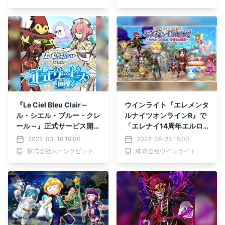
『Le Ciel Bleu Clair～
ウインライト『エレメンタ
ル・シエル・ブルー・クレ
ルナイツオンラインR』で
ール～』正式サービス開
「エレナイ14周年エルロ
始！スタートダッシュキャ
ンド精霊祭第2弾開催！」
2025-03-18 19:00
2022-08-25 18:00
ンペーンやイベントも盛り
株式会社ムーンラビット
株式会社ウインライト
だくさん開催中！