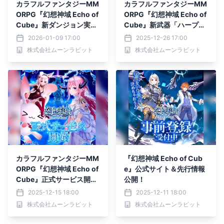
カラフルファンタジーMM
カラフルファンタジーMM
ORPG『幻想神域 Echo of
ORPG『幻想神域 Echo of
Cube』新ダンジョン実
Cube』新武器「ハープ」
装！
実装＆レベルキャップ開
2026-01-09 17:00
2025-12-26 17:00
放！
株式会社ムーンラビット
株式会社ムーンラビット
カラフルファンタジーMM
『幻想神域 Echo of Cub
ORPG『幻想神域 Echo of
e』公式サイト＆先行情報
Cube』正式サービス開
公開！
始！
2025-12-15 18:00
2025-12-11 18:00
株式会社ムーンラビット
株式会社ムーンラビット