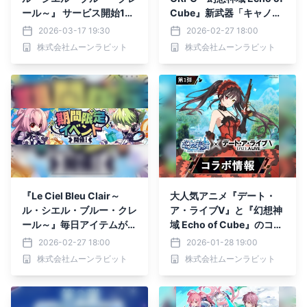
ール～』 サービス開始1周
Cube』新武器「キャノ
年を記念した 大型アップ
ン」実装＆レベルキャップ
2026-03-17 19:30
2026-02-27 18:00
デート「1st Anniversar
開放！
株式会社ムーンラビット
株式会社ムーンラビット
y」を実装！
『Le Ciel Bleu Clair～
大人気アニメ『デート・
ル・シエル・ブルー・クレ
ア・ライブⅤ』と『幻想神
ール～』毎日アイテムがも
域 Echo of Cube』のコラ
らえる「春一番ログインイ
ボが1月28日より開催！
2026-02-27 18:00
2026-01-28 19:00
ベント」を開催！
株式会社ムーンラビット
株式会社ムーンラビット