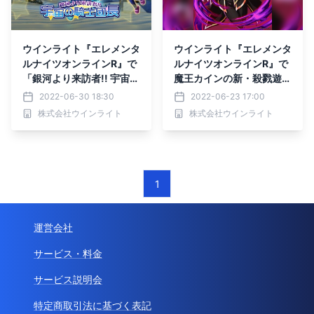
ウインライト『エレメンタ
ウインライト『エレメンタ
ルナイツオンラインR』で
ルナイツオンラインR』で
「銀河より来訪者!! 宇宙
魔王カインの新・殺戮遊戯
(そら)の騎士団長開催！」
開催！
2022-06-30 18:30
2022-06-23 17:00
株式会社ウインライト
株式会社ウインライト
1
運営会社
サービス・料金
サービス説明会
特定商取引法に基づく表記