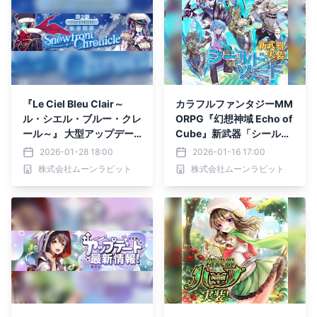
『Le Ciel Bleu Clair～
カラフルファンタジーMM
ル・シエル・ブルー・クレ
ORPG『幻想神域 Echo of
ール～』 大型アップデー
Cube』新武器「シールド
ト「Snowfront Chronicl
ソード」実装！
2026-01-28 18:00
2026-01-16 17:00
e」第2弾実装！
株式会社ムーンラビット
株式会社ムーンラビット