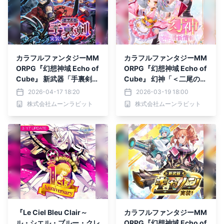
カラフルファンタジーMM
カラフルファンタジーMM
ORPG『幻想神域 Echo of
ORPG『幻想神域 Echo of
Cube』 新武器「手裏剣」
Cube』 幻神「＜二尾の菓
実装！ 幻神「＜神秘なる
娘＞猫又」「＜断罪の弾雨
2026-04-17 18:20
2026-03-19 18:00
聖天使＞ラジエル」「＜聖
＞ユースティティア」が新
株式会社ムーンラビット
株式会社ムーンラビット
鎖大天使＞ミカエル」が新
登場！
登場！
『Le Ciel Bleu Clair～
カラフルファンタジーMM
ル・シエル・ブルー・クレ
ORPG『幻想神域 Echo of