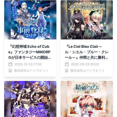
『幻想神域 Echo of Cub
『Le Ciel Bleu Clair～
e』ファンタジーMMORP
ル・シエル・ブルー・クレ
Gが日本サービスの開始決
ール～』仲間と共に勝利を
定！
つかめ！「ギルド戦」「連
2025-12-05 17:00
2025-06-24 20:00
盟戦」実装
株式会社ムーンラビット
株式会社ムーンラビット