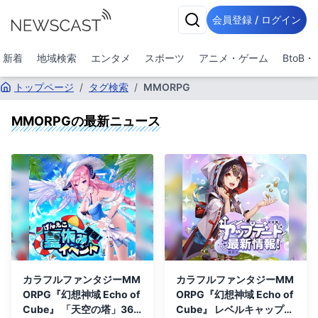
会員登録 / ログイン
新着
地域検索
エンタメ
スポーツ
アニメ・ゲーム
BtoB
トップページ
/
タグ検索
/
MMORPG
MMORPG
の最新ニュース
カラフルファンタジーMM
カラフルファンタジーMM
ORPG『幻想神域 Echo of
ORPG『幻想神域 Echo of
Cube』 「天空の塔」36
Cube』 レベルキャップ解