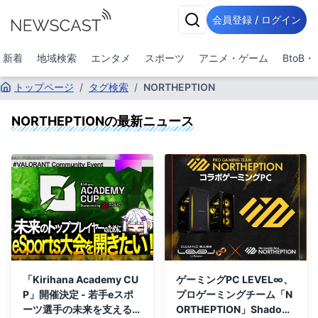
会員登録 / ログイン
新着
地域検索
エンタメ
スポーツ
アニメ・ゲーム
BtoB
トップページ
/
タグ検索
/
NORTHEPTION
NORTHEPTION
の最新ニュース
「Kirihana Academy CU
ゲーミングPC LEVEL∞、
P」開催決定 - 若手eスポ
プロゲーミングチーム「N
ーツ選手の未来を支えるク
ORTHEPTION」Shadow