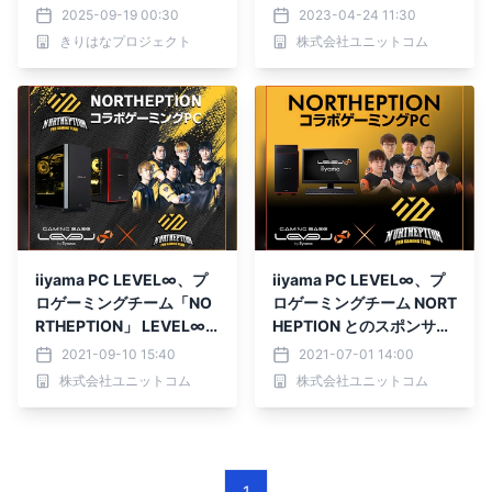
ラウドファンディング実施
verse部門設立記念とし
2025-09-19 00:30
2023-04-24 11:30
中
て、 WEBクーポン配布
きりはなプロジェクト
株式会社ユニットコム
や、サイン入りユニフォー
ムが当たるPC購入キャン
ペーンを実施
iiyama PC LEVEL∞、プ
iiyama PC LEVEL∞、プ
ロゲーミングチーム「NO
ロゲーミングチーム NORT
RTHEPTION」 LEVEL∞ R
HEPTION とのスポンサー
GB Buildコラボゲーミン
契約を発表。コラボゲーミ
2021-09-10 15:40
2021-07-01 14:00
グPC発売
ングPCを発売。
株式会社ユニットコム
株式会社ユニットコム
1