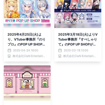
2025年4月25日(火)よ
2025年3月18日(火)よりV
り、VTuber事務所『のり
Tuber事務所『すぺしゃり
プロ』のPOP UP SHOPが
て』のPOP UP SHOPがSH
SHIBUYA TSUTAYA 6階IP
IBUYA TSUTAYA 6階IP書
2025-04-24 18:00
2025-03-18 15:00
書店で開催決定！
店で開催決定！！
株式会社ClaN Entertainment
株式会社ClaN Entertainment