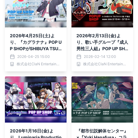
2026年4月25日(土)よ
2026年2月13日(金)よ
り、『カグラナナ』POP U
り、歌い手グループ『成人
P SHOPがSHIBUYA TSUT
男性三人組』POP UP SHO
AYA 6階 IP書店で開催決
PがSHIBUYA TSUTAYA 6
2026-04-25 15:00
2026-02-14 12:00
定！！
階 IP書店で開催決定！！
株式会社ClaN Entertainment
株式会社ClaN Entertainment
2026年1月16日(金)よ
『都市伝説解体センター』
り、Luminaria Productio
×『Yuki Hanafusa』コラ