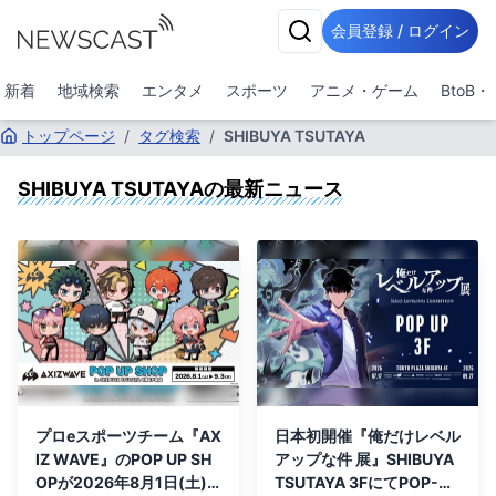
会員登録 / ログイン
新着
地域検索
エンタメ
スポーツ
アニメ・ゲーム
BtoB
トップページ
/
タグ検索
/
SHIBUYA TSUTAYA
SHIBUYA TSUTAYA
の最新ニュース
プロeスポーツチーム『AX
日本初開催『俺だけレベル
IZ WAVE』のPOP UP SH
アップな件 展』SHIBUYA
OPが2026年8月1日(土)
TSUTAYA 3FにてPOP-UP