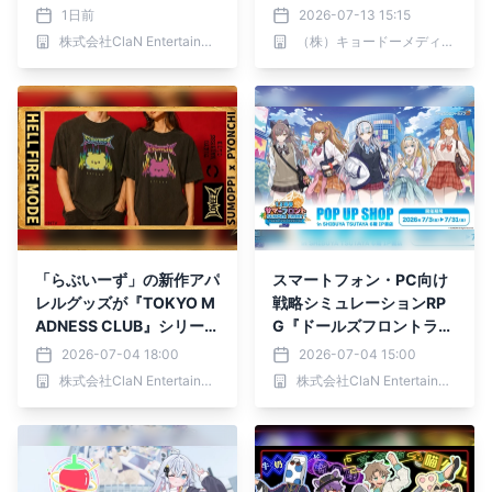
よりSHIBUYA TSUTAYA 6
STORE開催決定 物販に
1日前
2026-07-13 15:15
階 IP書店で開催決定！！
加え、その場でプリント・
株式会社ClaN Entertainment
（株）キョードーメディアス
即受け取りできるオンデマ
ンド店頭販売を実施
「らぶいーず」の新作アパ
スマートフォン・PC向け
レルグッズが『TOKYO M
戦略シミュレーションRP
ADNESS CLUB』シリーズ
G『ドールズフロントライ
にて販売開始！
ン2：エクシリウム』のP
2026-07-04 18:00
2026-07-04 15:00
OP UP SHOPがSHIBUYA
株式会社ClaN Entertainment
株式会社ClaN Entertainment
TSUTAYA 6階 IP書店で開
催決定！！