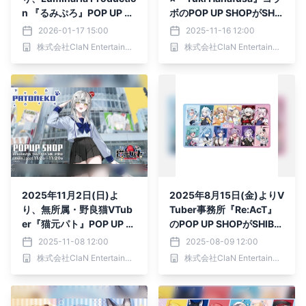
n 『るみぷろ』POP UP S
ボのPOP UP SHOPがSHIB
HOPがSHIBUYA TSUTAY
UYA TSUTAYA 6階 IP書店
2026-01-17 15:00
2025-11-16 12:00
A 6階 IP書店で開催決
で開催決定！！
株式会社ClaN Entertainment
株式会社ClaN Entertainment
定！！
2025年11月2日(日)よ
2025年8月15日(金)よりV
り、無所属・野良猫VTub
Tuber事務所『Re:AcT』
er『猫元パト』POP UP S
のPOP UP SHOPがSHIBU
HOPがSHIBUYA TSUTAY
YA TSUTAYA 6階IP書店で
2025-11-08 12:00
2025-08-09 12:00
A 6階 IP書店で開催決
開催決定！！
株式会社ClaN Entertainment
株式会社ClaN Entertainment
定！！