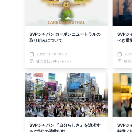
SVPジャパン カーボンニュートラルの
SVPジ
取り組みについて
べき重
2022-11-10 10:30
202
株式会社SVPジャパン
株式
SVPジャパン 『自分らしさ』を追求す
SVP
るZ世代の消費行動
特徴と