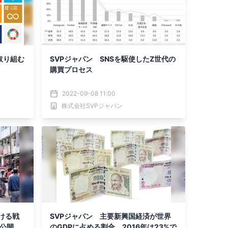
取り組む
SVPジャパン SNSを駆使したZ世代の
購買プロセス
2022-09-08 11:00
株式会社SVPジャパン
ける戦
SVPジャパン 主要新興国経済が世界
を公開
のGDPに占める割合 2016年は23%で