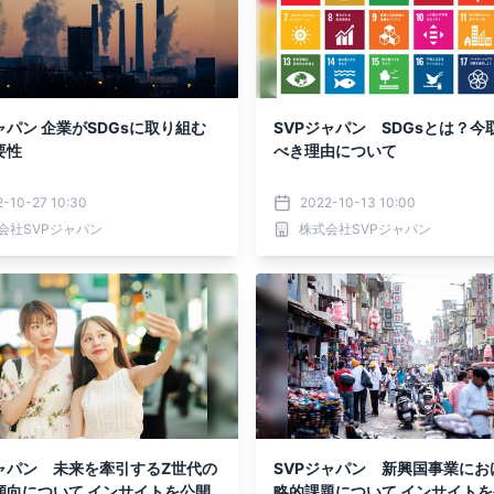
ャパン 企業がSDGsに取り組む
SVPジャパン SDGsとは？今
要性
べき理由について
2-10-27 10:30
2022-10-13 10:00
会社SVPジャパン
株式会社SVPジャパン
ジャパン 未来を牽引するZ世代の
SVPジャパン 新興国事業にお
傾向について インサイトを公開
略的課題について インサイト