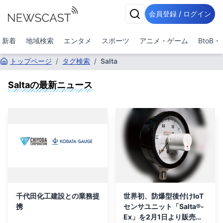
会員登録 / ログイン
新着
地域検索
エンタメ
スポーツ
アニメ・ゲーム
BtoB
トップページ
/
タグ検索
/
Salta
Salta
の最新ニュース
千代田化工建設との業務提
世界初、防爆型後付けIoT
携
センサユニット「Salta®-
Ex」を2月1日より販売開