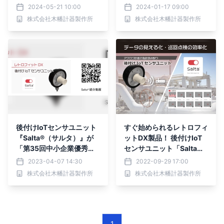
始
2024-05-21 10:00
2024-01-17 09:00
株式会社木幡計器製作所
株式会社木幡計器製作所
後付けIoTセンサユニット
すぐ始められるレトロフィ
『Salta®（サルタ）』が
ットDX製品！ 後付けIoT
「第35回中小企業優秀新
センサユニット「Salta
技術・新製品賞」の一般部
®」に監視用PCアプリ「D
2023-04-07 14:30
2022-09-29 17:00
門優秀賞を受賞しました。
esktop Salta®」を無償付
株式会社木幡計器製作所
株式会社木幡計器製作所
属し本格販売開始。
1