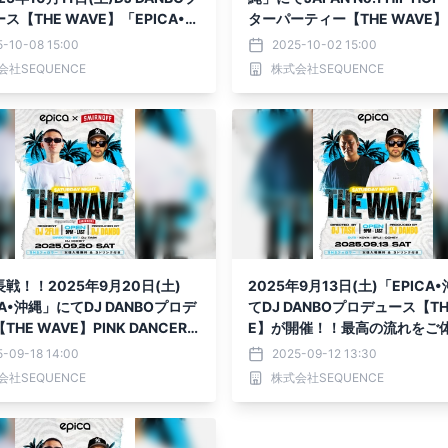
ス【THE WAVE】「EPICA•沖
ターパーティー【THE WAVE
て開催決定！！
西No.1ダンスグループ、PINK D
5-10-08 15:00
2025-10-02 15:00
S からTHE PINK TOKYOメ
会社SEQUENCE
株式会社SEQUENCE
演！！
戦！！2025年9月20日(土)
2025年9月13日(土)「EPICA
CA•沖縄」にてDJ DANBOプロデ
てDJ DANBOプロデュース【TH
HE WAVE】PINK DANCERS
E】が開催！！最高の流れをご
開催。さらに大好評の「SMIRN
い。
5-09-18 14:00
2025-09-12 13:30
」ポップアップストアも登場！！
会社SEQUENCE
株式会社SEQUENCE