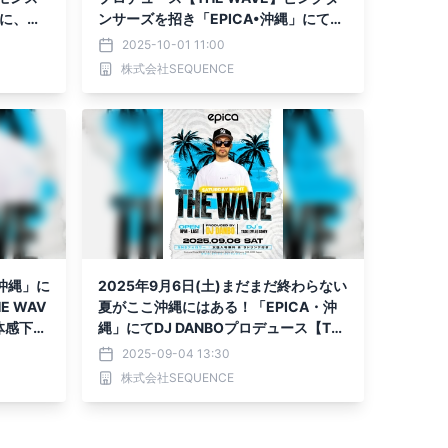
】に、関
ンサーズを招き「EPICA•沖縄」にて開
ANCER
催決定！！
2025-10-01 11:00
ンバーが出
株式会社SEQUENCE
•沖縄」に
2025年9月6日(土)まだまだ終わらない
E WAV
夏がここ沖縄にはある！「EPICA・沖
体感下さ
縄」にてDJ DANBOプロデュース【TH
E WAVE】が開催！！
2025-09-04 13:30
株式会社SEQUENCE