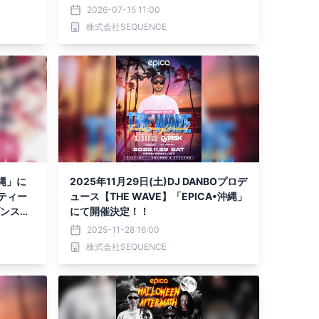
No.1ダンスグループ、PINK DANCERS
2026-07-15 11:00
出演決定！ 今回は東京店から選ばれた4
株式会社SEQUENCE
名が出演！！
沖縄」に
2025年11月29日(土)DJ DANBOプロデ
ティー
ュース【THE WAVE】「EPICA•沖縄」
ダンスグ
にて開催決定！！
決定！
2025-11-28 16:00
株式会社SEQUENCE