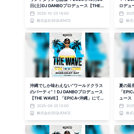
日(土)DJ DANBOプロデュース【THE
ロデュー
WAVE】「EPICA・沖縄」にて開催決
縄」に
2025-10-23 14:00
202
定！！GUESTにはDJ RYOW！
株式会社SEQUENCE
株式
沖縄でしか味わえない“ワールドクラス
夏の延長
のパーティ”！DJ DANBOプロデュース
「EPI
【THE WAVE】「EPICA•沖縄」にて開
ュース【T
催決定！！
を招き
2025-09-25 13:00
202
OFF
株式会社SEQUENCE
株式