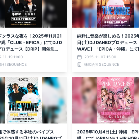
クラスな夜を！2025年11月21
純粋に音楽が楽しめる！2025年
沖縄「CLUB・EPICA」にてDJ D
日(土)DJ DANBOプロデュース
プロデュース【DRIP】開催決
WAVE】「EPICA・沖縄」に
定！！
-11-19 11:00
2025-11-07 15:00
会社SEQUENCE
株式会社SEQUENCE
縄で体感する本物のバイブス
2025年10月4日(土) 沖縄「EPI
5年10月11日(土)DJ DANBOプ
縄」にてJAPAN No.1 HIP HO