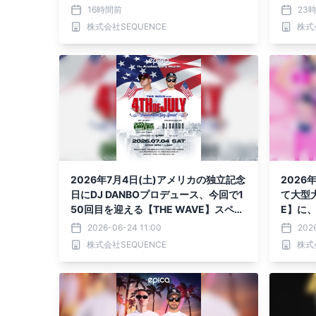
属のPINK DANCERS4名が出演決定
ニット「
16時間前
23
株式会社SEQUENCE
株式
2026年7月4日(土)アメリカの独立記念
2026
日にDJ DANBOプロデュース、今回で1
て大型大
50回目を迎える【THE WAVE】スペシ
E】に、
ャルゲストにラスベガスからDJ Good
K DA
2026-06-24 11:00
2026
Chillを招き「EPICA•沖縄」にて開催決
から選
株式会社SEQUENCE
株式
定！！