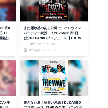
11月8
まだ開放感のある沖縄で、ハロウィン
【THE
パーティー続投！！2025年11月1日
て開催決
(土)DJ DANBOプロデュース【THE WA
VE】-Halloween Aftermath-「EPIC
2025-10-30 10:00
A・沖縄」にて開催決定！！
株式会社SEQUENCE
CA•沖
飽きない夏！秋無い沖縄！DJ DANBO
P モンス
プロデュース【THE WAVE】ピンクダ