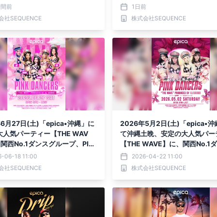
JEWEL」全15名が出演決定
ERS4名が出演
時間前
1日前
会社SEQUENCE
株式会社SEQUENCE
年6月27日(土)「epica•沖縄」に
2026年5月2日(土)「epica•
人気パーティー【THE WAV
て沖縄土晩、安定の大人気パー
関西No.1ダンスグループ、PIN
【THE WAVE】に、関西No.1
NCERS出演決定！ 今回は京都店
ループPINK DANCERSが出演
-06-18 11:00
2026-04-22 11:00
ばれた5名が出演！
会社SEQUENCE
株式会社SEQUENCE