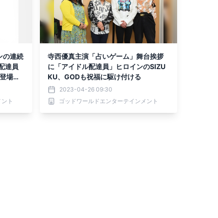
ンの連続
寺西優真主演「占いゲーム」舞台挨拶
配達員
に「アイドル配達員」ヒロインのSIZU
が登場レ
KU、GODも祝福に駆け付ける
が決
2023-04-26 09:30
メント
ゴッドワールドエンターテインメント