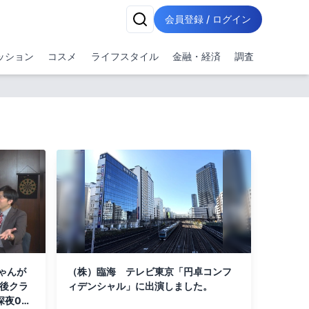
会員登録 / ログイン
ッション
コスメ
ライフスタイル
金融・経済
調査
ゃんが
（株）臨海 テレビ東京「円卓コンフ
産後クラ
ィデンシャル」に出演しました。
深夜0時