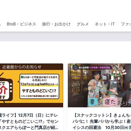
ム
BtoB・ビジネス
旅行・お出かけ
グルメ
ネット・IT
ファ
圏ライフ】12月7日（日）にテレ
【スナックコットン】きょんち
「やすとものどこいこ⁉」でセン
パパに！ 先輩パパから学ぶ！
スクエアららぽーと門真店が紹
イシスの回避法 10月30日㈭ 