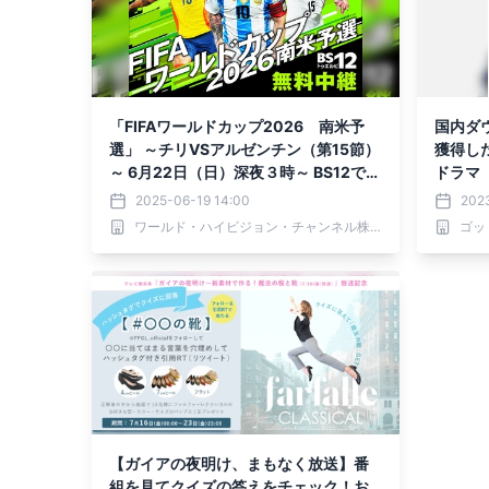
「FIFAワールドカップ2026 南米予
国内ダ
選」 ～チリVSアルゼンチン（第15節）
獲得した
～ 6月22日（日）深夜３時～ BS12で無
ドラマ
料放送！TVer配信も。
になっ
2025-06-19 14:00
202
組「GO
ワールド・ハイビジョン・チャンネル株式会社
ゴッ
【ガイアの夜明け、まもなく放送】番
組を見てクイズの答えをチェック！お