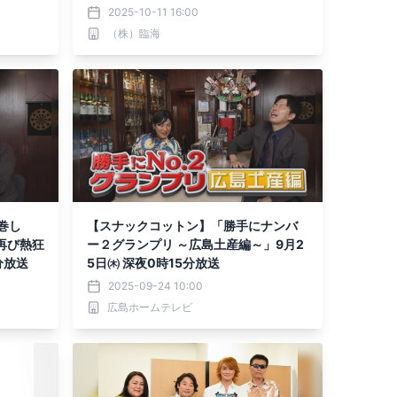
2025-10-11 16:00
（株）臨海
巻し
【スナックコットン】「勝手にナンバ
再び熱狂
ー２グランプリ ～広島土産編～」9月2
分放送
5日㈭ 深夜0時15分放送
2025-09-24 10:00
広島ホームテレビ