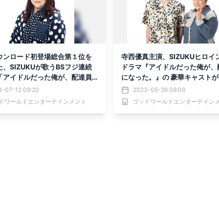
ウンロード初登場総合第１位を
寺西優真主演、SIZUKUヒロイ
、SIZUKUが歌うBSフジ連続
ドラマ『アイドルだった俺が、
「アイドルだった俺が、配達員
になった。』の 豪華キャスト
た。」の主題歌をレギュラー番
ッドカーペットイベントの開催
3-07-12 09:20
2023-05-26 09:00
D CHANNEL」で初披露！
定。先着100名様をご招待
ドワールドエンターテインメント
ゴッドワールドエンターテイン