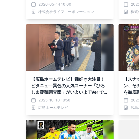
介され
2026-05-14 10:00
2025
株式会社ライフコーポレーション
株式
【広島ホームテレビ】麺好き大注目！
【スナ
ピタニュ―異色の人気コーナー「ひろ
ン、そ
しま覆麺調査団」がいよいよ TVer で初
を徹底調
配信！
放送
2025-10-10 18:50
202
広島ホームテレビ
広島