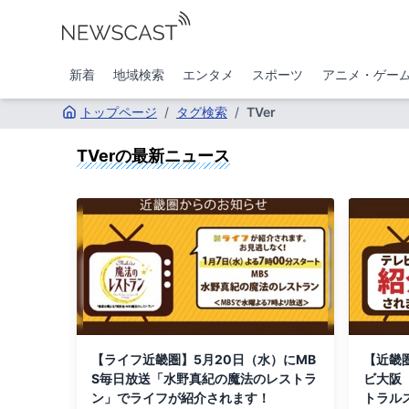
新着
地域検索
エンタメ
スポーツ
アニメ・ゲー
トップページ
/
タグ検索
/
TVer
TVer
の最新ニュース
【ライフ近畿圏】5月20日（水）にMB
【近畿
S毎日放送「水野真紀の魔法のレストラ
ビ大阪
ン」でライフが紹介されます！
トラル