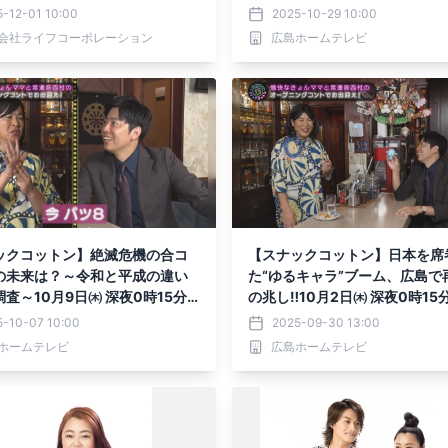
ます！
15分放送
-12-01 10:00
2025-10-29 10:00
会社ライフコーポレーション
広島ホームテレビ
ックコットン】絶滅危機の合コ
【スナックコットン】日本を席
の未来は？～令和と平成の違い
た“ゆるキャラ”ブーム、広島で
査～10月9日㈭ 深夜0時15分
の兆し‼10月2日㈭ 深夜0時15
5-10-07 10:00
2025-09-30 13:00
ホームテレビ
広島ホームテレビ