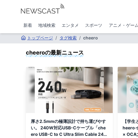
新着
地域検索
エンタメ
スポーツ
アニメ・ゲー
トップページ
/
タグ検索
/
cheero
cheero
の最新ニュース
厚さ2.5mmの極薄設計で持ち運びやす
【学生
い。 240W対応USB-Cケーブル「che
heer
ero USB-C to C Ultra Slim Cable 240
× O