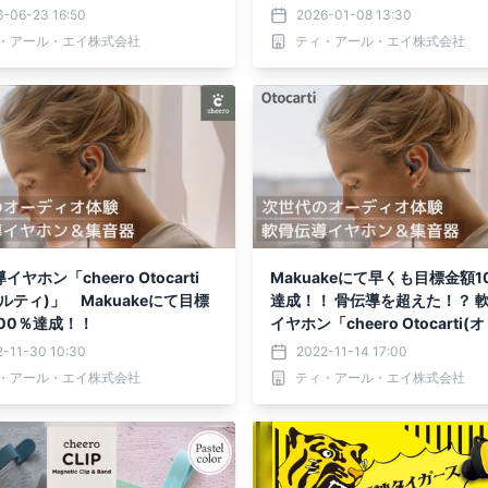
 コラボレーションデザイン
音器「cheero Otocarti LIN
6-06-23 16:50
2026-01-08 13:30
・アール・エイ株式会社
ティ・アール・エイ株式会社
ヤホン「cheero Otocarti
Makuakeにて早くも目標金額1
ルティ)」 Makuakeにて目標
達成！！ 骨伝導を超えた！？ 
00％達成！！
イヤホン「cheero Otocarti
ティ)」
2-11-30 10:30
2022-11-14 17:00
・アール・エイ株式会社
ティ・アール・エイ株式会社