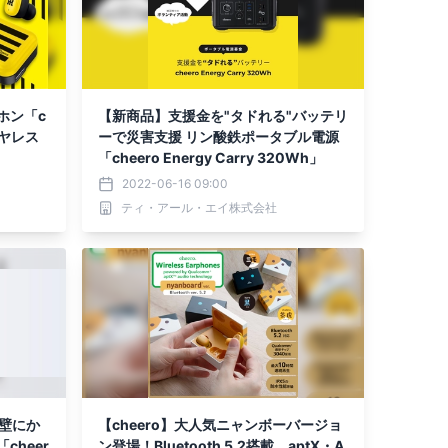
ホン「c
【新商品】支援金を"タドれる"バッテリ
ーで災害支援 リン酸鉄ポータブル電源
「cheero Energy Carry 320Wh」
2022-06-16 09:00
ティ・アール・エイ株式会社
 を壁にか
【cheero】大人気ニャンボーバージョ
heer
ン登場！Bluetooth 5.2搭載、aptX・A