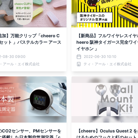
加】万能クリップ「cheero C
【新商品】フルワイヤレスイヤ
5色セット 」パステルカラー アース
heero 阪神タイガース完全ワイヤレス
イヤホン 」
2-08-30 09:00
2022-06-30 10:10
・アール・エイ株式会社
ティ・アール・エイ株式会社
のCO2センサー、PMセンサーを
【cheero】Oculus Quest 2
に搭載した日本製空気測定器「c
けるためのフックと釘のセット「c