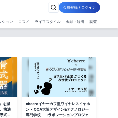
会員登録 / ログイン
ッション
コスメ
ライフスタイル
金融・経済
調査
」を減
cheeroイヤーカフ型ワイヤレスイヤホ
え、快適
ン × OCA大阪デザイン&テクノロジー
伝導式集
専門学校 コラボレーションプロジェ