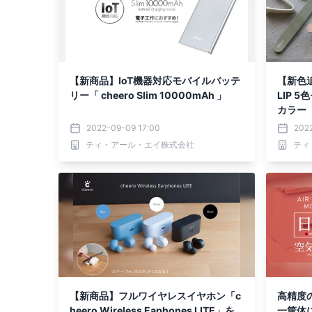
【新商品】IoT機器対応モバイルバッテ
【新色追
リー「 cheero Slim 10000mAh 」
LIP 
カラー
2022-09-09 17:00
202
ティ・アール・エイ株式会社
ティ
【新商品】フルワイヤレスイヤホン「c
高精度
heero Wireless Eaphones LITE」を
一筐体