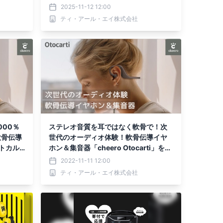
K」を発売
クト始動！
2025-11-12 12:00
ティ・アール・エイ株式会社
000％
ステレオ音質を耳ではなく軟骨で！次
軟骨伝導
世代のオーディオ体験！軟骨伝導イヤ
(オトカル
ホン＆集音器「cheero Otocarti」をM
akuakeにて先行販売開始。
2022-11-11 12:00
ティ・アール・エイ株式会社