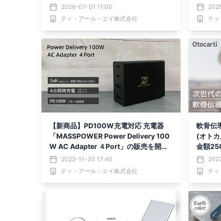
W」発売
門学校
2026-07-01 11:00
202
ティ・アール・エイ株式会社
ティ
【新商品】PD100W充電対応 充電器
軟骨伝導イ
「MASSPOWER Power Delivery 100
(オトカ
W AC Adapter ４Port」の販売を開始
金額25
しました
2022-11-30 17:40
202
ティ・アール・エイ株式会社
ティ