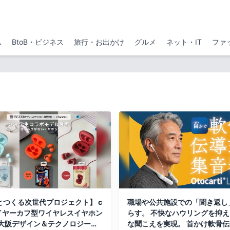
ム
BtoB・ビジネス
旅行・お出かけ
グルメ
ネット・IT
ファ
とつくる次世代プロジェクト】 c
職場や公共施設での「聞き返し
oイヤーカフ型ワイヤレスイヤホン
らす。 不快なハウリングを抑
CA大阪デザイン＆テクノロジー専
な聞こえを実現。 首かけ軟骨