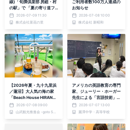
線)「旬撰倶楽部 房総・村
ご利用者数100万人達成の
の駅」で 「夏の寄り道フ
お知らせ
ェア」を開催
2026-07-09 11:30
2026-07-08 10:00
株式会社菜花の里
株式会社 新昭和
【2026年夏・九十九里浜
アメリカの英語教育の専門
／蓮沼】大人気の海の家
家、ジューリー・ホーガー
「Beach House HIRANO
先生による「言語技術」特
-海の家ひらの-」が今年も
別授業を実施 ～世界水準
2026-07-08 09:00
2026-07-07 13:00
オープン！海・食・夏遊び
の「分析の手法」と「伝え
山武観光推進会 -goto SANMU-
麗澤中学・高等学校
を思いっきり満喫できる特
る力」を学ぶ～ 7月11日
別なひとときを《今年も天
（土）、18日（土） 麗
然ハマグリ酒蒸しを来場者
澤中学・高等学校にて