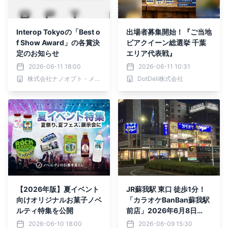
Interop Tokyoの「Best o
出場者募集開始！『ご当地
f Show Award」の各賞決
ビアクイーン総選挙 千葉
定のお知らせ
エリア代表戦』
2026-06-11 18:00
2026-06-11 10:31
株式会社ナノオプト・メディア
DotDeli株式会社
【2026年版】夏イベント
JR蘇我駅 東口 徒歩1分！
向けオリジナルお菓子ノベ
「カラオケBanBan蘇我駅
ルティ特集を公開
前店」2026年6月8日
（月）リニューアル！
2026-06-10 18:00
2026-06-09 15:30