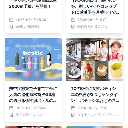
『キッチンカー屋台総選挙
【東京駅限定】“懐かしい
2026in千葉』を開催！
を、新しいへ”をコンセプ
トに 昔菓子を月替わりで
楽しめる新店舗「日本橋錦
2026-06-19 09:30
2026-06-18 10:00
豊琳PLUS」が 7月2日リニ
DotDeli株式会社
株式会社丸井スズキ
ューアルオープン
熱中症対策で子育て世帯に
TOP10位に女性パティシ
人気の進化系水筒 全29種
エの格言が3つもランクイ
の選べる個性派ボトルの売
ン！ パティシエたちのス
り上げが前月比2.15倍に増
イーツ名言、人気投票の結
2026-06-18 09:45
2026-06-17 12:30
加
果を発表 「ダイナース
株式会社フォルム
ダイナースクラブ フランス パティスリーウィーク事務局
クラブ フランス パティス
リーウィーク2026」にて