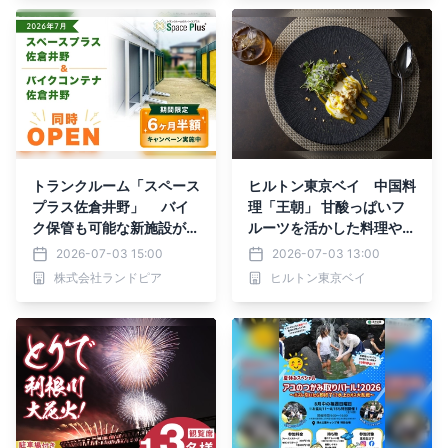
(金)10時グランドオープ
ン
トランクルーム「スペース
ヒルトン東京ベイ 中国料
プラス佐倉井野」 バイ
理「王朝」 甘酸っぱいフ
ク保管も可能な新施設が千
ルーツを活かした料理や冷
葉県佐倉市にオープン ～
製担々麺を含む 酷暑にぴ
2026-07-03 15:00
2026-07-03 13:00
オープン記念「賃料6ヶ月
ったりな夏のコースメニュ
株式会社ランドピア
ヒルトン東京ベイ
半額キャンペーン」実施～
ーの提供を開始