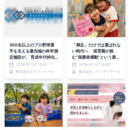
無料提供！》
300名以上のプロ野球選
「満足」だけでは選ばれな
手を支える最先端の科学測
い時代へ 保育園が挑
定施設が、 育成年代特化
む“保護者感動”という新指
型アカデミー 「NEXTBAS
標
2026-07-07 12:00
2026-07-07 10:00
E Baseball Academy」を
株式会社ネクストベース
株式会社ハイフライヤーズ
2026年9月に開校！8月5
日より無料体験会スタート