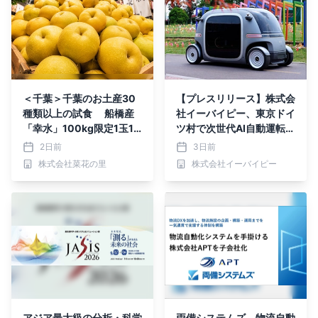
＜千葉＞千葉のお土産30
【プレスリリース】株式会
種類以上の試食 船橋産
社イーバイピー、東京ドイ
「幸水」100kg限定1玉10
ツ村で次世代AI自動運転バ
0円！ 西船橋駅ナカで「千
スの「実証実験」を開始
2日前
3日前
葉の魅力を知って選べる」
株式会社菜花の里
株式会社イーバイピー
お盆イベント開催
アジア最大級の分析・科学
両備システムズ、物流自動