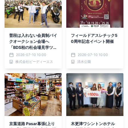
普段は入れない会員制バイ
フィールドアスレチック5
クオークション会場へ
0周年記念イベント開催
「BDS柏の杜会場見学ツア
ー」をリニューアル！夏休
2026-07-10 10:00
2026-07-10 10:00
み中も開催
株式会社ビーディーエス
清水公園
京葉道路 Pasar幕張(上り
木更津ワシントンホテル