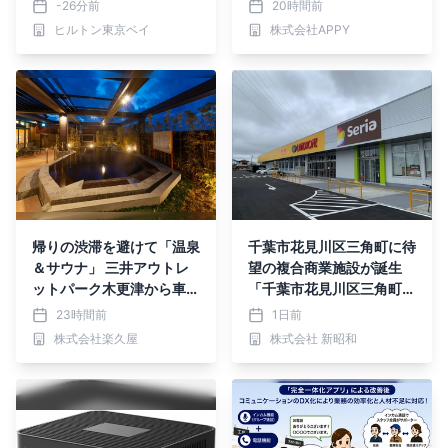
月5日（土）より開催
スノーパーク！」を開催
-26分前
20時間前
ヒルトン東京ベイ
株式会社APPY
帰りの渋滞を避けて「温泉
千葉市花見川区三角町に待
＆サウナ」 三井アウトレ
望の複合商業施設が誕生
ットパーク木更津から車で
「千葉市花見川区三角町
約5分 湯舞音 袖ケ浦店
複合商業施設」 2026年8
23時間前
1日前
が夏フェアメニューを提供
月6日(木) グランドオープ
株式会社楽久屋
株式会社 新昭和
ン