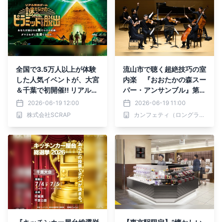
全国で3.5万人以上が体験
流山市で聴く超絶技巧の室
した人気イベントが、大宮
内楽 『おおたかの森スー
＆千葉で初開催‼︎ リアル脱
パー・アンサンブル』第3
出ゲーム『謎だらけのピラ
回公演が9/27(日)に開催
2026-06-19 12:00
2026-06-19 11:00
ミッドからの脱出』
株式会社SCRAP
カンフェティ（ロングランプランニング株式会社）