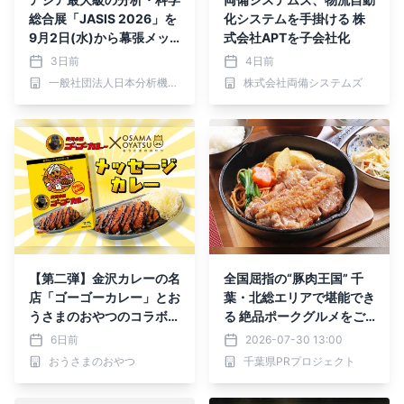
総合展「JASIS 2026」を
化システムを手掛ける 株
9月2日(水)から幕張メッ
式会社APTを子会社化
セで開催 ラボオートメ
3日前
4日前
ーション・フィジカルAI
一般社団法人日本分析機器工業会、一般社団法人日本科学機器協会
株式会社両備システムズ
― 研究開発を変える最新
ソリューションなどの見ど
ころをご紹介
【第二弾】金沢カレーの名
全国屈指の“豚肉王国” 千
店「ゴーゴーカレー」とお
葉・北総エリアで堪能でき
うさまのおやつのコラボ商
る 絶品ポークグルメをご
品！ 「メッセージ入り ゴ
紹介
6日前
2026-07-30 13:00
ーゴーカレー おつカレー
おうさまのおやつ
千葉県PRプロジェクト
さま」が新発売