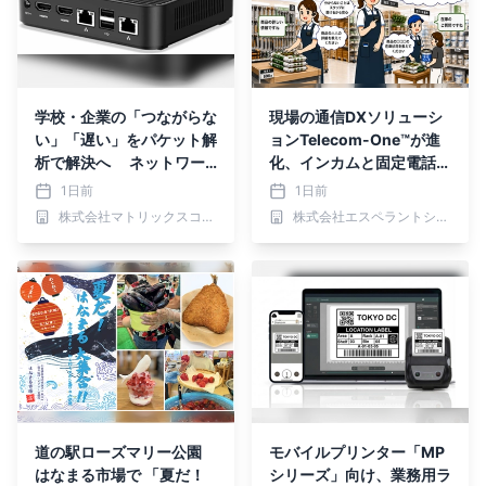
学校・企業の「つながらな
現場の通信DXソリューシ
い」「遅い」をパケット解
ョンTelecom-One™が進
析で解決へ ネットワー
化、インカムと固定電話の
ク障害診断サービス「Son
機能を1つに統合した「完
1日前
1日前
arman」の一般販売を開
全一体化アプリ」を提供開
株式会社マトリックスコミュニケーションズ
株式会社エスペラントシステム
始
始
道の駅ローズマリー公園
モバイルプリンター「MP
はなまる市場で 「夏だ！
シリーズ」向け、業務用ラ