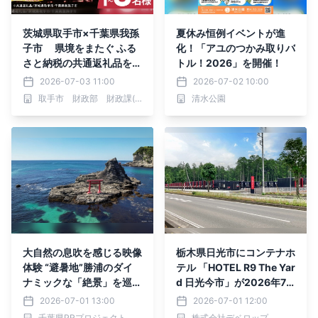
茨城県取手市×千葉県我孫
夏休み恒例イベントが進
子市 県境をまたぐ ふる
化！「アユのつかみ取りバ
さと納税の共通返礼品を開
トル！2026」を開催！
発
2026-07-03 11:00
2026-07-02 10:00
取手市 財政部 財政課(ふるさと納税推進室)
清水公園
大自然の息吹を感じる映像
栃木県日光市にコンテナホ
体験 “避暑地”勝浦のダイ
テル 「HOTEL R9 The Yar
ナミックな「絶景」を巡る
d 日光今市」が2026年7
旅
月31日(金)開業！ 同市と
2026-07-01 13:00
2026-07-01 12:00
「レスキューホテル」災害
千葉県PRプロジェクト
株式会社デベロップ