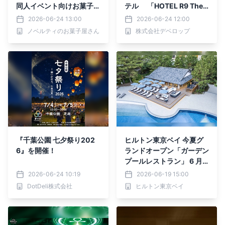
同人イベント向けお菓子ノ
テル 「HOTEL R9 The Y
ベルティ特集を公開
ard 鞍手」が2026年7月2
2026-06-24 13:00
2026-06-24 12:00
5日(土)開業！
ノベルティのお菓子屋さん
株式会社デベロップ
『千葉公園 七夕祭り202
ヒルトン東京ベイ 今夏グ
6』を開催！
ランドオープン「ガーデン
プールレストラン」 6 月2
7日（土）よりナイトプー
2026-06-24 10:19
2026-06-19 15:00
ルを含んだ3部制で営業開
DotDeli株式会社
ヒルトン東京ベイ
始