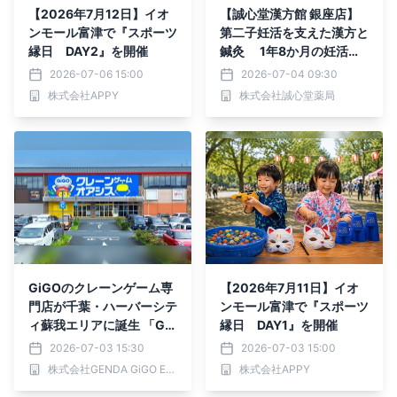
【2026年7月12日】イオ
【誠心堂漢方館 銀座店】
ンモール富津で『スポーツ
第二子妊活を支えた漢方と
縁日 DAY2』を開催
鍼灸 1年8か月の妊活を
経て自然妊娠された方のイ
2026-07-06 15:00
2026-07-04 09:30
ンタビュー動画を公開
株式会社APPY
株式会社誠心堂薬局
GiGOのクレーンゲーム専
【2026年7月11日】イオ
門店が千葉・ハーバーシテ
ンモール富津で『スポーツ
ィ蘇我エリアに誕生 「Gi
縁日 DAY1』を開催
GOクレーンゲームオアシ
2026-07-03 15:30
2026-07-03 15:00
ス フェスティバルウォー
株式会社GENDA GiGO Entertainment
株式会社APPY
ク蘇我」 2026年7月10日