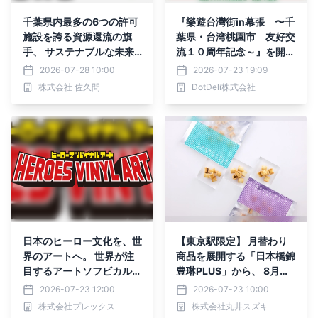
千葉県内最多の6つの許可
『樂遊台灣街in幕張 〜千
施設を誇る資源還流の旗
葉県・台湾桃園市 友好交
手、 サステナブルな未来
流１０周年記念～』を開
を創る新職種『エコReマ
催！
2026-07-28 10:00
2026-07-23 19:09
スター』の 採用枠を拡大
株式会社 佐久間
DotDeli株式会社
開始！
日本のヒーロー文化を、世
【東京駅限定】 月替わり
界のアートへ。 世界が注
商品を展開する「日本橋錦
目するアートソフビカルチ
豊琳PLUS」から、 8月限
ャーから生まれた 「HERO
定『okaki+ あんバター』
2026-07-23 12:00
2026-07-23 10:00
ES VINYL ART」が始動
が新登場！
株式会社プレックス
株式会社丸井スズキ