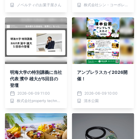
ノベルティのお菓子屋さん
株式会社シン・コーポレーション
明海大学の特別講義に当社
アンブレラスカイ2026開
代表 濱中 雄大が5回目の
催！
登壇
2026-06-09 11:00
2026-06-09 10:00
株式会社property technologies
清水公園