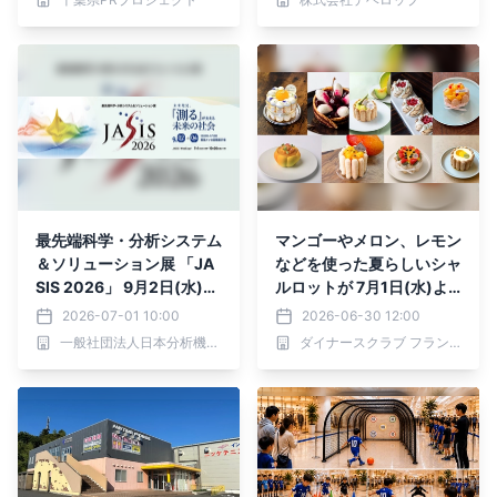
協定を締結
最先端科学・分析システム
マンゴーやメロン、レモン
＆ソリューション展 「JA
などを使った夏らしいシャ
SIS 2026」 9月2日(水)～
ルロットが 7月1日(水)よ
4日(金)幕張メッセにて開
り全国一斉販売 「ダイ
2026-07-01 10:00
2026-06-30 12:00
催！
ナースクラブ フランス パ
一般社団法人日本分析機器工業会、一般社団法人日本科学機器協会
ダイナースクラブ フランス パティスリーウィーク事務局
ティスリーウィーク202
6」にて