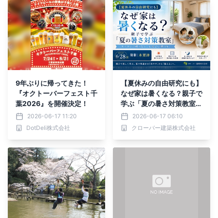
9年ぶりに帰ってきた！
【夏休みの自由研究にも】
『オクトーバーフェスト千
なぜ家は暑くなる？親子で
葉2026』を開催決定！
学ぶ「夏の暑さ対策教室」
イベント6/28開催｜木更
2026-06-17 11:20
2026-06-17 06:10
津
DotDeli株式会社
クローバー建築株式会社