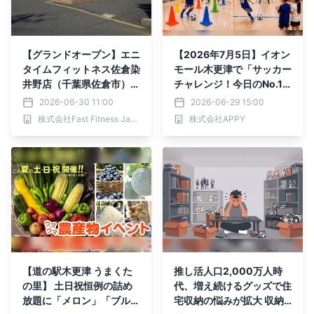
【グランドオープン】エニ
【2026年7月5日】イオン
タイムフィットネス佐倉染
モール木更津で「サッカー
井野店（千葉県佐倉市）2
チャレンジ！今日のNo.1
026年6月30日（火）＜2
はキミだ！」を開催
2026-06-30 11:00
2026-06-29 15:00
4時間年中無休のフィット
株式会社Fast Fitness Japan
株式会社APPY
ネスジム＞
【道の駅木更津 うまくた
推し活人口2,000万人時
の里】 土日祝恒例の詰め
代、増え続けるグッズで住
放題に「メロン」「ブルー
宅収納の悩みが拡大 収納