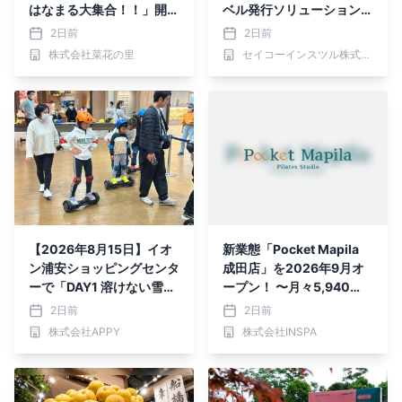
はなまる大集合！！」開
ベル発行ソリューション
催 南房総の“うまい・わ
「SII Label Solution」の
2日前
2日前
くわく”が集まる6日間
無償提供を開始
株式会社菜花の里
セイコーインスツル株式会社
【2026年8月15日】イオ
新業態「Pocket Mapila
ン浦安ショッピングセンタ
成田店」を2026年9月オ
ーで「DAY1 溶けない雪の
ープン！ 〜月々5,940
スノーパーク！」を開催
円、マシンピラティス×セ
2日前
2日前
ルフエステ〜
株式会社APPY
株式会社INSPA