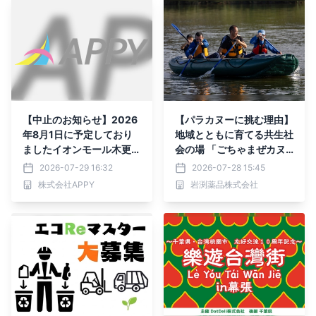
【中止のお知らせ】2026
【パラカヌーに挑む理由】
年8月1日に予定しており
地域とともに育てる共生社
ましたイオンモール木更津
会の場 「ごちゃまぜカヌ
『お侍ちゃんと空気砲作り
ー大会 2026」開催！
2026-07-29 16:32
2026-07-28 15:45
＆発射体験』について
株式会社APPY
岩渕薬品株式会社