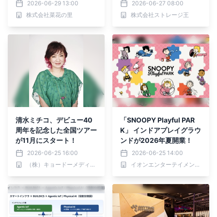
ベリー」が登場！ 野菜だ
のプロによる”後悔しない
2026-06-29 13:00
2026-06-27 08:00
けでない、旬の果物も楽し
整理術”
株式会社菜花の里
株式会社ストレージ王
める 「ウマウマ農産物イ
ベント」7月～10月も開催
継続！
清水ミチコ、デビュー40
「SNOOPY Playful PAR
周年を記念した全国ツアー
K」 インドアプレイグラウ
が11月にスタート！
ンドが2026年夏開業！
2026-06-25 16:00
2026-06-25 14:00
（株）キョードーメディアス
イオンエンターテイメント株式会社、株式会社ソニー・クリエイティブプロダクツ