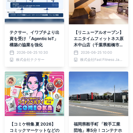
テクサー、イワブチより出
【リニューアルオープン】
資を受け 「Agentic IoT」
エニタイムフィットネス原
構築の協業を強化
木中山店（千葉県船橋市）
2026年6月25日（木）＜
2026-06-25 10:30
2026-06-25 10:00
24時間年中無休のフィッ
株式会社テクサー
株式会社Fast Fitness Japan
トネスジム＞
【コミケ特集 夏 2026】
福岡県鞍手町 「鞍手工業
コミックマーケットなどの
団地」車5分！コンテナホ