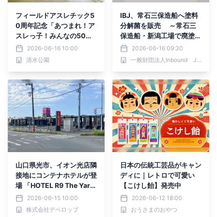
フィールドアスレチック5
IBJ、常石三保造船へ塗料
0周年記念「あつまれ！ア
分解菌を販売 ～常石三
スレっ子！みんなの50
保造船・新潟工場で廃塗料
年！」思い出写真大募集
の資源化を開始～
2026-06-16 10:00
2026-06-16 09:30
清水公園
一般財団法人Inbound Japan 微生物応用研究所
山口県光市、イオン光店隣
日本の伝統工芸品がキャン
接地にコンテナホテルが登
ディに｜レトロで可愛い
場 「HOTEL R9 The Yard
【こけし飴】発売中
光」が2026年7月12日
2026-06-15 10:00
2026-06-12 18:00
(日)開業！
株式会社デベロップ
おうさまのおやつ