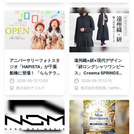
アニバーサリーフォトスタ
遠州織×絣×現代デザイン
ジオ「HAPISTA」が千葉
「絣ロングシャツワンピー
船橋に登場！ 「ららテラ
ス」 Creema SPRINGSで
スTOKYO-BAY」に7月1
初プロジェクト始動
2026-06-12 13:00
2026-06-12 12:15
日オープン
株式会社デコルテ
株式会社前田屋／petitemaman（プチママン）