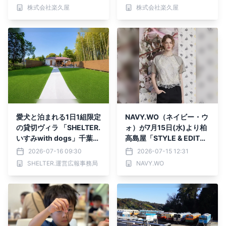
ど8月31日まで実施
株式会社楽久屋
株式会社楽久屋
愛犬と泊まれる1日1組限定
NAVY.WO（ネイビー・ウ
の貸切ヴィラ 「SHELTER.
ォ）が7月15日(水)より柏
いすみwith dogs」千葉県
高島屋「STYLE & EDIT」
に7月グランドオープン
にて取り扱いを開始
2026-07-16 09:30
2026-07-15 12:31
Instagramフォロー＆いい
SHELTER.運営広報事務局
NAVY.WO
ねで！ 20％OFF先着20組
限定キャンペーン