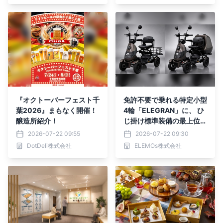
『オクトーバーフェスト千
免許不要で乗れる特定小型
葉2026』まもなく開催！
4輪「ELEGRAN」に、 ひ
醸造所紹介！
じ掛け標準装備の最上位
「PREMIUM」登場
2026-07-22 09:55
2026-07-22 09:30
DotDeli株式会社
ELEMOs株式会社