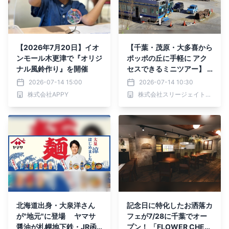
【2026年7月20日】イオ
【千葉・茂原・大多喜から
ンモール木更津で『オリジ
ポッポの丘に手軽に アク
ナル風鈴作り』を開催
セスできるミニツアー】 8
月16日(日)、9月19日
2026-07-14 15:00
2026-07-14 10:30
(土)、10月11日(日) ポ
株式会社APPY
株式会社スリージェイトラベル(東京都知事登録旅行業第2-8232号)
ッポの丘アクセスツアーを
開催
北海道出身・大泉洋さん
記念日に特化したお洒落カ
が"地元"に登場 ヤマサ
フェが7/28に千葉でオー
醤油が札幌地下鉄・JR函
プン！ 「FLOWER CHEE