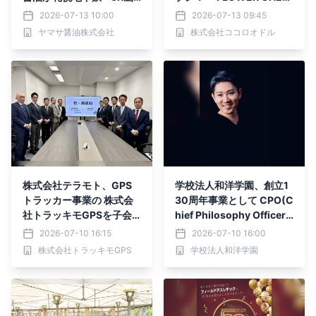
館駅で 「大泉涼、はじめ
RS CAFE(フラワーチアー
2026-07-13 10:00
2026-07-13 09:45
ました」交通広告を7/13
ズカフェ)」
ヤマサ醤油株式会社
株式会社ココロオドル
より初展開
株式会社テラモト、GPS
学校法人和洋学園、創立1
トラッカー事業の 株式会
30周年事業として CPO(C
社トラッキモGPSを子会
hief Philosophy Officer
社化
／最高哲学責任者)新設
2026-07-10 16:15
2026-07-10 16:00
株式会社トラッキモGPS
学校法人和洋学園