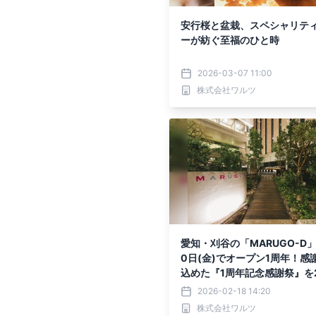
安行桜と盆栽、スペシャリテ
ーが紡ぐ至福のひと時
2026-03-07 11:00
株式会社ワルツ
愛知・刈谷の「MARUGO-D」
0日(金)でオープン1周年！感
込めた『1周年記念感謝祭』を2
より開催中
2026-02-18 14:20
株式会社ワルツ