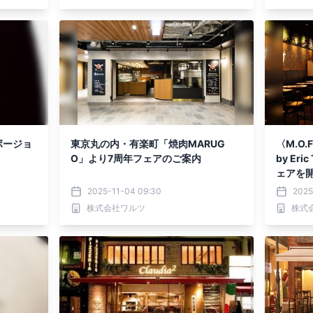
ボージョ
東京丸の内・有楽町「焼肉MARUG
〈M.O.
O」より7周年フェアのご案内
by Er
ェアを
2025-11-04 09:30
2025
株式会社ワルツ
株式