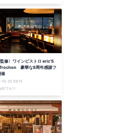
F監修〉ワインビストロ eric'S
ic Trochon 豪華な8周年感謝フ
開催
-10-20 09:15
会社ワルツ