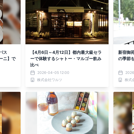
パス
【4月6日～4月12日】都内最大級セラ
新宿御苑
ーニ】で
ーで体験するシャトー・マルゴー飲み
の季節
比べ
2026-04-05 12:00
2026
株式会社ワルツ
株式