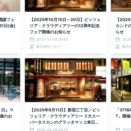
 感謝フェ
【2025年10月15日～20日】ピッツェ
【202
1日(金)
リア・クラウディアツーの12周年記念
カンドの
フェア開催のお知らせ
らせ
2025-10-08 09:40
2025
株式会社ワルツ
株式
２日』マ
【2025年9月11日】新宿三丁目／ピッ
「371BA
催のお
ツェリア・クラウディアツー ３大スー
T」開
パータスカンのグラッタマッコ来日イ
ベント
2025-09-08 09:30
2025