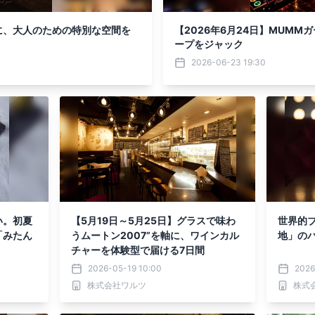
に、大人のための特別な空間を
【2026年6月24日】MUM
ープをジャック
2026-06-23 19:30
い。初夏
【5月19日～5月25日】グラスで味わ
世界的
「みたん
うムートン2007”を軸に、ワインカル
地」の
チャーを体験型で届ける7日間
2026-05-19 10:00
2026
株式会社ワルツ
株式