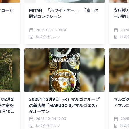
ィコーヒ
MITAN 「ホワイトデー」、「春」の
安行桜
限定コレクション
ーが紡
2026-03-06 09:30
2026
株式会社ワルツ
株式
が2月2
2025年12月9日（火）マルゴグループ
マルゴグ
謝の意を
の新店舗『MARUGO S／マルゴエス』
／マル
月10日
がオープン
2025-12-04 12:00
2025
株式会社ワルツ
株式