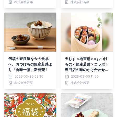
株式会社若菜
株式会社若菜
伝統の奈良漬を今の食卓
天むす＜地雷也＞×おつけ
へ。おつけもの銀座若菜よ
もの＜銀座若菜＞コラボ！
り「香味一膳」新発売！
専門店の味のかけ合わせ・
数量限定天むす弁当新発売
2026-03-30 09:30
2026-03-05 11:00
株式会社若菜
株式会社若菜