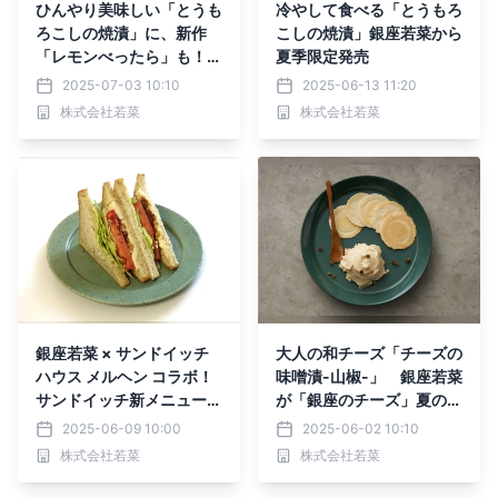
ひんやり美味しい「とうも
冷やして食べる「とうもろ
ろこしの焼漬」に、新作
こしの焼漬」銀座若菜から
「レモンべったら」も！エ
夏季限定発売
キュート大宮に「おつけも
2025-07-03 10:10
2025-06-13 11:20
の銀座若菜」が期間限定出
株式会社若菜
株式会社若菜
店します。
銀座若菜 × サンドイッチ
大人の和チーズ「チーズの
ハウス メルヘン コラボ！
味噌漬-山椒-」 銀座若菜
サンドイッチ新メニューを
が「銀座のチーズ」夏の新
限定販売
作を限定販売！
2025-06-09 10:00
2025-06-02 10:10
株式会社若菜
株式会社若菜