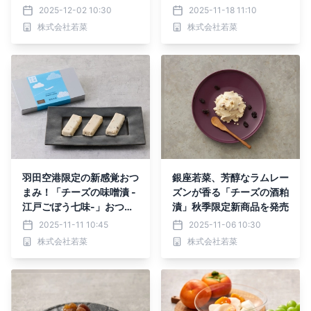
漬物のセットを数量限定で
菜」がこの冬も登場！11月
2025-12-02 10:30
2025-11-18 11:10
販売いたします。【ご予約
30日までの期間限定出店
株式会社若菜
株式会社若菜
承り中】
です。
羽田空港限定の新感覚おつ
銀座若菜、芳醇なラムレー
まみ！「チーズの味噌漬 -
ズンが香る「チーズの酒粕
江戸ごぼう七味-」おつけ
漬」秋季限定新商品を発売
もの銀座若菜より11月11日
2025-11-11 10:45
2025-11-06 10:30
新発売
株式会社若菜
株式会社若菜