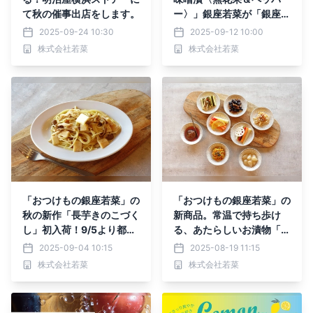
て秋の催事出店をします。
ー〉」銀座若菜が「銀座の
チーズ」秋の新作を限定販
2025-09-24 10:30
2025-09-12 10:00
売！
株式会社若菜
株式会社若菜
「おつけもの銀座若菜」の
「おつけもの銀座若菜」の
秋の新作「長芋きのこづく
新商品。常温で持ち歩け
し」初入荷！9/5より都内
る、あたらしいお漬物「T
百貨店、オンラインショッ
OKYO TSUKEMONO」シ
2025-09-04 10:15
2025-08-19 11:15
プで販売開始します。
リーズ、エキュート品川で
株式会社若菜
株式会社若菜
新発売！