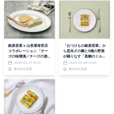
銀座若菜 × 山形屋海苔店
「おつけもの銀座若菜」か
コラボレーション 「チー
ら昆布〆の鯛と5種の野菜
ズの味噌漬／チーズの酒粕
が織りなす「真鯛のミルフ
漬 -海苔佃煮-」新発売
ィーユ」5月9日より期間
2025-05-27 10:10
2025-05-09 10:00
限定販売！
株式会社若菜
株式会社若菜