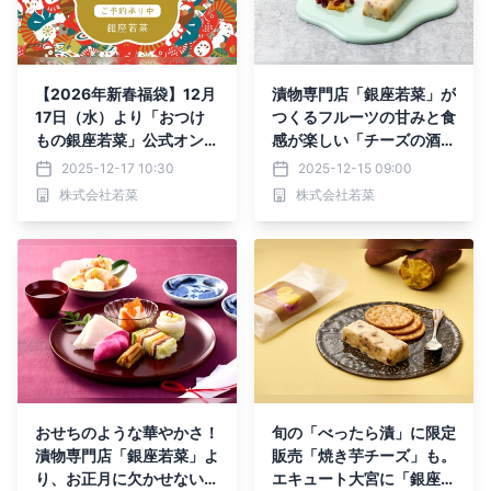
【2026年新春福袋】12月
漬物専門店「銀座若菜」が
17日（水）より「おつけ
つくるフルーツの甘みと食
もの銀座若菜」公式オンラ
感が楽しい「チーズの酒粕
インショップにて予約受付
漬〈ドライフルーツ〉」1
2025-12-17 10:30
2025-12-15 09:00
開始！
2月限定新商品を発売！
株式会社若菜
株式会社若菜
おせちのような華やかさ！
旬の「べったら漬」に限定
漬物専門店「銀座若菜」よ
販売「焼き芋チーズ」も。
り、お正月に欠かせないお
エキュート大宮に「銀座若