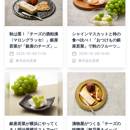
秋は栗！「チーズの酒粕漬
シャインマスカットと柿の
〈マロングラッセ〉」銀座
食べ比べ！「おつけもの銀
若菜が「銀座のチーズ」秋
座若菜」で秋のフルーツ大
の新作を限定販売！
根フェア開催中
2025-10-09 11:30
2025-10-08 13:40
株式会社若菜
株式会社若菜
銀座若菜が横浜にやってく
漬物屋がつくる「チーズの
る！明治屋横浜ストアーに
味噌漬〈無花果＆ペッパ