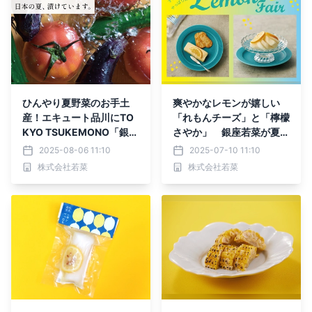
ひんやり夏野菜のお手土
爽やかなレモンが嬉しい
産！エキュート品川にTO
「れもんチーズ」と「檸檬
KYO TSUKEMONO「銀座
さやか」 銀座若菜が夏の
若菜」が期間限定出店しま
新作を限定販売！
2025-08-06 11:10
2025-07-10 11:10
す。
株式会社若菜
株式会社若菜