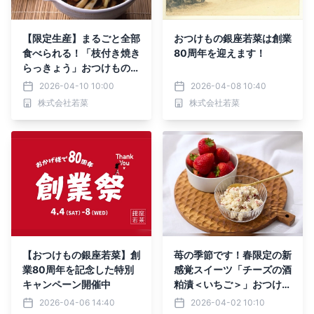
【限定生産】まるごと全部
おつけもの銀座若菜は創業
食べられる！「枝付き焼き
80周年を迎えます！
らっきょう」おつけもの銀
座若菜より新発売
2026-04-10 10:00
2026-04-08 10:40
株式会社若菜
株式会社若菜
【おつけもの銀座若菜】創
苺の季節です！春限定の新
業80周年を記念した特別
感覚スイーツ「チーズの酒
キャンペーン開催中
粕漬＜いちご＞」おつけも
の銀座若菜より新発売
2026-04-06 14:40
2026-04-02 10:10