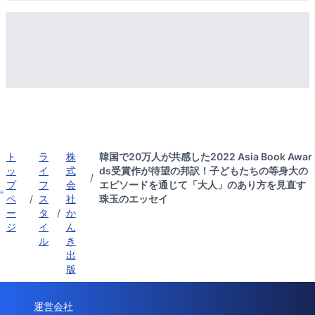
ト
ラ
株
韓国で20万人が共感した2022 Asia Book Awar
ッ
イ
式
ds受賞作が待望の邦訳！子どもたちの等身大の
/
プ
フ
会
エピソードを通じて「大人」のあり方を見直す
ペ
/
ス
社
珠玉のエッセイ
ー
タ
/
か
ジ
イ
ん
ル
き
出
版
運営会社