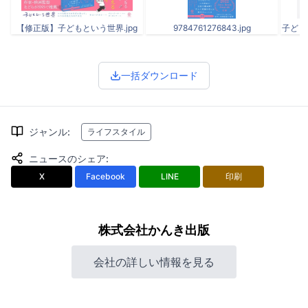
【修正版】子どもという世界.jpg
9784761276843.jpg
子どもと
一括ダウンロード
ジャンル
:
ライフスタイル
ニュースのシェア
:
X
Facebook
LINE
印刷
株式会社かんき出版
会社の詳しい情報を見る