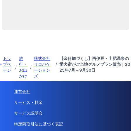
トッ
旅
株式会社
【金目鯛づくし】西伊豆・土肥温泉の
プペ
行・
リロバケ
/
愛犬宿がご当地グルメプラン販売｜20
/
/
ージ
お出
ーション
25年7月～9月30日
かけ
ズ
運営会社
サービス・料金
サービス説明会
特定商取引法に基づく表記