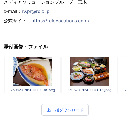
メディアソリューショングループ 宮木
e-mail：
rv.pr@relo.jp
公式サイト：
https://relovacations.com/
添付画像・ファイル
250620_NISHIIZU_008.jpeg
250620_NISHIIZU_013.jpeg
250
一括ダウンロード