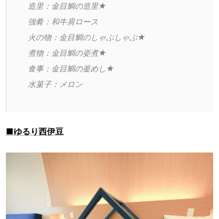
造里：金目鯛の造里★
強肴：和牛肩ロース
火の物：金目鯛のしゃぶしゃぶ★
煮物：金目鯛の姿煮★
食事：金目鯛の釜めし★
水菓子：メロン
■ゆるり西伊豆