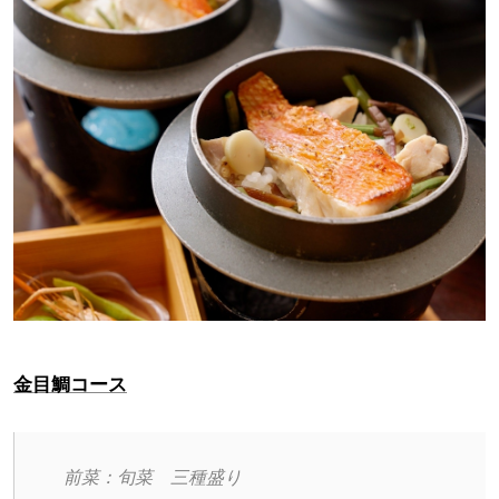
金目鯛コース
前菜：旬菜　三種盛り