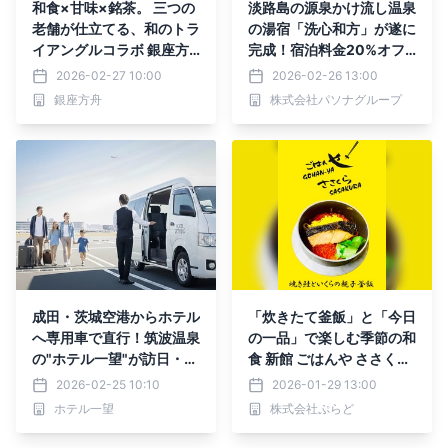
和食×甘味×銘茶。 三つの
淡路島の源泉かけ流し温泉
老舗が仕立てる、和のトラ
の湯宿「洗心和方」が遂に
イアングルコラボ 銀座方
完成！宿泊料金20%オフ
舟 ｘ 銀座芭蕉堂 ｘ 春芳茶
の『グランドオープン記念
2026-02-27 10:00
2026-02-26 13:00
園
プラン』2月27日より販
銀座方舟
株式会社パソナグループ
売・提供開始！
成田・茨城空港からホテル
「炊きたて釜飯」と「今日
へ専用車で直行！筑波温泉
の一品」で楽しむ季節の和
の"ホテル一望"が訪日・遠
食 新館 ごはんや ささくら
方客向けの「空港送迎付き
にて提供開始
2026-02-25 10:10
2026-01-29 13:00
宿泊プラン」を販売開始
ホテル一望
株式会社ぷらど