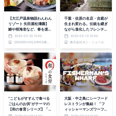
【大江戸温泉物語わんわん
千葉・佐原の名店・吉庭が
リゾート 矢田屋松濤園】
生まれ変わる。伝統を継ぎ
鰆や桜海老など、春を楽し
ながら進化したフレンチを
む会席料理がスタート
心ゆくまで堪能。≪2025
2025-03-25 15:00
2025-03-13 10:00
年3月22日(土) リニューア
GENSEN HOLDINGS株式会社
株式会社ボン・シェール
ルオープン≫
”こどもがすすんで食べる
大阪・中之島にシーフード
ごはんのお供”がテーマの
レストランが集結！ 「フ
【和の食育シリーズ】「ト
ィッシャーマンズワーフ中
マト肉みそ」と「甘口つな
之島GATE」が4月6日
2025-03-06 14:00
2025-03-04 11:00