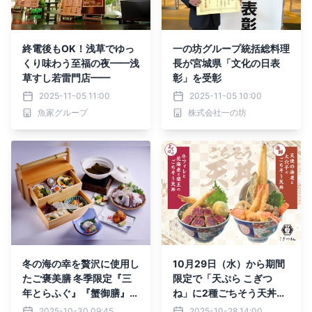
終電後もOK！浅草でゆっ
一の坊グループ統括総料理
くり味わう至福の夜━━浅
長が宮城県「文化の日表
草すし若雷門店━━
彰」を受彰
2025-11-05 11:00
2025-11-05 10:00
魚家グループ
株式会社一の坊
冬の海の幸を贅沢に使用し
10月29日（水）から期間
たご褒美膳 冬季限定『三
限定で「天ぷら こぎつ
年とらふぐ』『蟹御膳』11
ね」に2種ごちそう天丼が
月1日より提供開始【兵
登場
2025-10-30 09:45
2025-10-28 14:00