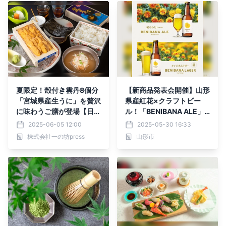
夏限定！殻付き雲丹8個分
【新商品発表会開催】山形
「宮城県産生うに」を贅沢
県産紅花×クラフトビー
に味わうご膳が登場【日本
ル！「BENIBANA ALE」
三景・松島ランチ】
「BENIBANA LAGER」誕
2025-06-05 12:00
2025-05-30 16:33
生
株式会社一の坊press
山形市