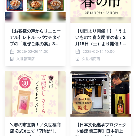
【お客様の声からリニュー
【明日より開催！】「うま
アル】レトルトパウチタイ
いもので春支度 春の市」2
プの「混ぜご飯の素」3種
月15日（土）より開催！
を発売。きのこ・エリン
アプリポイント5倍や限定
2025-02-26 11:00
2025-02-14 10:00
ギ・ちりめん山椒の旨みを
福袋など発売【久世福商
久世福商店
久世福商店
味わう【久世福商店】
店】
＼春の市直前！／久世福商
【日本文化継承プロジェク
店 公式Xにて「万能だし
ト狼煙 第三弾】日本初上