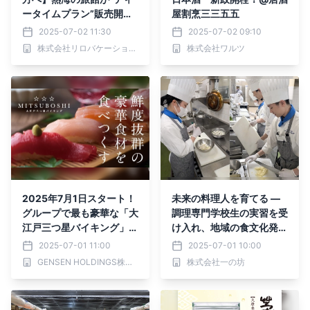
ータイムプラン”販売開始
屋割烹三三五五
｜2025年7月31日まで
2025-07-02 11:30
2025-07-02 09:10
株式会社リロバケーションズ
株式会社ワルツ
2025年7月1日スタート！
未来の料理人を育てる ―
グループで最も豪華な「大
調理専門学校生の実習を受
江戸三つ星バイキング」
け入れ、地域の食文化発展
大江戸温泉物語 あわづグ
に貢献
2025-07-01 11:00
2025-07-01 10:00
ランドホテル、ホテル蘭風
GENSEN HOLDINGS株式会社
株式会社一の坊
で開催