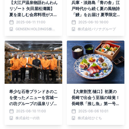
【大江戸温泉物語わんわん
兵庫・淡路島「青の舎」江
リゾート 矢田屋松濤園】
戸時代から続く夏の風物詩
夏を楽しむ会席料理がスタ
「鰻」をお届け 夏季限定
ート
「うな重」7月1日より提
2025-06-11 11:00
2025-06-10 16:00
供開始
GENSEN HOLDINGS株式会社
株式会社パソナグループ
希少な石巻ブランドきのこ
【大衆割烹 樋口】初夏の
を使ったメニューを宮城一
長崎で出会う至福の味覚！
の坊グループの温泉リゾー
長崎県「推し魚」第一号認
トで味わう
定・『上五島産生本まぐ
2025-06-10 11:00
2025-06-06 10:01
ろ』を丸ごと味わう新メニ
株式会社一の坊
株式会社ひぐち
ューが期間限定で登場