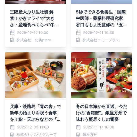
三陸産大ぶり生牡蠣 解
5秒でできる食養生！国際
禁！かきフライで“大き
中医師・薬膳料理研究家
さ・産地食べくらべ”冬季
谷口ももよ氏監修の『五臓
限定メニュー12月15日ス
美養の薬膳スープ すっぽ
2025-12-12 10:00
2025-12-11 10:30
タート【松島】
ん出汁仕立て』12月11日
株式会社一の坊press
株式会社エミープラス
新発売
兵庫・淡路島「青の舎」で
冬の日本海から直送、今だ
新年の始まりを祝う食事
けの“香箱蟹”。銀座方舟で
を！鮨・天ぷらなどの『新
味わう蟹尽くしの饗宴
春御膳』を１月１日より提
2025-12-03 11:00
2025-11-17 10:30
供開始
株式会社パソナグループ
銀座方舟