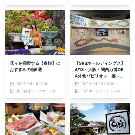
花々を満喫する【春旅】に
【SRSホールディングス】
おすすめの宿5選
4/13～大阪・関西万博OR
A外食パビリオン「宴～UT
AGE～」にてサステナビ
2025-04-16 12:00
2025-04-13 08:00
リティの取り組みを展示
株式会社リロバケーションズ
SRSホールディングス株式会社