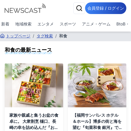
会員登録 / ログイン
新着
地域検索
エンタメ
スポーツ
アニメ・ゲーム
BtoB
トップページ
/
タグ検索
/
和食
和食
の最新ニュース
家族や親戚と集うお盆の食
【福岡サンパレス ホテル
卓に。 大衆割烹 樋口、長
＆ホール】博多の街と海を
崎の幸を詰め込んだ『お盆
望む『旬菜和食 銀河』で