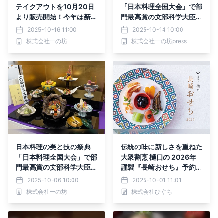
テイクアウトを10月20日
「日本料理全国大会」で部
より販売開始！今年は新メ
門最高賞の文部科学大臣賞
ニュー2種も加わりました
を受賞！【宮城県｜温泉リ
2025-10-16 11:00
2025-10-14 10:00
【宮城・松島】
ゾート・一の坊】
株式会社一の坊
株式会社一の坊press
日本料理の美と技の祭典
伝統の味に新しさを重ねた
「日本料理全国大会」で部
大衆割烹 樋口の 2026年
門最高賞の文部科学大臣賞
謹製『長崎おせち』予約受
を受賞！【宮城県｜温泉リ
付開始
2025-10-06 10:00
2025-10-01 11:01
ゾート・一の坊】
株式会社一の坊
株式会社ひぐち