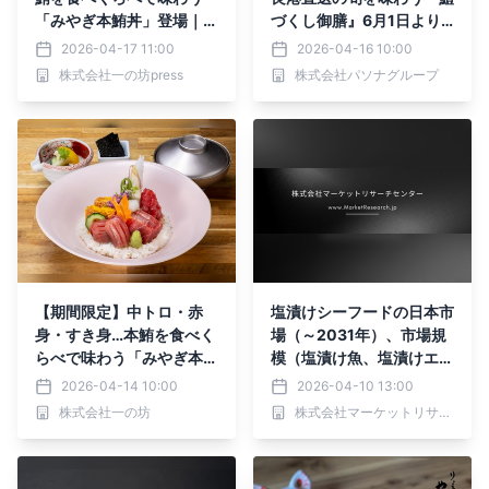
「みやぎ本鮪丼」登場｜2
づくし御膳』6月1日より
026年4月14日よりスター
期間限定登場～ 国産鰻を
2026-04-17 11:00
2026-04-16 10:00
ト【松島グルメ】
使用した「うな重」も夏季
株式会社一の坊press
株式会社パソナグループ
限定提供 ～
【期間限定】中トロ・赤
塩漬けシーフードの日本市
身・すき身…本鮪を食べく
場（～2031年）、市場規
らべで味わう「みやぎ本鮪
模（塩漬け魚、塩漬けエ
丼」登場｜2026年4月14
ビ、塩漬けイカ）・分析レ
2026-04-14 10:00
2026-04-10 13:00
日よりスタート【松島グル
ポートを発表
株式会社一の坊
株式会社マーケットリサーチセンター
メ】