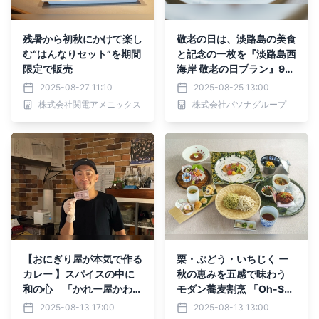
残暑から初秋にかけて楽し
敬老の日は、淡路島の美食
む“はんなりセット”を期間
と記念の一枚を『淡路島西
限定で販売
海岸 敬老の日プラン』9月
1日より提供開始
2025-08-27 11:10
2025-08-25 13:00
株式会社関電アメニックス
株式会社パソナグループ
【おにぎり屋が本気で作る
栗・ぶどう・いちじく ー
カレー 】スパイスの中に
秋の恵みを五感で味わう
和の心 「かれー屋かわし
モダン蕎麦割烹 「Oh-SO
ま」が高田馬場にオープ
BAR」 秋限定コース9月
2025-08-13 17:00
2025-08-13 13:00
ン!
1日より提供開始