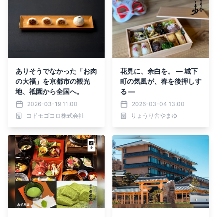
ありそうでなかった「お肉
花見に、余白を。 ― 城下
の大福」を京都市の観光
町の気風が、春を後押しす
地、祗園から全国へ。
る ―
2026-03-19 11:00
2026-03-04 13:00
コドモゴコロ株式会社
りょうり舎やまゆ