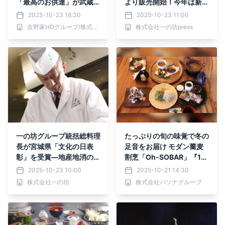
「最高のお供達」が武蔵中
より販売開始！今年は新メ
原にオープン!
ニュー2種も加わりました
2025-10-23 18:30
2025-10-23 11:00
【宮城・松島】
吉野家HDグループ/株式会社シェアレストラン
株式会社一の坊press
一の坊グループ統括総料理
たっぷりの旬の味覚で冬の
長が宮城県「文化の日表
足音をお届け モダン蕎麦
彰」を受賞―地産地消の推
割烹「Oh-SOBAR」『11
進と食文化の継承が評価―
月初冬の彩り会席』11月1
2025-10-23 10:00
2025-10-21 14:30
日より提供
株式会社一の坊
株式会社パソナグループ