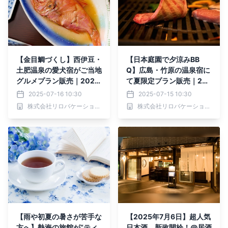
【金目鯛づくし】西伊豆・
【日本庭園で夕涼みBB
土肥温泉の愛犬宿がご当地
Q】広島・竹原の温泉宿に
グルメプラン販売｜2025
て夏限定プラン販売｜202
年7月～9月30日
5年7月～9月30日まで
2025-07-16 10:30
2025-07-15 10:30
株式会社リロバケーションズ
株式会社リロバケーションズ
【雨や初夏の暑さが苦手な
【2025年7月6日】超人気
方へ】熱海の旅館が“ティ
日本酒 新政開栓！@居酒