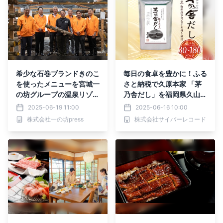
希少な石巻ブランドきのこ
毎日の食卓を豊かに！ふる
を使ったメニューを宮城一
さと納税で久原本家 「茅
の坊グループの温泉リゾー
乃舎だし」を福岡県久山町
トで味わう
からお届け
2025-06-19 11:00
2025-06-16 10:00
株式会社一の坊press
株式会社サイバーレコード