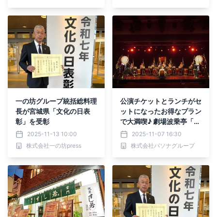
一の坊グループ統括総料理
公演チケットとランチがセ
長が宮城県「文化の日表
ットになったお得なプラン
彰」を受彰
で大満喫♪ 劇場波乗亭「鼓
淡」×淡路島西海岸コラボ
2025-11-13 10:00
2025-11-07 16:30
プラン11月23日より開始
株式会社一の坊press
株式会社パソナグループ