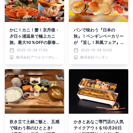
かに！カニ！蟹！京丹後・
パンで味わう『日本の
夕日ヶ浦温泉で極上カニ
秋』！ペンギンベーカリー
旅。最大10％OFFの新春
が 『旨し！和風フェア』
キャンペーン開催中/ 京都
を開催
2025-10-24 17:00
2025-10-24 10:00
府京丹後市夕日ヶ浦温泉
株式会社アウルコーポレーション
株式会社ペンギン
「夕日浪漫 一望館」
炊き立て土鍋ご飯と、五感
かきとあなご専門店の人気
で味わう和のひととき!
テイクアウトを10月20日