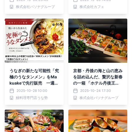
庫・淡路島 青の舎】
株式会社パソナグループ
株式会社カフェ
うなぎの新たな可能性「究
京都・丹後の海と山の恵み
極のうなタンメン」をMa
を詰め込んだ、贅沢な新春
kuakeで先行販売 一週間
の一箱 「ホテル丹後王
で100万円突破
国」“初”のオリジナルおせ
2025-10-28 10:00
2025-10-24 17:30
ち「彩」「雅」「極」を販
鰻料理専門店うな勢
株式会社パソナグループ
売！