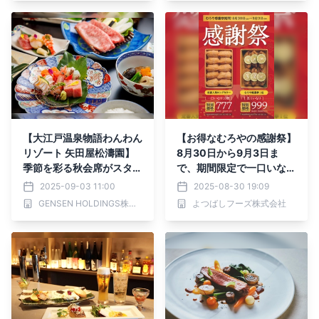
【大江戸温泉物語わんわん
【お得なむろやの感謝祭】
リゾート 矢田屋松濤園】
8月30日から9月3日ま
季節を彩る秋会席がスター
で、期間限定で一口いなり
ト
が777円。今年は炙りいな
2025-09-03 11:00
2025-08-30 19:09
りも感謝祭価格で。
GENSEN HOLDINGS株式会社
よつばしフーズ株式会社