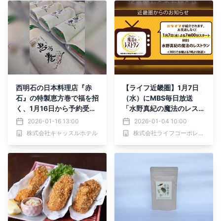
西明石の日本料理店『赤
【ライフ近畿圏】1月7日
石』の特製恵方巻で福を招
（水）にMBS毎日放送
く、1月16日から予約受付
「水野真紀の魔法のレスト
スタート
ラン」でライフが紹介され
2026-01-16 13:00
2026-01-04 10:00
ます！
株式会社キャッスルホテル
株式会社ライフコーポレーション