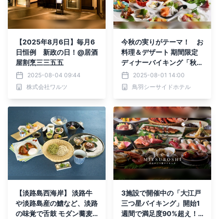
【2025年8月6日】毎月6
今秋の実りがテーマ！ お
日恒例 新政の日！@居酒
料理＆デザート 期間限定
屋割烹三三五五
ディナーバイキング「秋の
味覚祭り」を開催
2025-08-04 09:44
2025-08-01 14:00
株式会社ワルツ
鳥羽シーサイドホテル
【淡路島西海岸】 淡路牛
3施設で開催中の「大江戸
や淡路島産の鱧など、淡路
三つ星バイキング」開始1
の味覚で舌鼓 モダン蕎麦
週間で満足度90%超え！