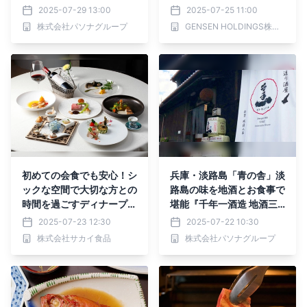
割烹 『Oh-SOBAR』夏季
お客様の80%以上が“バイ
2025-07-29 13:00
2025-07-25 11:00
限定コース8月1日より提
キング目当て”で来館！
株式会社パソナグループ
GENSEN HOLDINGS株式会社
供開始
初めての会食でも安心！シ
兵庫・淡路島「青の舎」淡
ックな空間で大切な方との
路島の味を地酒とお食事で
時間を過ごすディナープラ
堪能『千年一酒造 地酒三
ン
種飲み比べセット』7月22
2025-07-23 12:30
2025-07-22 10:30
日より提供
株式会社サカイ食品
株式会社パソナグループ