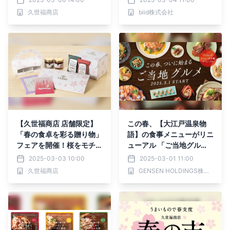
カレー」を新発売【久世福
（日）プレオープン！
久世福商店
biid株式会社
商店】
【久世福商店 店舗限定】
この春、【大江戸温泉物
「春の食卓を彩る贈り物」
語】の食事メニューがリニ
フェアを開催！桜をモチー
ューアル 「ご当地グル
フにした、華やかな限定ラ
メ」で各地を巡る楽しさを
2025-03-03 10:00
2025-03-01 11:00
ッピングも
満喫！
久世福商店
GENSEN HOLDINGS株式会社