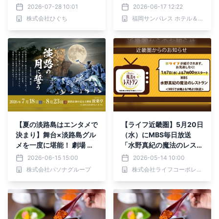
のおもてなし重』を 数量
味わう夏限定会席「鰻香」
2026-07-28 10:01
2026-06-17 12:22
限定で予約開始
｜2026年7月1日提供開始
株式会社ひぐち
福岡サンパレス ホテル＆ホール
【夏の淡路島はエンタメで
【ライフ近畿圏】5月20日
決まり】舞台×淡路島グル
（水）にMBS毎日放送
メを一度に堪能！ 劇場 波
「水野真紀の魔法のレスト
乗亭『淡路の月に誓う』コ
ラン」でライフが紹介され
2026-06-15 15:00
2026-05-14 10:00
ラボプラン7月18日より販
ます！
株式会社パソナグループ
株式会社ライフコーポレーション
売開始 ～ 6月8日より予約
開始 ～