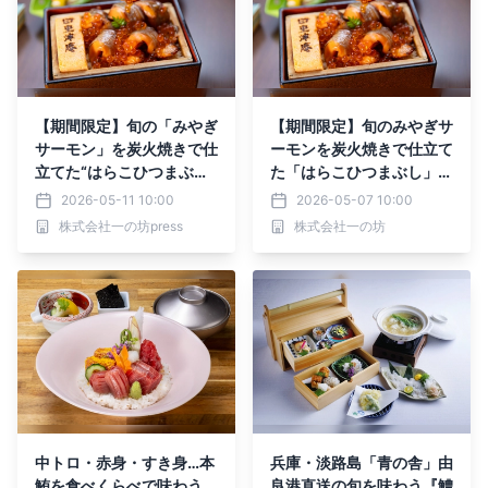
【期間限定】旬の「みやぎ
【期間限定】旬のみやぎサ
サーモン」を炭火焼きで仕
ーモンを炭火焼きで仕立て
立てた“はらこひつまぶ
た「はらこひつまぶし」、
し”、いくらと味わう宮城
いくらと味わう宮城の郷土
2026-05-11 10:00
2026-05-07 10:00
の郷土の味＜2026年5月
の味（2026年5月1日(金)
株式会社一の坊press
株式会社一の坊
提供スタート＞
～）
中トロ・赤身・すき身…本
兵庫・淡路島「青の舎」由
鮪を食べくらべで味わう
良港直送の旬を味わう『鱧