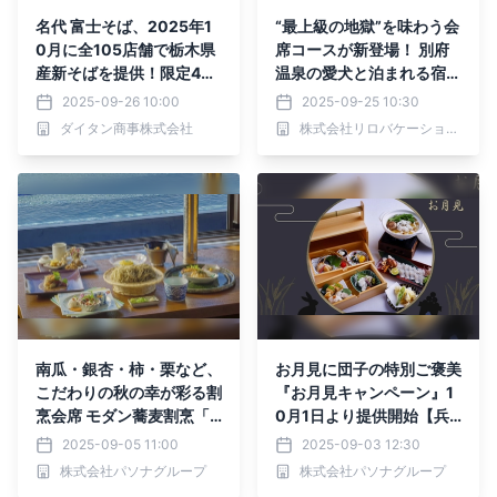
名代 富士そば、2025年1
“最上級の地獄”を味わう会
0月に全105店舗で栃木県
席コースが新登場！ 別府
産新そばを提供！限定45
温泉の愛犬と泊まれる宿｜
万6千食の特別企画
秋限定メニュー2025年9
2025-09-26 10:00
2025-09-25 10:30
月～11月末まで
ダイタン商事株式会社
株式会社リロバケーションズ
南瓜・銀杏・柿・栗など、
お月見に団子の特別ご褒美
こだわりの秋の幸が彩る割
『お月見キャンペーン』1
烹会席 モダン蕎麦割烹「O
0月1日より提供開始【兵
h-SOBAR」 『10月秋の
庫・淡路島 青の舎】
2025-09-05 11:00
2025-09-03 12:30
彩り会席』10月1日より提
株式会社パソナグループ
株式会社パソナグループ
供