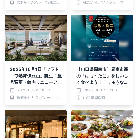
吉野家HDグループ/株式会社シェアレストラン
株式会社パソナグループ
2025年10月1日「ソラト
【山口県周南市】周南市産
ニワ熱海伊豆山」誕生！屋
の「はも・たこ」をおいし
号変更・館内リニューアル
く食べよう！「しゅうなん
で100年先も愛される宿へ
おさかなメニューフェア」
2025-08-05 10:30
2025-08-04 10:00
開催
株式会社リロバケーションズ
山口県周南市