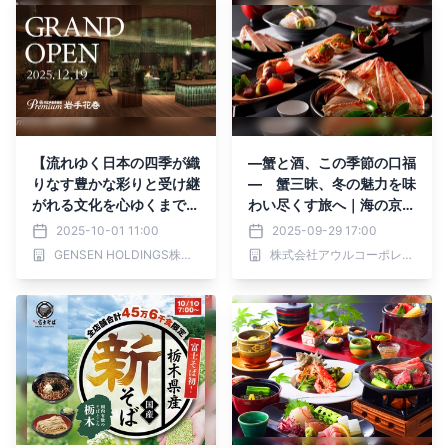
【流れゆく日本の四季が織
―蟹と酒、この季節の口福
りなす豊かな彩りと受け継
― 蟹三昧、冬の魅力を味
がれる文化を心ゆくまで堪
わい尽くす旅へ｜海の京
能できる温泉宿】岩手初出
都・夕日ヶ浦温泉『一望館
2025-10-01 11:00
2025-09-29 17:00
店「大江戸温泉物語Premi
はなれ櫂』
GENSEN HOLDINGS株式会社
株式会社アウルコーポレーション
um 岩手花巻」2025年12
月グランドオープン