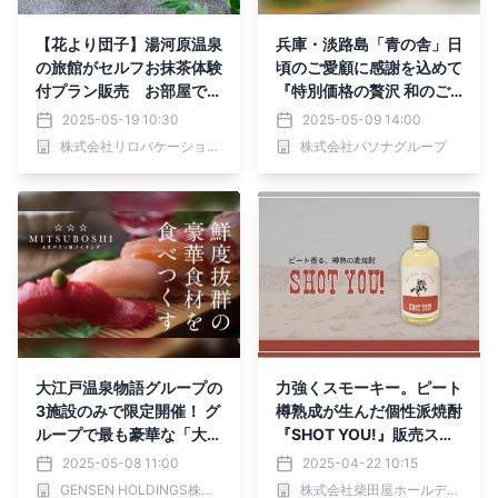
【花より団子】湯河原温泉
兵庫・淡路島「青の舎」日
の旅館がセルフお抹茶体験
頃のご愛顧に感謝を込めて
付プラン販売 お部屋での
『特別価格の贅沢 和のご
んびり和の寛ぎを｜2025
馳走キャンペーン』5月9
2025-05-19 10:30
2025-05-09 14:00
年5月29日～7月18日まで
日より提供開始
株式会社リロバケーションズ
株式会社パソナグループ
大江戸温泉物語グループの
力強くスモーキー。ピート
3施設のみで限定開催！ グ
樽熟成が生んだ個性派焼酎
ループで最も豪華な「大江
『SHOT YOU!』販売スタ
戸三つ星バイキング」
ート
2025-05-08 11:00
2025-04-22 10:15
GENSEN HOLDINGS株式会社
株式会社柴田屋ホールディングス