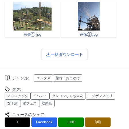
画像①.jpg
画像②.jpg
一括ダウンロード
ジャンル
:
エンタメ
旅行・お出かけ
タグ
:
アスレチック
イベント
クレヨンしんちゃん
ニジゲンノモリ
女子旅
泡フェス
淡路島
ニュースのシェア
:
X
Facebook
LINE
印刷