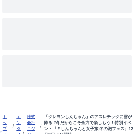
ト
エ
株式
「クレヨンしんちゃん」のアスレチックに雪が
ッ
ン
会社
降る⁉冬だからこそ全力で楽しもう！特別イベ
/
/
プ
タ
ニジ
ント『＃しんちゃんと女子旅 冬の泡フェス』12
/