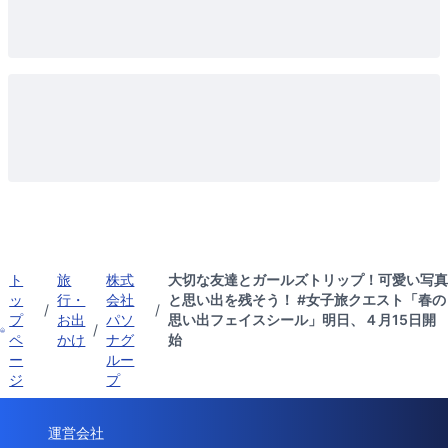
ト
旅
株式
大切な友達とガールズトリップ！可愛い写真
ッ
行・
会社
と思い出を残そう！ #女子旅クエスト「春の
/
/
プ
お出
パソ
思い出フェイスシール」明日、４月15日開
/
ペ
かけ
ナグ
始
ー
ルー
ジ
プ
運営会社