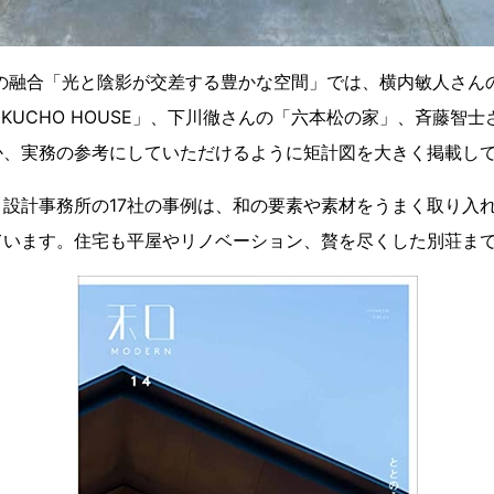
との融合「光と陰影が交差する豊かな空間」では、横内敏人さん
HIKUCHO HOUSE」、下川徹さんの「六本松の家」、斉藤智
か、実務の参考にしていただけるように矩計図を大きく掲載し
設計事務所の17社の事例は、和の要素や素材をうまく取り入
ています。住宅も平屋やリノベーション、贅を尽くした別荘ま