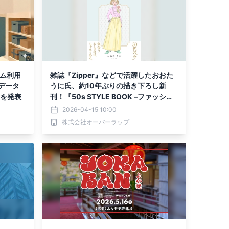
ーム利用
雑誌『Zipper』などで活躍したおおた
データ
うに氏、約10年ぶりの描き下ろし新
0を発表
刊！『50s STYLE BOOK –ファッショ
ンクレイジーなわたしが50代になった
2026-04-15 10:00
ら-』 発売 おおたうに氏からの記念コ
株式会社オーバーラップ
メントも公開