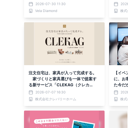
界最大級の宝石鑑定機関IGIに独自取材
い個性
2026-07-30 11:30
202
アース
Vela Diamond
株式
注文住宅は、家具が入って完成する。
【イベ
家づくりと家具選びを一体で提案す
に、お
る新サービス「CLEKAG（クレカ
た今だ
グ）」を全国で提供開始
は
2026-07-07 16:30
2026
株式会社クレバリーホーム
株式