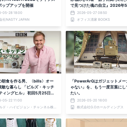
ポップアップを開催
で見つけた魂の自立』2026年5
発売
6-05-28 18:00
2026-05-27 08:50
社NASTY JAPAN
オフィス清家 BOOKS
朝食を作る男、〈bills〉オー
「PowerArQはガジェットメ
素敵な暮らし 「ビルズ・キッチ
ゃない」を、もう一度言葉にし
ティングヒル」 初回5月25日
たい。
る7時～ BS12 トゥエルビ にて
-05-22 11:00
2026-05-20 16:00
送
ワールド・ハイビジョン・チャンネル株式会社
株式会社G.Oホールディングス