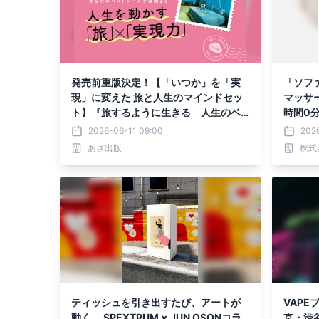
発売前重版決定！【「いつか」を「実
「ソフ
現」に変えた 旅と人生のマインドセッ
マッサ
ト】『旅するように生きる 人生のベ
時間0
ストシーズンの見つけ方』2026年6月1
2026-06-11 09:00
202
7日（水）刊行
あさ出版
株式
ティッシュを引き出すたび、アートが
VAPE
動く。 SPEXTRUM × JUN OSONコラ
京・渋谷