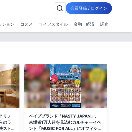
会員登録 / ログイン
ッション
コスメ
ライフスタイル
金融・経済
調査
？リノ
ベイプブランド「NASTY JAPAN」、
らのラ
来場者1万人超を見込むカルチャーイベ
決スト
ント「MUSIC FOR ALL」にオフィシャ