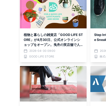
植物と暮らしの雑貨店「GOOD LIFE ST
Step Into Fre
ORE」が4月30日、公式オンラインシ
e Sn
ョップをオープン。曳舟の実店舗で人
気の一点物の植物やインテリア雑貨を
2026-04-30 09:00
202
全国へ
GOOD LIFE STORE
株式