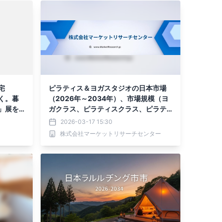
宅
ピラティス＆ヨガスタジオの日本市場
く。暮
（2026年～2034年）、市場規模（ヨ
」展を
ガクラス、ピラティスクラス、ピラテ
ィスとヨガの認定トレーニング、商品
2026-03-17 15:30
販売、ヨガクラス、ピラティスクラ
株式会社マーケットリサーチセンター
ス、ピラティスとヨガの認定トレーニ
ング、商品販売）・分析レポートを発
表