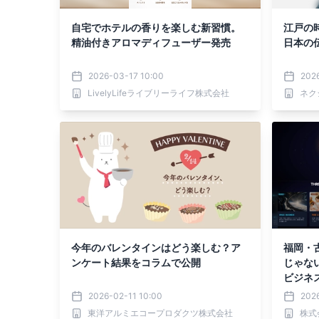
自宅でホテルの香りを楽しむ新習慣。
江戸の
精油付きアロマディフューザー発売
日本の
2026-03-17 10:00
202
LivelyLifeライブリーライフ株式会社
ネク
今年のバレンタインはどう楽しむ？ア
福岡・
ンケート結果をコラムで公開
じゃな
ビジネ
議「FUK
2026-02-11 10:00
202
FE M
東洋アルミエコープロダクツ株式会社
株式会