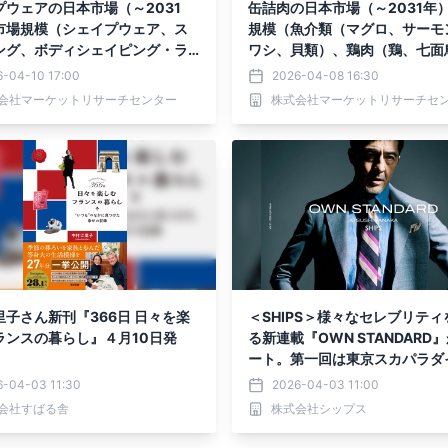
プウェアの日本市場（～2031
缶詰肉の日本市場（～2031年
市場規模（シェイプウェア、ス
規模（魚介類（マグロ、サーモ
ング、ボディシェイピング・ラ
ワシ、貝類）、鶏肉（鶏、七面
タイル）・分析レポートを発表
鴨）、赤身肉（牛肉／コンビー
6-04-10 17:00
2026-04-08 16:30
肉／ハム、羊肉））・分析レポ
会社マーケットリサーチセンター
株式会社マーケットリサーチセ
発表
里子さん新刊『366日 日々を楽
＜SHIPS＞様々なセレブリティ
ランスの暮らし』４月10日発
る新連載『OWN STANDARD
ート。第一回は東京スカパラダ
ーケストラ谷中敦氏が登場
6-04-03 11:30
2026-04-03 11:00
会社すばる舎
株式会社シップス