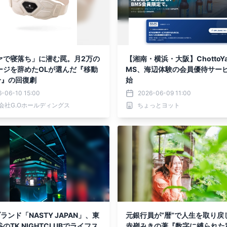
ァで寝落ち」に潜む罠。月2万の
【湘南・横浜・大阪】ChottoYach
ージを辞めたOLが選んだ『移動
MS、海辺体験の会員優待サー
分』の回復劇
始
6-06-10 15:00
2026-06-09 11:00
会社G.Oホールディングス
ちょっとヨット
ブランド「NASTY JAPAN」、東
元銀行員が“暦”で人生を取り戻
のTK NIGHTCLUBでライフス
赤嶺みきの著『数字に縛られた