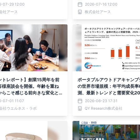
的なアイデア事例5選を株式会社
ーリー
6-07-29 12:00
2026-07-16 12:00
が公開！
会社アース
株式会社アース
ントレポート】創業15周年を前
ポータブルアウトドアキャンプ
客様座談会を開催。年齢を重ね
の世界市場規模：年平均成長率6
からこそ感じる前向きな変化と
測、最新トレンドと需要変化202
32
-07-01 11:07
2026-06-23 17:31
会社ウエルネス・ラボ
QY Research株式会社