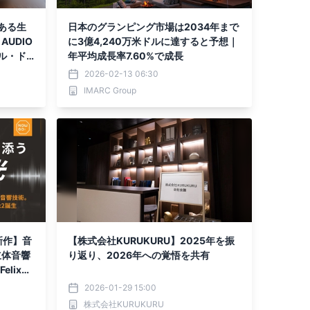
ある⽣
日本のグランピング市場は2034年まで
AUDIO
に3億4,240万米ドルに達すると予想｜
ル・ド
年平均成長率7.60%で成長
NE MO
2026-02-13 06:30
IMARC Group
新作】音
【株式会社KURUKURU】2025年を振
立体音響
り返り、2026年への覚悟を共有
lix
りMak
2026-01-29 15:00
ルF1か
株式会社KURUKURU