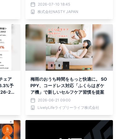
ルスポンサーとして参加
2026-07-10 18:45
株式会社NASTY JAPAN
チェア
梅雨のおうち時間をもっと快適に。 SO
.3%予
PPY、コードレス対応「ふくらはぎケ
6-20
ア機」で新しいセルフケア習慣を提案
2026-06-21 09:00
LivelyLifeライブリーライフ株式会社