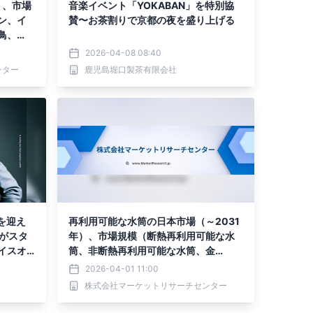
）、市場
音楽イベント「YOKABAN」を特別協
ン、イ
賛〜お茶割りで京都の夜を盛り上げる
鳥、
フ、豚
2026-04-08 08:40
ートを
ンター
鹿児島堀口製茶有限会社
を迎え
再利用可能な水筒の日本市場（～2031
』がスタ
年）、市場規模（断熱再利用可能な水
イスオ
筒、非断熱再利用可能な水筒、金
属）・分析レポートを発表
2026-04-01 11:00
株式会社マーケットリサーチセンター