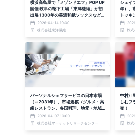
横浜高島屋で「メゾンドエフ」POP UP
シェイ
開催 岐阜の靴下工場「東洋繊維」が初
年）、
出展 1300年の美濃和紙ソックスなど産
トッキ
地ブランドが集結
イフス
2026-04-14 10:00
202
株式会社東洋繊維
株式
パーソナルシェフサービスの日本市場
中村江
（～2031年）、市場規模（グルメ・高
しむフ
級レストラン、各国料理、地元・地域
売！
の料理）・分析レポートを発表
2026-04-07 10:00
202
株式会社マーケットリサーチセンター
株式