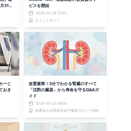
月31日
ビスを開始
2026-05-26 13:00
ちょっとヨット
ーカーじ
放置厳禁！3分でわかる腎臓のすべて
ておき
「沈黙の臓器」から寿命を守るQ&Aガ
イド
2026-05-20 08:00
医療法人社団信亮会戸塚西口さとう内科