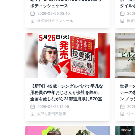
ボティッシュケース
タイル
2026-06-05 08:40
202
株式会社ビヨンクール
株式会
【新刊】45歳・シングルパパで平凡な
世界一の
用務員の中年おじさんが会社を辞め、
ナーの
全国を旅しながら31都道府県に570室
ン ノッ
取得・家賃収入2.5億円になり「夢と自
（月）よ
2026-05-25 14:05
2026
由を掴み取った」男の話。白服大家・
無料放
太郎左衛門不動産
神谷太郎左衛門 著『全国激安物件探
求！全国を旅する不動産投資術』が20
26年5月26日(火)発売。