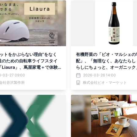
メットをかぶらない理由”をなく
有機野菜の「ビオ・マルシェの
性のための自転車ライフスタイ
配」、「無理なく、あなたらし
Liaura」、蔦屋家電＋で体験
らしにちょっと、オーガニック
を開始
開催
6-03-27 09:00
2026-03-26 14:00
会社谷沢製作所
株式会社ビオ・マーケット