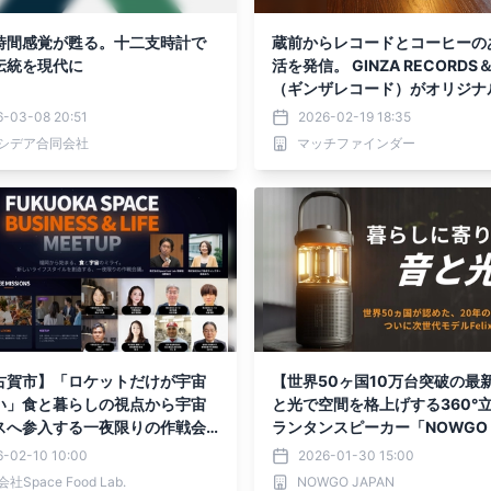
時間感覚が甦る。十二支時計で
蔵前からレコードとコーヒーの
伝統を現代に
活を発信。 GINZA RECORDS＆
（ギンザレコード）がオリジナ
リップバッグコーヒー 「ONE FI
6-03-08 20:51
2026-02-19 18:35
RNING」を発売
シデア合同会社
マッチファインダー
古賀市】「ロケットだけが宇宙
【世界50ヶ国10万台突破の最
い」食と暮らしの視点から宇宙
と光で空間を格上げする360°
スへ参入する一夜限りの作戦会
ランタンスピーカー「NOWGO Fe
UOKA SPACE BUSINESS & LI
2」一般販売に先駆けて1月3日よ
6-02-10 10:00
2026-01-30 15:00
EETUP 2026」を2月18日（水）
uakeにて先行販売中！従来モデ
社Space Food Lab.
NOWGO JAPAN