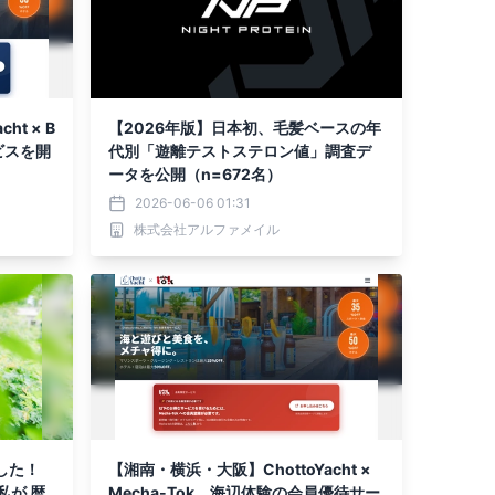
t × B
【2026年版】日本初、毛髪ベースの年
ビスを開
代別「遊離テストステロン値」調査デ
ータを公開（n=672名）
2026-06-06 01:31
株式会社アルファメイル
した！
【湘南・横浜・大阪】ChottoYacht ×
私が 暦
Mecha-Tok、海辺体験の会員優待サー