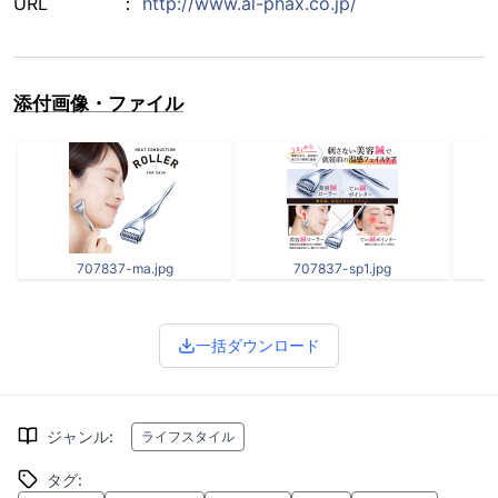
URL ：
http://www.al-phax.co.jp/
添付画像・ファイル
707837-ma.jpg
707837-sp1.jpg
一括ダウンロード
ジャンル
:
ライフスタイル
タグ
: