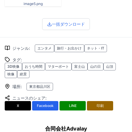
image5.png
一括ダウンロード
ジャンル
:
エンタメ
旅行・お出かけ
ネット・IT
タグ
:
3D映像
おうち時間
マターポート
富士山
山の日
山頂
映像
絶景
場所
:
東京都品川区
ニュースのシェア
:
X
Facebook
LINE
印刷
合同会社Advalay