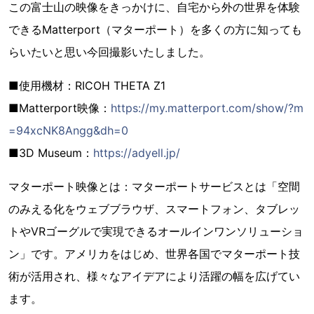
この富士山の映像をきっかけに、自宅から外の世界を体験
できるMatterport（マターポート）を多くの方に知っても
らいたいと思い今回撮影いたしました。
■使用機材：RICOH THETA Z1
■Matterport映像：
https://my.matterport.com/show/?m
=94xcNK8Angg&dh=0
■3D Museum：
https://adyell.jp/
マターポート映像とは：マターポートサービスとは「空間
のみえる化をウェブブラウザ、スマートフォン、タブレッ
トやVRゴーグルで実現できるオールインワンソリューショ
ン」です。アメリカをはじめ、世界各国でマターポート技
術が活用され、様々なアイデアにより活躍の幅を広げてい
ます。