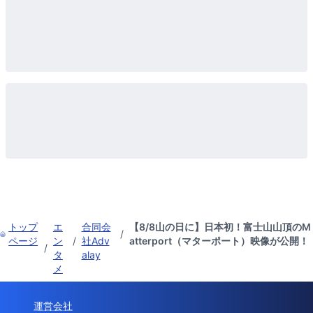
トップ
エ
合同会
【8/8山の日に】日本初！富士山山頂のM
/
ページ
ン
/
社Adv
atterport（マターポート）映像が公開！
/
タ
alay
メ
運営会社