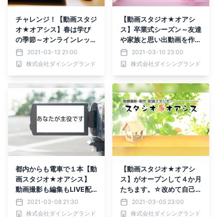
チャレンジ！【動画スタジ
【動画スタジオ★オアシ
オ★オアシス】春は学び
ス】卒業式シーズン～友達
の季節～オンラインレッス
や家族と思い出動画を作ろ
ン・セミナーのすすめ～
う♬
2021-03-12 21:00
2021-03-10 23:00
株式会社ダイシングランド
株式会社ダイシングランド
都内からも電車で１本【動
【動画スタジオ★オアシ
画スタジオ★オアシス】
ス】がオープンして４か月
動画撮影も編集もLIVE配
たちます。☆改めて自己
信も！！
紹介☆
2021-03-08 21:30
2021-03-05 23:00
株式会社ダイシングランド
株式会社ダイシングランド