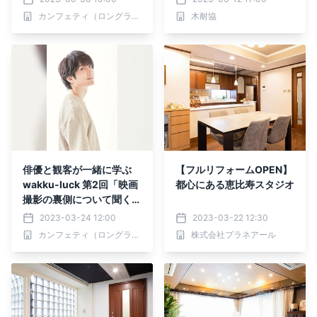
ェティでチケット発売
カンフェティ（ロングランプランニング株式会社）
木耐協
俳優と観客が⼀緒に学ぶ
【フルリフォームOPEN】
wakku-luck 第2回「映画
都心にある恵比寿スタジオ
撮影の裏側について聞く」
映画監督 松本了を迎えて
2023-03-24 12:00
2023-03-22 12:30
開催決定 カンフェティで
カンフェティ（ロングランプランニング株式会社）
株式会社プラネアール
チケット発売