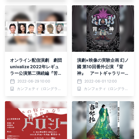
オンライン配信演劇 劇団
演劇×映像の実験企画 幻ノ
univalize 2022年レギュ
國 第10回番外公演 『背
ラー公演第二弾続編『苦く
神』 アートギャラリーで
て甘い、 episode2』&
の発表を経て 下北沢OF
2022-06-29 10:00
2022-06-01 12:00
『あいのて episode2』
F・OFFシアターにて上演
カンフェティ（ロングランプランニング株式会社）
カンフェティ（ロングランプランニング株式会社）
カンフェティで配信決定
決定 カンフェティでチケ
ット発売