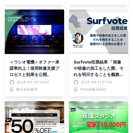
＜ウシオ電機＞オファー承
Surfvote投票結果 「画像
諾率向上！採用映像支援プ
や映像の加工をした際、そ
ロセスと効果を公開。
れを明示することを義務付
ける法律は必要か？」
2024-03-05 13:00
2023-09-11 07:00
株式会社揚羽
Polimill株式会社