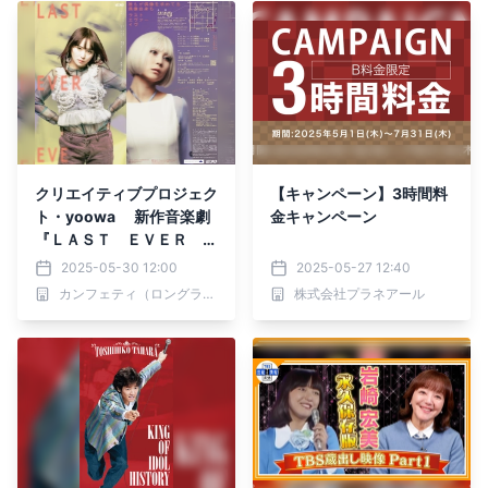
クリエイティブプロジェク
【キャンペーン】3時間料
ト・yoowa 新作音楽劇
金キャンペーン
『ＬＡＳＴ ＥＶＥＲ Ｅ
ＶＥ』ストーリー・配役が
2025-05-30 12:00
2025-05-27 12:40
公開！
カンフェティ（ロングランプランニング株式会社）
株式会社プラネアール