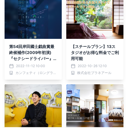
第54回岸田國士戯曲賞最
【スチールプラン】13ス
終候補作(2009年初演)
タジオがお得な料金でご利
『セクシードライバー』、
用可能
「演劇と映像のいいとこど
2022-11-12 10:00
2022-10-26 12:10
り」のエンタメショウとな
カンフェティ（ロングランプランニング株式会社）
株式会社プラネアール
って上演決定 カンフェテ
ィ独占販売