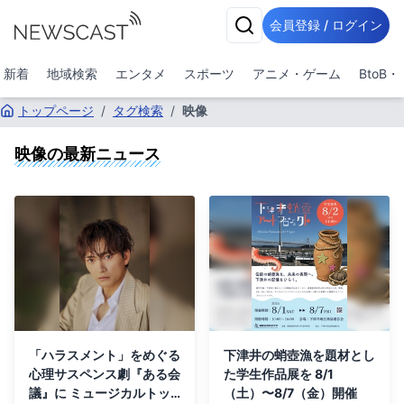
会員登録 / ログイン
新着
地域検索
エンタメ
スポーツ
アニメ・ゲーム
BtoB
トップページ
/
タグ検索
/
映像
映像
の最新ニュース
「ハラスメント」をめぐる
下津井の蛸壺漁を題材とし
心理サスペンス劇『ある会
た学⽣作品展を 8/1
議』に ミュージカルトッ
（⼟）〜8/7（⾦）開催