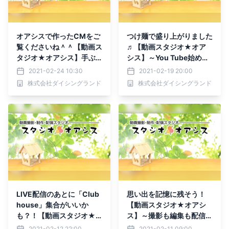
オアシスで作ったCMをご
つけ麺で盛り上がりました
覧くださいね＾＾【動画ス
♬【動画スタジオ★オア
タジオ★オアシス】手ぶ
シス】～You Tube始めま
らでWEBセミナーもでき
せんか？～
2021-02-24 10:30
2021-02-19 20:00
ます！
株式会社ダイシングランド
株式会社ダイシングランド
LIVE配信のあとに「Club
思い出を記憶に残そう！
house」集合がいいか
【動画スタジオ★オアシ
も？！【動画スタジオ★
ス】～撮影も編集も配信も
オアシス】～撮影も編集も
～
2021-02-12 22:00
2021-02-11 09:00