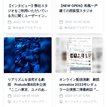
【インタビュー】弊社スタ
【NEW OPEN】和風一戸
ジオをご利用いただいてい
建ての西荻窪スタジオ
る方に聞くユーザーインタ
ビュー。今回は動画クリエ
2022-10-14 12:30
2022-10-05 18:30
イターの「あごキングさ
株式会社プラネアール
株式会社プラネアール
ん」
リアリズムを追究する劇
オンライン配信演劇 劇団
団 Prelude第8回本公演
univalize 2022年レギュ
『ここハ東京、ユメのあ
ラー公演第二弾最終話『苦
と』上演決定 カンフェテ
くて甘い、 episode3』&
2022-08-05 10:00
2022-07-27 12:00
ィでチケット発売
『あいのて episode3』
カンフェティ（ロングランプランニング株式会社）
カンフェティ（ロングランプランニング株式会社）
カンフェティで配信決定