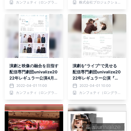
カンフェティ（ロングランプランニング株式会社）
株式会社プロジェクションワークアウト
アル解禁 カンフェティで
チケット発売
演劇と映像の融合を目指す
演劇を"ライブ"で見せる
配信専門劇団univalize20
配信専門劇団univalize20
22年レギュラー公演4月最
22年レギュラー公演『ふ
終公演にあわせて過去回の
たりのそれから』＆『続
2022-04-01 11:00
2022-04-01 10:00
再配信決定！ カンフェテ
春をさす』4月配信決定
カンフェティ（ロングランプランニング株式会社）
カンフェティ（ロングランプランニング株式会社）
ィでチケット発売中
カンフェティでチケット発
売