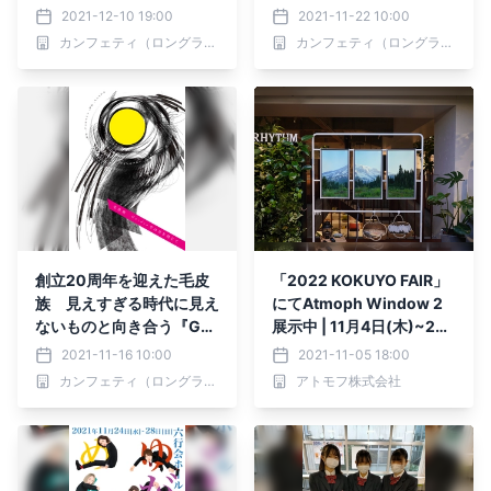
vol.1 『ももがたり』メイ
催決定 カンフェティでチ
2021-12-10 19:00
2021-11-22 10:00
ンビジュアル公開！ カン
ケット発売
カンフェティ（ロングランプランニング株式会社）
カンフェティ（ロングランプランニング株式会社）
フェティでチケット発売
創立20周年を迎えた毛皮
「2022 KOKUYO FAIR」
族 見えすぎる時代に見え
にてAtmoph Window 2
ないものと向き合う『Gar
展示中 | 11月4日(木)~22
denでは目を閉じて』上演
日(月)
2021-11-16 10:00
2021-11-05 18:00
間近 カンフェティでチケ
カンフェティ（ロングランプランニング株式会社）
アトモフ株式会社
ット発売