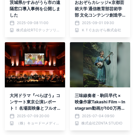
茨城県かすみがうら市の遠
おおぞらカレッジ×京都芸
隔窓口導入事例を公開しま
術大学 通信教育部芸術学
した
部 文化コンテンツ創造学
科との連携開始 2026年4
2025-09-08 11:00
2025-09-01 09:30
月
株式会社RTCテックソリューションズ
ＫＴＣおおぞら株式会社
大河ドラマ『べらぼう』コ
三味線奏者・駒田早代 ×
ンサート東京公演レポー
映像作家Takashi Film～In
ト！ 名場面映像とフルオ
stagram動画が100万再生
ーケストラ演奏と花總まり
を突破！～
2025-07-09 20:00
2025-07-04 09:50
の朗読でべらぼうの世界へ
（株）キョードーメディアス
株式会社ZENTA STUDIO
没入。来月の神戸公演にも
期待！