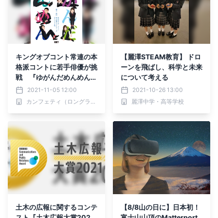
キングオブコント常連の本
【麗澤STEAM教育】 ドロ
格派コントに若手俳優が挑
ーンを飛ばし、科学と未来
戦 『ゆがんだめんめん』
について考える
メインビジュアル公開！
2021-11-05 12:00
2021-10-26 13:00
カンフェティでチケット一
カンフェティ（ロングランプランニング株式会社）
麗澤中学・高等学校
般発売開始
土木の広報に関するコンテ
【8/8山の日に】日本初！
スト『土木広報大賞202
富士山山頂のMatterport