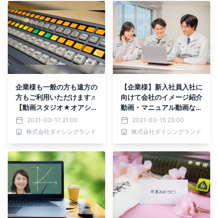
企業様も一般の方も遠方の
【企業様】新入社員入社に
方もご利用いただけます♬
向けて会社のイメージ紹介
【動画スタジオ★オアシ
動画・マニュアル動画など
ス】
作成します！【動画スタジ
2021-03-17 21:00
2021-03-15 23:00
オ★オアシス】
株式会社ダイシングランド
株式会社ダイシングランド