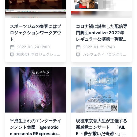
スポーツジムの集客にはプ
コロナ禍に誕生した配信専
ロジェクションワークアウ
門劇団univalize 2022年
ト
レギュラー公演第一弾配信
決定 カンフェティでチケ
2022-03-24 12:00
2022-01-25 17:40
ット発売
株式会社プロジェクションワークアウト
カンフェティ（ロングランプランニング株式会社）
平成生まれのエンターテイ
現役東京音大生が主催する
ンメント集団 @emotio
新感覚コンサート 「AIL
n presents RExpression
E ～夢が繋いだ奇跡～」開