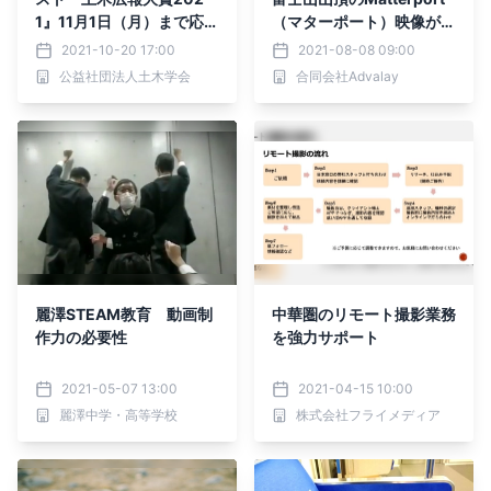
1』11月1日（月）まで応募
（マターポート）映像が公
受付中！
開！
2021-10-20 17:00
2021-08-08 09:00
公益社団法人土木学会
合同会社Advalay
麗澤STEAM教育 動画制
中華圏のリモート撮影業務
作力の必要性
を強力サポート
2021-05-07 13:00
2021-04-15 10:00
麗澤中学・高等学校
株式会社フライメディア