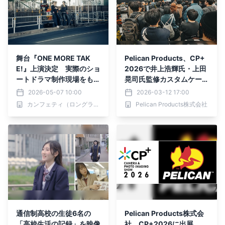
舞台『ONE MORE TAK
Pelican Products、CP+
E!』上演決定 実際のショ
2026で井上浩輝氏・上田
ートドラマ制作現場をもと
晃司氏監修カスタムケース
にした、不器用な大人たち
を展示
2026-05-07 10:00
2026-03-12 17:00
のリスタートコメディ
カンフェティ（ロングランプランニング株式会社）
Pelican Products株式会社
通信制高校の生徒6名の
Pelican Products株式会
「高校生活の記録」を映像
社、CP+2026に出展