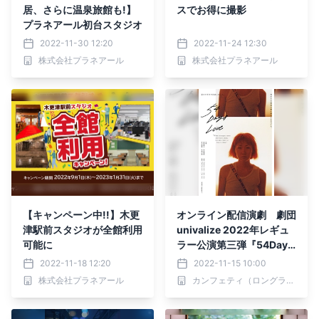
居、さらに温泉旅館も!】
スでお得に撮影
プラネアール初台スタジオ
2022-11-30 12:20
2022-11-24 12:30
株式会社プラネアール
株式会社プラネアール
【キャンペーン中!!】木更
オンライン配信演劇 劇団
津駅前スタジオが全館利用
univalize 2022年レギュ
可能に
ラー公演第三弾『54Days
Love』 カンフェティで
2022-11-18 12:20
2022-11-15 10:00
配信決定
株式会社プラネアール
カンフェティ（ロングランプランニング株式会社）