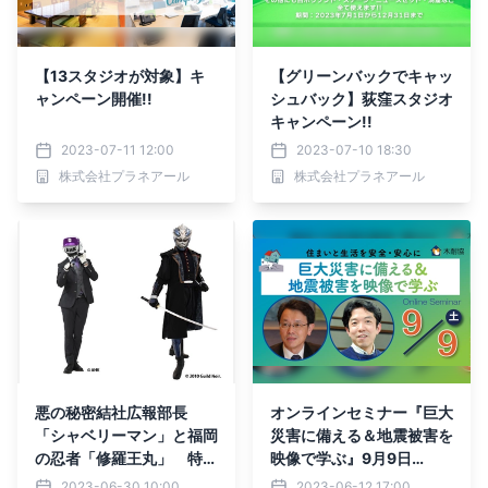
【13スタジオが対象】キ
【グリーンバックでキャッ
ャンペーン開催!!
シュバック】荻窪スタジオ
キャンペーン!!
2023-07-11 12:00
2023-07-10 18:30
株式会社プラネアール
株式会社プラネアール
悪の秘密結社広報部長
オンラインセミナー『巨大
「シャベリーマン」と福岡
災害に備える＆地震被害を
の忍者「修羅王丸」 特別
映像で学ぶ』9月9日
イベント開催決定 カンフ
（土）に開催
2023-06-30 10:00
2023-06-12 17:00