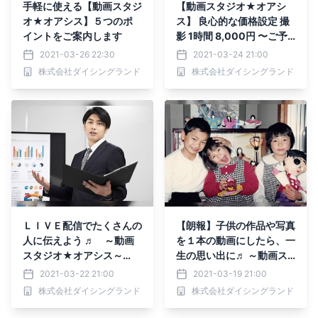
手軽に使える【動画スタジ
【動画スタジオ★オアシ
オ★オアシス】５つのポ
ス】 良心的な価格設定 撮
イントをご案内します
影 1時間 8,000円 〜ご予
約・ご相談承ります～
2021-03-26 22:30
2021-03-24 21:00
株式会社ダイシングランド
株式会社ダイシングランド
ＬＩＶＥ配信でたくさんの
【朗報】子供の作品や写真
人に伝えよう ♬ ～動画
を１本の動画にしたら、一
スタジオ★オアシス～
生の思い出に♬ ～動画ス
【予約受付中】
タジオ★オアシス～
2021-03-22 21:00
2021-03-19 21:00
株式会社ダイシングランド
株式会社ダイシングランド