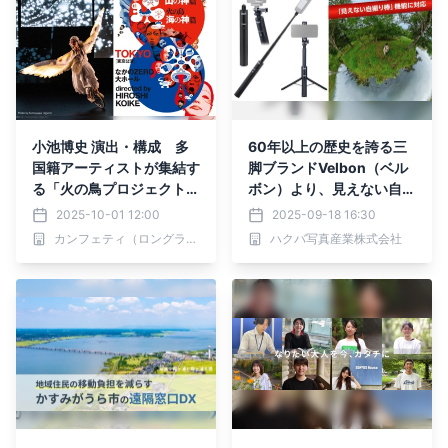
小池博史 演出・構成 多
60年以上の歴史を誇る三
国籍アーティストが集結す
脚ブランドVelbon（ベル
る「火の鳥プロジェクト集
ボン）より、見えない自撮
大成」『HINOTORI 火の
り棒機能に対応した「Col
2025-10-01 12:00
2025-09-18 16:30
鳥・山の神篇／海の神篇』
eman マルチスタンド 36
カンフェティ（ロングランプランニング株式会社）
ハクバ写真産業株式会社
東京公演 まもなく上演！
0 II」を新発売！