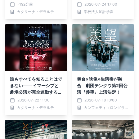
プ俳優・中河内雅貴が参加
-192分前
2026-07-24 17:00
決定 ラテン・ジャズ界で
カタリーナ・デラルテ
学校法人加計学園
活躍するSAYAKAが生演
奏で参加も！
誰もすべてを知ることはで
舞台×映像×生演奏が融
きない―― イマーシブと
合 劇団テンクウ第2回公
劇場公演が完全連動する、
演『羨望』上演決定！
前代未聞の心理サスペンス
2026-07-22 11:00
2026-07-18 10:00
劇「ある会議」上演決定。
カタリーナ・デラルテ
カンフェティ（ロングランプランニング株式会社）
あなたは真実を見抜ける
か？