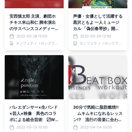
安西慎太郎 主演、劇団ホ
声優・女優として活躍する
チキス米山和仁 脚本演出
黒沢ともよ 一人ミュージ
のサスペンスコメディー
カル 「偽伝春琴抄」開
が、2022年8月に上演決
幕！ カンフェティで直前
2022-05-26 15:00
2022-05-24 12:50
定!!
チケット発売中
カンフェティ（ロングランプランニング株式会社）
カンフェティ（ロングランプランニング株式会社）
バレエダンサー×生バンド
30分で気軽に脂肪燃焼!!
×芸人×映像 異色のコラ
ムキムキになれるレッス
ボによる総合芸術 〼Wal
ン!? 流行の音楽に合わせ
ker『Angle; position』上
てしっかり運動できるレッ
2022-05-13 10:00
2022-04-04 10:00
演決定 キャスト・ビジュ
スン