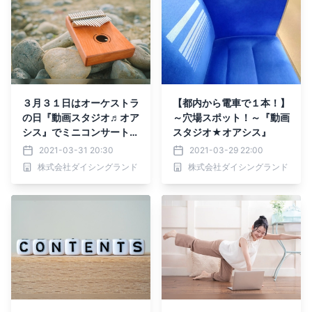
３月３１日はオーケストラ
【都内から電車で１本！】
の日『動画スタジオ♬オア
～穴場スポット！～『動画
シス』でミニコンサートLI
スタジオ★オアシス』
VE配信はいかがでしょう
2021-03-31 20:30
2021-03-29 22:00
株式会社ダイシングランド
株式会社ダイシングランド