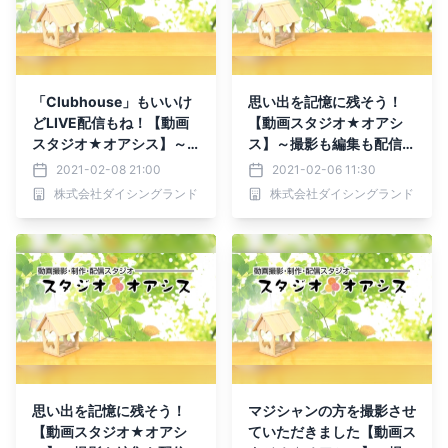
「Clubhouse」もいいけ
思い出を記憶に残そう！
どLIVE配信もね！【動画
【動画スタジオ★オアシ
スタジオ★オアシス】～
ス】～撮影も編集も配信も
撮影も編集も配信も～
～
2021-02-08 21:00
2021-02-06 11:30
株式会社ダイシングランド
株式会社ダイシングランド
思い出を記憶に残そう！
マジシャンの方を撮影させ
【動画スタジオ★オアシ
ていただきました【動画ス