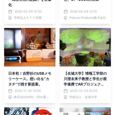
化
2026-02-09 10:30
2026-02-04 13:15
学校法人ＫＴＣ学園
Pelican Products株式会社
日本初！吉野杉のUSBメモ
【名城大学】情報工学部の
リーケース。想い出を“カ
川澄未来子教授と学生が産
タチ”で残す新提案。
学連携でARプロジェクシ
ョンシアターを制作
2025-11-20 10:00
2025-10-03 20:00
株式会社MWV（旧㈱森脇ビデオ企画）
学校法人 名城大学